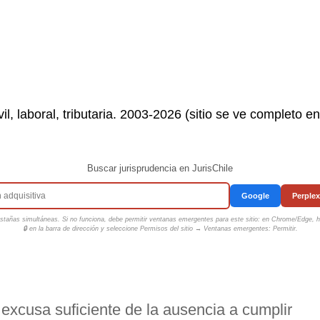
il, laboral, tributaria. 2003-2026 (sitio se ve completo e
Buscar jurisprudencia en JurisChile
Google
Perplex
tañas simultáneas. Si no funciona, debe permitir ventanas emergentes para este sitio: en Chrome/Edge, ha
🔒 en la barra de dirección y seleccione
Permisos del sitio → Ventanas emergentes: Permitir
.
excusa suficiente de la ausencia a cumplir