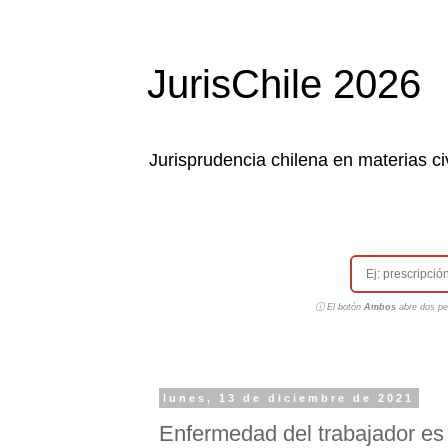
JurisChile 2026
Jurisprudencia chilena en materias civ
ⓘ El botón
Ambos
abre dos pes
lunes, 13 de diciembre de 2021
Enfermedad del trabajador es 