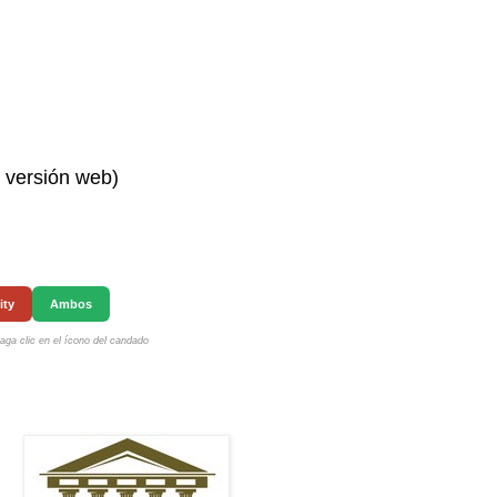
n versión web)
ity
Ambos
ga clic en el ícono del candado