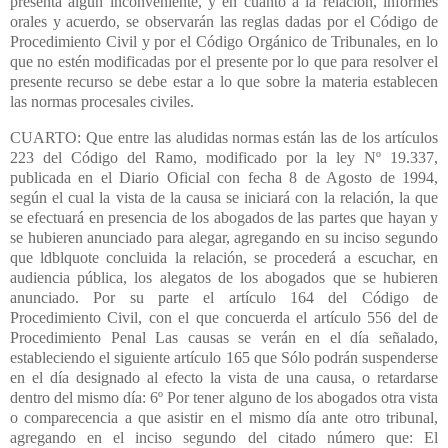
presenta algún inconveniente, y en cuanto a la relación, informes
orales y acuerdo, se observarán las reglas dadas por el Código de
Procedimiento Civil y por el Código Orgánico de Tribunales, en lo
que no estén modificadas por el presente por lo que para resolver el
presente recurso se debe estar a lo que sobre la materia establecen
las normas procesales civiles.
CUARTO: Que entre las aludidas normas están las de los artículos
223 del Código del Ramo, modificado por la ley Nº 19.337,
publicada en el Diario Oficial con fecha 8 de Agosto de 1994,
según el cual la vista de la causa se iniciará con la relación, la que
se efectuará en presencia de los abogados de las partes que hayan y
se hubieren anunciado para alegar, agregando en su inciso segundo
que ldblquote concluida la relación, se procederá a escuchar, en
audiencia pública, los alegatos de los abogados que se hubieren
anunciado. Por su parte el artículo 164 del Código de
Procedimiento Civil, con el que concuerda el artículo 556 del de
Procedimiento Penal Las causas se verán en el día señalado,
estableciendo el siguiente artículo 165 que Sólo podrán suspenderse
en el día designado al efecto la vista de una causa, o retardarse
dentro del mismo día: 6º Por tener alguno de los abogados otra vista
o comparecencia a que asistir en el mismo día ante otro tribunal,
agregando en el inciso segundo del citado número que: El