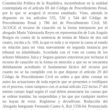
Constitución Política de la República, incurriéndose en la nulidad
contemplada en el artículo 69 del Código de Procedimiento Penal,
por lo que se acogerá el recurso entablado. Visto, además lo
dispuesto en los artículos 535, 536 y 544 del Código de
Procedimiento Penal y 786 del de Procedimiento Civil, SE
ACOGE el recurso de casación en la forma interpuesto por el
abogado Mario Valenzuela Reyes en representación de Luis Angulo
Burgos en contra de la sentencia de treinta de Marzo de dos mil
cuatro, escrita a fs. 109, la que es nula y se repone la causa al estado
en relación para ser vista nuevamente en segunda instancia por
tribunal no inhabilitado. Acordada con el voto en contra de los
señores Ministros Juica y Segura quienes estuvieron por rechazar el
recurso de casación en la forma en atención a que no se encuentra
debidamente acreditado el fundamento fáctico del recurso por
cuanto no se ha cumplido con lo que dispone el artículo 29 del
Código de Procedimiento Civil en orden a que debe constar en
autos las actuaciones de toda especie que se presenten o verifiquen
en el proceso, como tampoco con el actual artículo 222 inciso 2º del
mismo cuerpo legal según el cual deben anunciarse las causas que
se ordene tramitar, las suspendidas y las que por cualquier motivo
no hayan de verse. Regístrese y devuélvase. Redacción del
Abogado Integrante Fernando Castro A. Rol 1358-04. Pronunciado