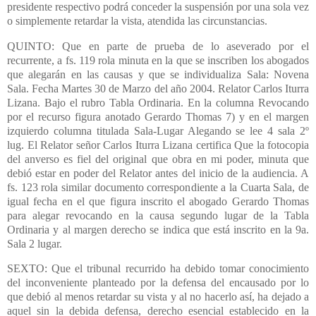
presidente respectivo podrá conceder la suspensión por una sola vez
o simplemente retardar la vista, atendida las circunstancias.
QUINTO: Que en parte de prueba de lo aseverado por el
recurrente, a fs. 119 rola minuta en la que se inscriben los abogados
que alegarán en las causas y que se individualiza Sala: Novena
Sala. Fecha Martes 30 de Marzo del año 2004. Relator Carlos Iturra
Lizana. Bajo el rubro Tabla Ordinaria. En la columna Revocando
por el recurso figura anotado Gerardo Thomas 7) y en el margen
izquierdo columna titulada Sala-Lugar Alegando se lee 4 sala 2º
lug. El Relator señor Carlos Iturra Lizana certifica Que la fotocopia
del anverso es fiel del original que obra en mi poder, minuta que
debió estar en poder del Relator antes del inicio de la audiencia. A
fs. 123 rola similar documento correspondiente a la Cuarta Sala, de
igual fecha en el que figura inscrito el abogado Gerardo Thomas
para alegar revocando en la causa segundo lugar de la Tabla
Ordinaria y al margen derecho se indica que está inscrito en la 9a.
Sala 2 lugar.
SEXTO: Que el tribunal recurrido ha debido tomar conocimiento
del inconveniente planteado por la defensa del encausado por lo
que debió al menos retardar su vista y al no hacerlo así, ha dejado a
aquel sin la debida defensa, derecho esencial establecido en la