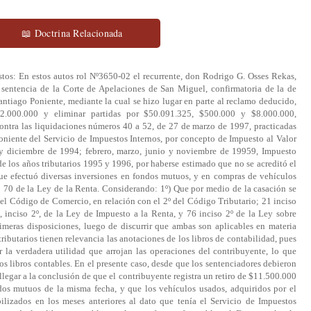
📖 Doctrina Relacionada
 anotado. Añade que, conforme a esta norma, se debe probar solamente el origen de los fondos empleados en las inversiones, ya que no está previsto que deba acreditar la disponibilidad, como lo ha exigido el fallo de primer grado, exigencia que ha hecho suya el fallo apelado; 4º) Que también reclama el contribuyente por lo que llama "aplicación indebida del artículo 20 Nº3 del D.L.824", aseverando que para que resulte aplicable, es necesario que lo se también el precepto aludido en el motivo anterior de esta sentencia, de manera que sólo si el contribuyente ha efectuado gastos, desembolsos o inversiones y no ha acreditado el origen de los fondos con que los ha hecho, procede la aplicación del Impuesto de Primera Categoría, de acuerdo con el artículo 20 Nº3 de la Ley de la Renta. Agrega que, como no procedía aplicar el referido artículo 70, inciso segundo del mismo texto legal, tampoco corresponde aplicar el que analiza en este capítulo, el que concluye con la afirmación de que se vulneró dicha norma por haberse aplicado a un caso no previsto; 5Que, en cuanto a lo que se denomina aplicación indebida del artículo 21, inciso segundo de la Ley de Impuesto a la Renta, el recurso manifiesta que para que sea aplicable, es preciso que al contribuyente se le haya liquidado correctamente el Impuesto de Primera Categoría, conforme al artículo 20 Ndel mismo texto de ley, previa aplicación de su artículo 70 inciso 2Expresa que como ha sido indebida e improcedente la aplicación de este último precepto, por no configurarse el supuesto de hecho que la norma considera, resulta también inaplicable el artículo 21, inciso 2º de esta ley, para fundamentar legalmente las liquidaciones de Impuesto Global Complementario practicadas al recurrente; 6º) Que, finalmente, se denuncia la aplicación indebida del artículo 76, incis o 2del D.L. Nsobre IVA, porque como ha sido indebida e improcedente la aplicación del inciso segundo del artículo 70 de la Ley de Impuesto a la Renta, por no configurarse el supuesto de hecho que considera este precepto, también resulta inaplicable el primero para fundamentar legalmente las liquidaciones de IVA practicadas; 7º) Que, al señalar el modo como los errores de derecho influyeron sustancialmente en lo dispositivo de la sentencia, el contribuyente explica que no se aplicó el artículo 39 del Código de Comercio, en relación con el artículo 2º del Código Tributario, que obligaba a los sentenciadores a asignarle valor probatorio a los asientos contables anotados en su libro de contabilidad. Agrega que no se aplicó el artículo 21 del Código del ramo, que obligaba a los sentenciadores a asignarle valor probatorio a los instrumentos privados de reconocimiento de deuda suscritos con don Andrés Jorge Mohr Wulf y a las escrituras públicas ya referidas, en que se acredita que el mutuante disponía de recursos de dinero para hacerle los préstamos. Añade que de no haberse producido las infracciones de tales preceptos, y si no se hubieran aplicado erróneamente dichas normas jurídicas, se habría tenido que concluir que las liquidaciones reclamadas debían dejarse sin efecto, por no concurrir los requisitos que hacen aplicable el artículo 70 de la Ley de la Renta y, en consecuencia, que no era posible aplicar el artículo 20 Nº3 de la misma ley, que no concurre el supuesto de hecho de su artículo 21, y que no se dan los requisitos que harían aplicable el artículo 76 inciso 2del D.L. N Así, finaliza, el tribunal superior que dictó la sentencia recurrida, en vez de confirmar la sentencia de primera instancia, debió haberla revocado, acogiendo el reclamo presentado, fallando que se había acreditado fehacientemente que los vehículos usados adquiridos por el reclamante estaban oportuna y correctamente contabilizados, y que se acreditó el origen de los fondos con que efectuó sus inversiones; 8º) Que, tal como se expresó, el Servicio de Impuestos Internos cursó las liquidaciones números 40 a 52, con fecha 27 de marzo de 1997, por impuestos al Valor Agregado, Primera Categoría y Global Complementario, correspondientes a diversos período s tributarios de los años 1994, 1995 y 1996, cuyo origen lo constituye la citación Nº71, de 13 de septiembre de 1996, que se le efectuó, para que probara "origen y disponibilidad de fondos por los desembolsos de dinero, empleado en las siguientes inversiones:..." que corresponden a inversiones en Fondos Mutuos, compra de vehículos y de bienes raíces (fs.9). El contribuyente don Rodrigo Osses Rekas dio respuesta por escrito, estimando el Servicio aludido que no aportó antecedentes ni documentos suficientes para desvirtuar los términos de la citación, por lo que se cursaron dichas liquidaciones, en conformidad al artículo 24 del Código de la especialidad; 9º) Que, efectuado el reclamo, la sentencia de primer grado, confirmada sin modificaciones por la de segundo, tuvo por justificados determinados gastos. En cuanto a la compra de un bien raíz por cuarenta millones de pesos, que se alegó se había financiado con un préstamo en dinero en efectivo llevado a cabo por don Andrés Morh Wulf, según declaración de reconocimiento de deuda, realizada ante Notario, se dice que el contribuyente no rindió prueba alguna durante el probatorio, destinada a acreditar sus dichos respecto del financiamiento de esta inversión, que acredite la percepción de los fondos por parte del reclamante ni el pago total o parcial de la deuda que afirma haber contraído, por lo que, en virtud de lo expuesto en las motivaciones novena a duodécima, desestimó las argumentaciones de éste. En cuanto a la compra de diversos vehículos usados, el fallo señala que, analizados el libro de contabilidad Caja Tabular, se establecen, como hechos, que no figura en los meses de noviembre de 1994, y diciembre del mismo año, la contabilización por la compra de dos de dichos bienes, figurando en febrero de 1995, una compra de un vehículo usado por quinientos mil pesos. En junio y septiembre de 1995