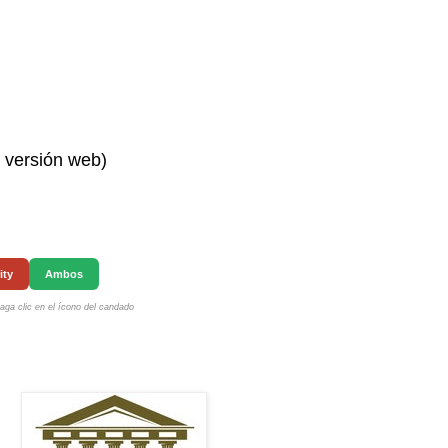
n versión web)
ity
Ambos
ga clic en el ícono del candado