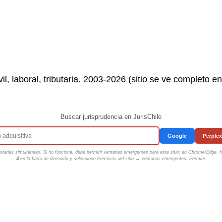
il, laboral, tributaria. 2003-2026 (sitio se ve completo e
Buscar jurisprudencia en JurisChile
Google
Perplex
tañas simultáneas. Si no funciona, debe permitir ventanas emergentes para este sitio: en Chrome/Edge, ha
🔒 en la barra de dirección y seleccione
Permisos del sitio → Ventanas emergentes: Permitir
.