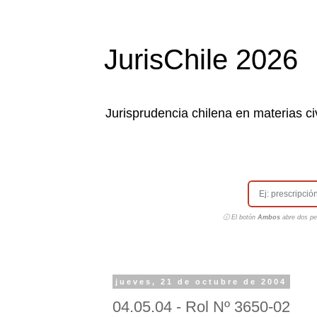
JurisChile 2026
Jurisprudencia chilena en materias civ
ⓘ El botón
Ambos
abre dos pes
jueves, 21 de octubre de 2004
04.05.04 - Rol Nº 3650-02