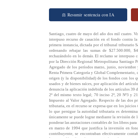
⚖ Resumir sentencia con IA
Santiago, cuatro de mayo del año dos mil cuatro. Vistos: En estos autos rol Nº3650-02 el recurrente, don Rodrigo G. Osses Rekas, interpuso recurso de casación en el fondo contra la sentencia de la Corte de Apelaciones de San Miguel, confirmatoria de la de primera instancia, dictada por el tribunal tributario Santiago Poniente, mediante la cual se hizo lugar en parte al reclamo deducido, ordenando rebajar las sumas de $27.500.000, $42.000.000 y eliminar partidas por $50.091.325, $500.000 y $8.000.000, rechazándolo en lo demás. El reclamo se interpuso contra las liquidaciones números 40 a 52, de 27 de marzo de 1997, practicadas por la Dirección Regional Metropolitana Santiago Poniente del Servicio de Impuestos Internos, por concepto de Impuesto al Valor Agregado de los períodos marzo, junio, noviembre y diciembre de 1994; febrero, marzo, junio y noviembre de 19959, Impuesto Renta Primera Categoría y Global Complementario, de los años tributarios 1995 y 1996, por haberse estimado que no se acreditó el origen (y la disponibilidad) de los fondos con los que efectuó diversas inversiones en fondos mutuos, y en compras de vehículos usados y de bienes raíces, por aplicación del artículo 70 de la Ley de la Renta. Considerando: 1º) Que por medio de la casación se denuncia la aplicación indebida de los artículos 39 del Código de Comercio, en relación con el 2º del Código Tributario; 21 inciso 2º del mismo texto legal; 70 inciso 2º, 20 Nº3 y 21, inciso 2º, de la Ley de Impuesto a la Renta, y 76 inciso 2º de la Ley sobre Impuesto al Valor Agregado. Respecto de las dos primeras disposiciones, luego de discurrir que ambas son aplicables en materia tributaria, en el recurso se expresa que en los juicios tributarios tienen relevancia las anotaciones de los libros de contabilidad, pues lo que persigue la autoridad tributaria es determinar la verdadera utilidad que arrojan las operaciones del contribuyente, lo que únicamente se puede lograr mediante la revisión de los libros contables. En el presente caso, desde que los sentenciadores debieron ponderar las anotaciones contables de los libros para llegar a la conclusión de que el contribuyente registra un retiro de $11.500.000 en marzo de 1994 que justifica la inversión en fondos mutuos de la misma fecha, y que los vehículos usados, adquiridos por el contribuyente, se encontraban efectivamente contabilizados en los meses anteriores al dato que tenía el Servicio de Impuestos Internos. Al utilizar los sentenciadores las anotaciones de los libros contables en lo que fueron favorables al Fisco, tenían la obligación de aceptarlas también en lo que le eran desfavorables; 2º) Que, en lo tocante al artículo 21 del Código Tributario, dice el recurrente que el sentenciador de primer grado, para mantener determinados agregados tributarios y aceptar en parte la reclamación del contribuyente, se ha basado en sus libros de contabilidad. El sentenciador, agrega, debió aceptar esta prueba como lo hizo para aceptar la eliminación de determinados agregados tributarios y dejar sin efecto aquellas que mantuvo la sentencia. Añade que a fs. 70, 71 y 73 acompañó instrumentos privados que acreditan el origen de los fondos, constando de fs. 155, 173, 176 y 182 que acompañó instrumentos públicos consistentes en escrituras públicas que tienden a acreditar en forma fidedigna las disponibilidades del mutuante. Asevera que de acuerdo con las leyes reguladoras de la prueba, los jueces del fondo debieron concluir que estaban acreditados los fondos empleados en las inversiones y, por esta razón, se debió acoger la reclamación en esta parte. Concluye est e apartado afirmando que la "violación de esta norma reguladora de la prueba es un error de derecho que ha influido sustancialmente en lo dispositivo del fallo"; 3º) Que, en cuanto al artículo 70, inciso 2º del D.L.824, el recurso sostiene que el origen de los fondos con que el reclamante realizó sus inversiones fue acreditado suficientemente, por lo que resulta inaplicable en este caso, lo dispuesto en el precepto