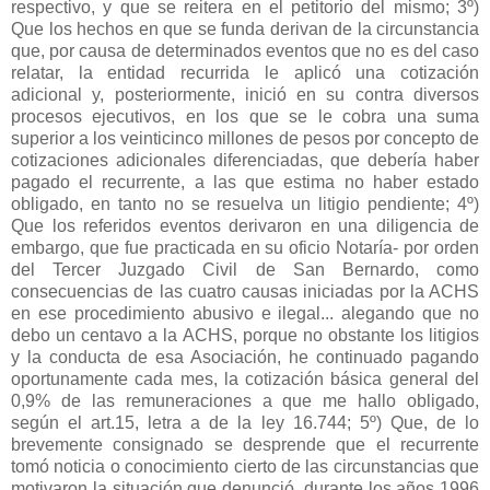
respectivo, y que se reitera en el petitorio del mismo; 3º)
Que los hechos en que se funda derivan de la circunstancia
que, por causa de determinados eventos que no es del caso
relatar, la entidad recurrida le aplicó una cotización
adicional y, posteriormente, inició en su contra diversos
procesos ejecutivos, en los que se le cobra una suma
superior a los veinticinco millones de pesos por concepto de
cotizaciones adicionales diferenciadas, que debería haber
pagado el recurrente, a las que estima no haber estado
obligado, en tanto no se resuelva un litigio pendiente; 4º)
Que los referidos eventos derivaron en una diligencia de
embargo, que fue practicada en su oficio Notaría- por orden
del Tercer Juzgado Civil de San Bernardo, como
consecuencias de las cuatro causas iniciadas por la ACHS
en ese procedimiento abusivo e ilegal... alegando que no
debo un centavo a la ACHS, porque no obstante los litigios
y la conducta de esa Asociación, he continuado pagando
oportunamente cada mes, la cotización básica general del
0,9% de las remuneraciones a que me hallo obligado,
según el art.15, letra a de la ley 16.744; 5º) Que, de lo
brevemente consignado se desprende que el recurrente
tomó noticia o conocimiento cierto de las circunstancias que
motivaron la situación que denunció, durante los años 1996