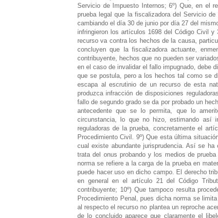
Servicio de Impuesto Internos; 6º) Que, en el 
prueba legal que la fiscalizadora del Servicio d
cambiando el día 30 de junio por día 27 del mismo
infringieron los artículos 1698 del Código Civil 
recurso va contra los hechos de la causa, particu
concluyen que la fiscalizadora actuante, enmen
contribuyente, hechos que no pueden ser variados
en el caso de invalidar el fallo impugnado, debe 
que se postula, pero a los hechos tal como se die
escapa al escrutinio de un recurso de esta natu
produzca infracción de disposiciones reguladora
fallo de segundo grado se da por probado un hecho
antecedente que se lo permita, que lo amerit
circunstancia, lo que no hizo, estimando así i
reguladoras de la prueba, concretamente el artíc
Procedimiento Civil. 9º) Que esta última situaci
cual existe abundante jurisprudencia. Así se ha c
trata del onus probando y los medios de prueba n
norma se refiere a la carga de la prueba en mate
puede hacer uso en dicho campo. El derecho tribu
en general en el artículo 21 del Código Tribu
contribuyente; 10º) Que tampoco resulta procede
Procedimiento Penal, pues dicha norma se limita
al respecto el recurso no plantea un reproche ace
de lo concluido aparece que claramente el libe