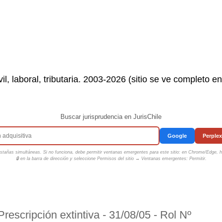
il, laboral, tributaria. 2003-2026 (sitio se ve completo e
Buscar jurisprudencia en JurisChile
Google
Perplex
tañas simultáneas. Si no funciona, debe permitir ventanas emergentes para este sitio: en Chrome/Edge, ha
🔒 en la barra de dirección y seleccione
Permisos del sitio → Ventanas emergentes: Permitir
.
rescripción extintiva - 31/08/05 - Rol Nº