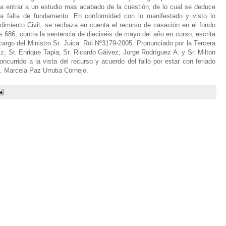
ara entrar a un estudio mas acabado de la cuestión, de lo cual se deduce
ta falta de fundamento. En conformidad con lo manifestado y visto lo
dimiento Civil, se rechaza en cuenta el recurso de casación en el fondo
fs.686, contra la sentencia de dieciséis de mayo del año en curso, escrita
argo del Ministro Sr. Juica. Rol Nº3179-2005. Pronunciado por la Tercera
iz; Sr. Enrique Tapia; Sr. Ricardo Gálvez; Jorge Rodríguez A. y Sr. Milton
oncurrido a la vista del recurso y acuerdo del fallo por estar con feriado
a. Marcela Paz Urrutia Cornejo.