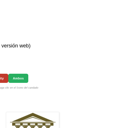
n versión web)
ity
Ambos
ga clic en el ícono del candado