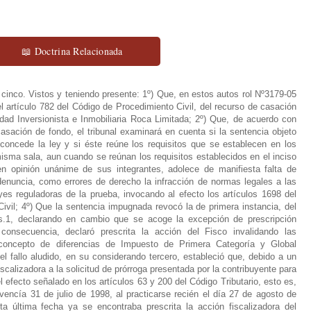
📖 Doctrina Relacionada
 cinco. Vistos y teniendo presente: 1º) Que, en estos autos rol Nº3179-05
 artículo 782 del Código de Procedimiento Civil, del recurso de casación
dad Inversionista e Inmobiliaria Roca Limitada; 2º) Que, de acuerdo con
asación de fondo, el tribunal examinará en cuenta si la sentencia objeto
 concede la ley y si éste reúne los requisitos que se establecen en los
misma sala, aun cuando se reúnan los requisitos establecidos en el inciso
en opinión unánime de sus integrantes, adolece de manifiesta falta de
enuncia, como errores de derecho la infracción de normas legales a las
eyes reguladoras de la prueba, invocando al efecto los artículos 1698 del
ivil; 4º) Que la sentencia impugnada revocó la de primera instancia, del
 fs.1, declarando en cambio que se acoge la excepción de prescripción
 consecuencia, declaró prescrita la acción del Fisco invalidando las
 concepto de diferencias de Impuesto de Primera Categoría y Global
el fallo aludido, en su considerando tercero, estableció que, debido a un
scalizadora a la solicitud de prórroga presentada por la contribuyente para
el efecto señalado en los artículos 63 y 200 del Código Tributario, esto es,
vencía 31 de julio de 1998, al practicarse recién el día 27 de agosto de
sta última fecha ya se encontraba prescrita la acción fiscalizadora del