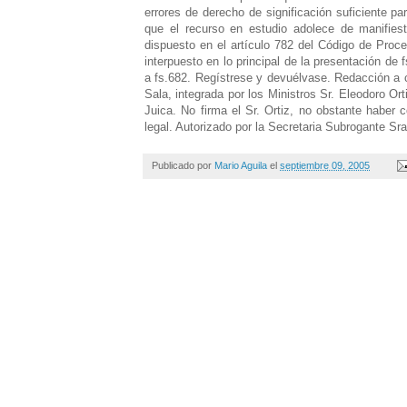
errores de derecho de significación suficiente p
que el recurso en estudio adolece de manifies
dispuesto en el artículo 782 del Código de Proce
interpuesto en lo principal de la presentación de 
a fs.682. Regístrese y devuélvase. Redacción a c
Sala, integrada por los Ministros Sr. Eleodoro Ort
Juica. No firma el Sr. Ortiz, no obstante haber c
legal. Autorizado por la Secretaria Subrogante Sr
Publicado por
Mario Aguila
el
septiembre 09, 2005