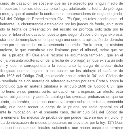
recurso de casación se sostiene que no se acreditó por ningún medio de
e Impuestos Internos efectivamente haya adulterado la fecha de prórroga,
 mes, y que al concluir lo contrario los sentenciadores de segundo grado,
y 341 del Código de Procedimiento Civil; 7º) Que, en tales condiciones, el
larmente, la circunstancia establecida por los jueces de fondo, en cuanto
dó la fecha de presentación del escrito de prórroga solicitada por la
 por el tribunal de casación puesto que, según disposición legal expresa,
dictar uno de reemplazo en el que haga una correcta aplicación del derecho
ron por establecidos en la sentencia recurrida. Por lo tanto, tal revisión
raleza, lo que constituye una limitante para el tribunal, salvo que se
s de la prueba; 8º) Que en el recurso se argumenta también , que en el
 (la presunta adulteración de la fecha de prórroga) sin que exista un solo
e., y que le correspondía a la reclamante la carga de probar dicha
nfringidas normas legales a las cuales se les atribuye el carácter de
ulo 1698 del Código Civil, en relación con el artículo 341 del Código de
ón reseñada ha sido materia de reiterado examen por esta Corte y sobre la
oncluido que en materia tributaria el artículo 1698 del Código Civil, que
o tiene, en su primera parte, aplicación en la especie. En efecto, esta
ria de obligaciones, y además cataloga las diversas probanzas de que se
tario, en cambio, tiene una normativa propia sobre este tema, contenida
tario, que hace recaer la carga de la prueba por regla general en el
nte la invocación, en el presente caso, del artículo 341 del Código de
 a enumerar los medios de prueba de que puede hacerse uso en juicio, y
rca de invocación de medios probatorios no previstos por la ley; 11º) Que,
lo no entrega razones legales suficientes que hagan posible determinar