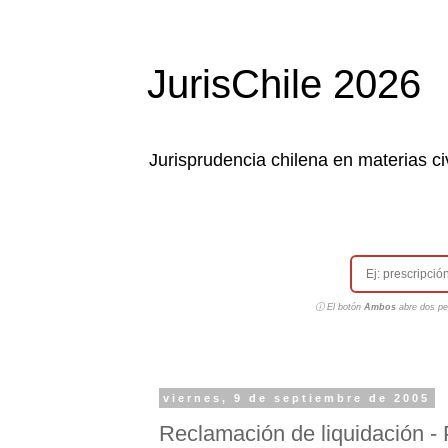
JurisChile 2026
Jurisprudencia chilena en materias civ
ⓘ El botón
Ambos
abre dos pes
viernes, 9 de septiembre de 2005
Reclamación de liquidación - P