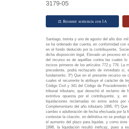
3179-05
⚖ Resumir sentencia con IA
Santiago, treinta y uno de agosto del año dos mil
se ha ordenado dar cuenta, en conformidad con el
en el fondo deducido por la contribuyente, Socie
dicha disposición legal, Elevado un proceso en c
del recurso es de aquéllas contra las cuales lo
incisos primeros de los artículos 772 y 776. La 
precedente, podrá rechazarlo de inmediato si, 
fundamento; 3º) Que en el presente recurso se d
cuales el recurrente le atribuye el carácter de l
Código Civil y 341 del Código de Procedimiento C
tribunal tributario, que desechó el reclamo de
extintiva opuesta por el contribuyente, y, en
liquidaciones reclamadas en estos autos por
Complementario del año tributario 1995; 5º) Que 
cambio o adulteración de fecha efectuada por la fi
contestar la citación, en definitiva no se produjo 
el aumento del plazo para liquidar, y como éste 
1998, la liquidación resultó ineficaz, pues a e