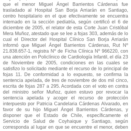
que el menor Miguel Ángel Barrientos Cárdenas fue
trasladado al Hospital San Borja Arriarán en Santiago,
centro hospitalario en el que efectivamente se encuentra
internado en la sección pediatría, según certificó el 6 de
diciembre de 2005, el relator de esta Corte Juan Cristóbal
Mera Muñoz, atestado que se lee a fojas 303, además de lo
cual el Director del Hospital Clínico San Borja Arriarán
informó que Miguel Ángel Barrientos Cárdenas, Rut Nº
21.838.657-1, registra Nº de Ficha Clínica Nº 966220, con
una atención en Policlínico de Cardiología Infantil, el día 23
de Noviembre de 2005, condiciones en las cuales se
satisfizo lo solicitado mediante el recurso de lo principal de
fojas 11. De conformidad a lo expuesto, se confirma la
sentencia apelada, de tres de noviembre de dos mil cinco,
escrita de fojas 287 a 295. Acordada con el voto en contra
del ministro señor Muñoz, quien estuvo por revocar la
sentencia apelada y acoger el recurso de protección
interpuesto por Patricia Candelaria Cárdenas Alvarado, en
favor de su hijo Miguel Ángel Barrientos Cárdenas, y
disponer que el Estado de Chile, específicamente el
Servicio de Salud de Coyhaique y Santiago, según
corresponda al lugar en que se encuentre el menor, deben