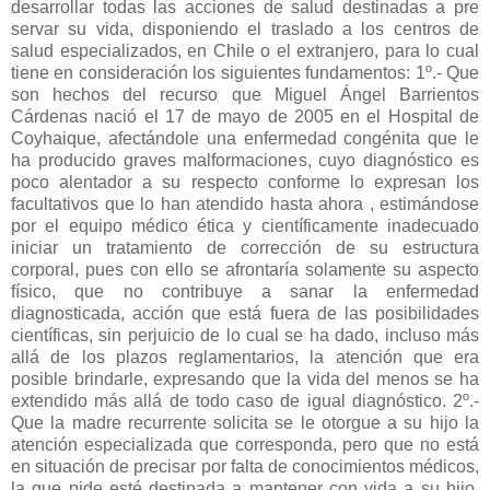
desarrollar todas las acciones de salud destinadas a pre
servar su vida, disponiendo el traslado a los centros de
salud especializados, en Chile o el extranjero, para lo cual
tiene en consideración los siguientes fundamentos: 1º.- Que
son hechos del recurso que Miguel Ángel Barrientos
Cárdenas nació el 17 de mayo de 2005 en el Hospital de
Coyhaique, afectándole una enfermedad congénita que le
ha producido graves malformaciones, cuyo diagnóstico es
poco alentador a su respecto conforme lo expresan los
facultativos que lo han atendido hasta ahora , estimándose
por el equipo médico ética y científicamente inadecuado
iniciar un tratamiento de corrección de su estructura
corporal, pues con ello se afrontaría solamente su aspecto
físico, que no contribuye a sanar la enfermedad
diagnosticada, acción que está fuera de las posibilidades
científicas, sin perjuicio de lo cual se ha dado, incluso más
allá de los plazos reglamentarios, la atención que era
posible brindarle, expresando que la vida del menos se ha
extendido más allá de todo caso de igual diagnóstico. 2º.-
Que la madre recurrente solicita se le otorgue a su hijo la
atención especializada que corresponda, pero que no está
en situación de precisar por falta de conocimientos médicos,
la que pide esté destinada a mantener con vida a su hijo.