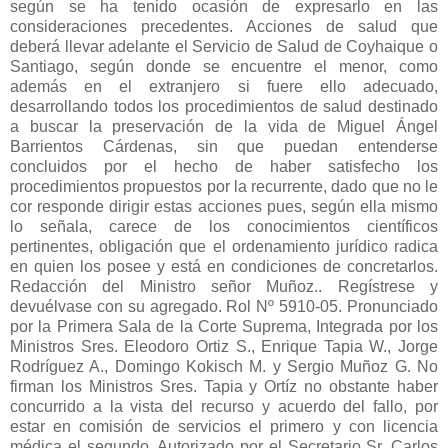
según se ha tenido ocasión de expresarlo en las
consideraciones precedentes. Acciones de salud que
deberá llevar adelante el Servicio de Salud de Coyhaique o
Santiago, según donde se encuentre el menor, como
además en el extranjero si fuere ello adecuado,
desarrollando todos los procedimientos de salud destinado
a buscar la preservación de la vida de Miguel Ángel
Barrientos Cárdenas, sin que puedan entenderse
concluidos por el hecho de haber satisfecho los
procedimientos propuestos por la recurrente, dado que no le
cor responde dirigir estas acciones pues, según ella mismo
lo señala, carece de los conocimientos científicos
pertinentes, obligación que el ordenamiento jurídico radica
en quien los posee y está en condiciones de concretarlos.
Redacción del Ministro señor Muñoz.. Regístrese y
devuélvase con su agregado. Rol Nº 5910-05. Pronunciado
por la Primera Sala de la Corte Suprema, Integrada por los
Ministros Sres. Eleodoro Ortiz S., Enrique Tapia W., Jorge
Rodríguez A., Domingo Kokisch M. y Sergio Muñoz G. No
firman los Ministros Sres. Tapia y Ortíz no obstante haber
concurrido a la vista del recurso y acuerdo del fallo, por
estar en comisión de servicios el primero y con licencia
médica el segundo. Autorizado por el Secretario Sr. Carlos