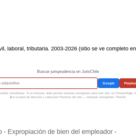
il, laboral, tributaria. 2003-2026 (sitio se ve completo e
Buscar jurisprudencia en JurisChile
Google
Perplex
tañas simultáneas. Si no funciona, debe permitir ventanas emergentes para este sitio: en Chrome/Edge, ha
🔒 en la barra de dirección y seleccione
Permisos del sitio → Ventanas emergentes: Permitir
.
o - Expropiación de bien del empleador -