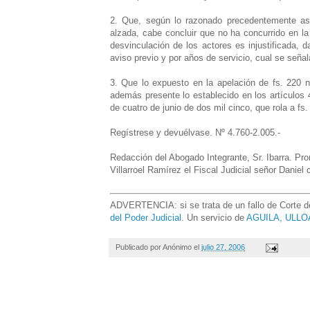
2. Que, según lo razonado precedentemente as
alzada, cabe concluir que no ha concurrido en la 
desvinculación de los actores es injustificada, 
aviso previo y por años de servicio, cual se señal
3. Que lo expuesto en la apelación de fs. 220 n
además presente lo establecido en los artículos 
de cuatro de junio de dos mil cinco, que rola a fs.
Regístrese y devuélvase. Nº 4.760-2.005.-
Redacción del Abogado Integrante, Sr. Ibarra. Pro
Villarroel Ramírez el Fiscal Judicial señor Daniel
ADVERTENCIA: si se trata de un fallo de Corte de 
del Poder Judicial
. Un servicio de
AGUILA, ULLOA
Publicado por
Anónimo
el
julio 27, 2006