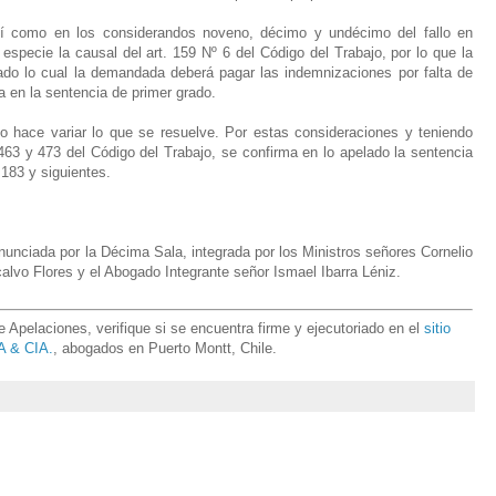
í como en los considerandos noveno, décimo y undécimo del fallo en
especie la causal del art. 159 Nº 6 del Código del Trabajo, por lo que la
dado lo cual la demandada deberá pagar las indemnizaciones por falta de
a en la sentencia de primer grado.
o hace variar lo que se resuelve. Por estas consideraciones y teniendo
463 y 473 del Código del Trabajo, se confirma en lo apelado la sentencia
 183 y siguientes.
nunciada por la Décima Sala, integrada por los Ministros señores Cornelio
 calvo Flores y el Abogado Integrante señor Ismael Ibarra Léniz.
Apelaciones, verifique si se encuentra firme y ejecutoriado en el
sitio
 & CIA.
, abogados en Puerto Montt, Chile.