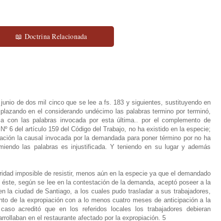
📖 Doctrina Relacionada
unio de dos mil cinco que se lee a fs. 183 y siguientes, sustituyendo en
mplazando en el considerando undécimo las palabras termino por terminó,
nicia con las palabras invocada por esta última.. por el complemento de
 Nº 6 del artículo 159 del Código del Trabajo, no ha existido en la especie;
ación la causal invocada por la demandada para poner término por no ha
imiendo las palabras es injustificada. Y teniendo en su lugar y además
oridad imposible de resistir, menos aún en la especie ya que el demandado
 éste, según se lee en la contestación de la demanda, aceptó poseer a la
n la ciudad de Santiago, a los cuales pudo trasladar a sus trabajadores,
to de la expropiación con a lo menos cuatro meses de anticipación a la
aso acreditó que en los referidos locales los trabajadores debieran
ollaban en el restaurante afectado por la expropiación. 5