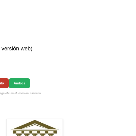
n versión web)
ity
Ambos
ga clic en el ícono del candado