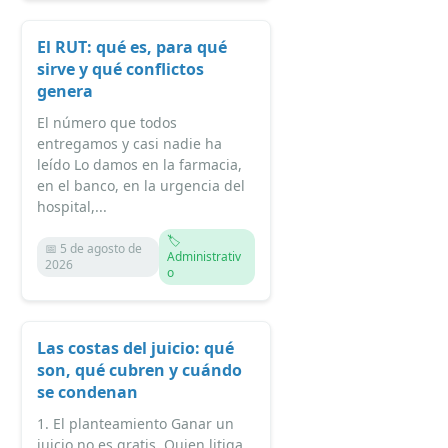
El RUT: qué es, para qué
sirve y qué conflictos
genera
El número que todos
entregamos y casi nadie ha
leído Lo damos en la farmacia,
en el banco, en la urgencia del
hospital,...
🏷️
📅 5 de agosto de
Administrativ
2026
o
Las costas del juicio: qué
son, qué cubren y cuándo
se condenan
1. El planteamiento Ganar un
juicio no es gratis. Quien litiga