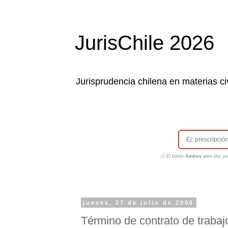
JurisChile 2026
Jurisprudencia chilena en materias civ
ⓘ El botón
Ambos
abre dos pes
jueves, 27 de julio de 2006
Término de contrato de trabaj