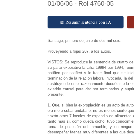
01/06/06 - Rol 4760-05
⚖ Resumir sentencia con IA
Santiago, primero de junio de dos mil seis.
Proveyendo a fojas 287, a los autos.
VISTOS: Se reproduce la sentencia de cuatro de j
su parte expositiva la cifra 19994 por 1994; ree
notifico por notificó y la frase final que se i
terminación de la relación laboral invocada, la del
sustituyendo en el razonamiento duodécimo la or
existido causal para dar por terminados y supr
presente:
1. Que, si bien la expropiación es un acto de aut
era mero subarrendatario, no es menos cierto que
sazón otros 7 locales de expendio de alimentos e
tanto más si, como queda dicho, tuvo conocimien
toma de posesión del inmueble; y en ningún c
desempeñar faenas muy diferentes a las que desarr