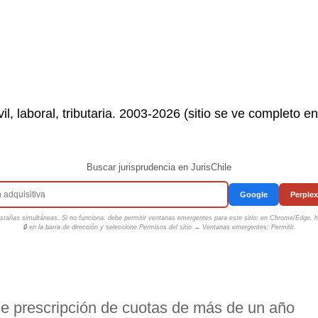
il, laboral, tributaria. 2003-2026 (sitio se ve completo e
Buscar jurisprudencia en JurisChile
Google
Perplex
tañas simultáneas. Si no funciona, debe permitir ventanas emergentes para este sitio: en Chrome/Edge, ha
🔒 en la barra de dirección y seleccione
Permisos del sitio → Ventanas emergentes: Permitir
.
de prescripción de cuotas de más de un año