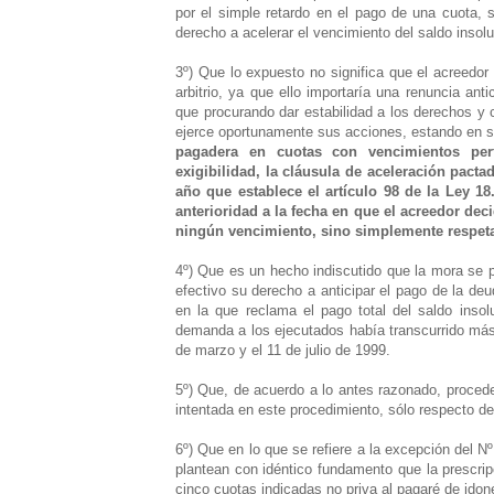
por el simple retardo en el pago de una cuota, s
derecho a acelerar el vencimiento del saldo insolu
3º) Que lo expuesto no significa que el acreedor
arbitrio, ya que ello importaría una renuncia anti
que procurando dar estabilidad a los derechos y c
ejerce oportunamente sus acciones, estando en s
pagadera en cuotas con vencimientos per
exigibilidad, la cláusula de aceleración pact
año que establece el artículo 98 de la Ley 1
anterioridad a la fecha en que el acreedor dec
ningún vencimiento, sino simplemente respeta
4º) Que es un hecho indiscutido que la mora se p
efectivo su derecho a anticipar el pago de la de
en la que reclama el pago total del saldo inso
demanda a los ejecutados había transcurrido más
de marzo y el 11 de julio de 1999.
5º) Que, de acuerdo a lo antes razonado, procede
intentada en este procedimiento, sólo respecto de
6º) Que en lo que se refiere a la excepción del Nº
plantean con idéntico fundamento que la prescrip
cinco cuotas indicadas no priva al pagaré de idonei