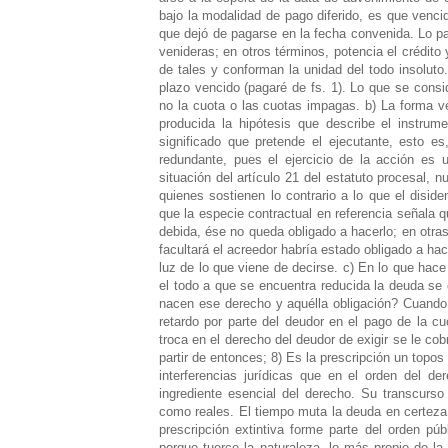
bajo la modalidad de pago diferido, es que venci
que dejó de pagarse en la fecha convenida. Lo par
venideras; en otros términos, potencia el crédito 
de tales y conforman la unidad del todo insolut
plazo vencido (pagaré de fs. 1). Lo que se consid
no la cuota o las cuotas impagas. b) La forma ve
producida la hipótesis que describe el instrume
significado que pretende el ejecutante, esto e
redundante, pues el ejercicio de la acción es 
situación del artículo 21 del estatuto procesal, 
quienes sostienen lo contrario a lo que el disid
que la especie contractual en referencia señala qu
debida, ése no queda obligado a hacerlo; en otras
facultará el acreedor habría estado obligado a hac
luz de lo que viene de decirse. c) En lo que hace
el todo a que se encuentra reducida la deuda se
nacen ese derecho y aquélla obligación? Cuando 
retardo por parte del deudor en el pago de la 
troca en el derecho del deudor de exigir se le cob
partir de entonces; 8) Es la prescripción un topos
interferencias jurídicas que en el orden del d
ingrediente esencial del derecho. Su transcurso 
como reales. El tiempo muta la deuda en certeza; 
prescripción extintiva forme parte del orden púb
porque tuerce la naturaleza, lo más propio de l