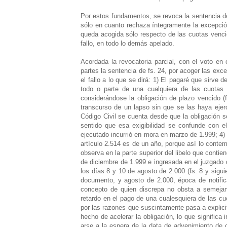
Por estos fundamentos, se revoca la sentencia def
sólo en cuanto rechaza íntegramente la excepción
queda acogida sólo respecto de las cuotas vencid
fallo, en todo lo demás apelado.
Acordada la revocatoria parcial, con el voto en
partes la sentencia de fs. 24, por acoger las ex
el fallo a lo que se dirá: 1) El pagaré que sirve 
todo o parte de una cualquiera de las cuotas f
considerándose la obligación de plazo vencido (f
transcurso de un lapso sin que se las haya ejerc
Código Civil se cuenta desde que la obligación se
sentido que esa exigibilidad se confunde con e
ejecutado incurrió en mora en marzo de 1.999; 4) P
artículo 2.514 es de un año, porque así lo contemp
observa en la parte superior del libelo que contie
de diciembre de 1.999 e ingresada en el juzgado 
los días 8 y 10 de agosto de 2.000 (fs. 8 y sigu
documento, y agosto de 2.000, época de notifica
concepto de quien discrepa no obsta a semejan
retardo en el pago de una cualesquiera de las cuo
por las razones que suscintamente pasa a explicita
hecho de acelerar la obligación, lo que significa 
arse a la espera de la data de advenimiento de 