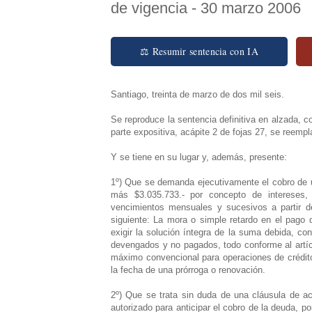
de vigencia - 30 marzo 2006
⚖ Resumir sentencia con IA
Santiago, treinta de marzo de dos mil seis.
Se reproduce la sentencia definitiva en alzada, 
parte expositiva, acápite 2 de fojas 27, se reempl
Y se tiene en su lugar y, además, presente:
1º) Que se demanda ejecutivamente el cobro de u
más $3.035.733.- por concepto de intereses
vencimientos mensuales y sucesivos a partir de
siguiente: La mora o simple retardo en el pago 
exigir la solución íntegra de la suma debida, co
devengados y no pagados, todo conforme al artícu
máximo convencional para operaciones de crédito 
la fecha de una prórroga o renovación.
2º) Que se trata sin duda de una cláusula de ace
autorizado para anticipar el cobro de la deuda, po