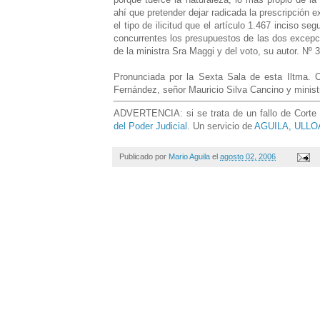
ahí que pretender dejar radicada la prescripción ex
el tipo de ilicitud que el artículo 1.467 inciso se
concurrentes los presupuestos de las dos excepc
de la ministra Sra Maggi y del voto, su autor. Nº 
Pronunciada por la Sexta Sala de esta Iltma. C
Fernández, señor Mauricio Silva Cancino y mini
ADVERTENCIA: si se trata de un fallo de Corte d
del Poder Judicial
. Un servicio de
AGUILA, ULLOA
Publicado por
Mario Aguila
el
agosto 02, 2006