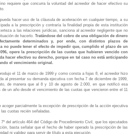
ino requiere que concurra la voluntad del acreedor de hacer efectivo su
to.
 pueda hacer uso de la cláusula de aceleración en cualquier tiempo, a su
cipada a la prescripción y contraría la finalidad propia de esta institución
erteza a las relaciones jurídicas, sanciona al acreedor negligente que no
ituación de hacerlo.
Tratándose del cobro de una obligación de dinero
fectamente determinados y, por ende, con distintos plazos de
ada no puede tener el efecto de impedir que, cumplido el plazo de un
8.096, opere la prescripción de las cuotas que hubieren vencido con
ida hacer efectivo su derecho, porque en tal caso no está anticipando
ndo el vencimiento original.
rodujo el 11 de marzo de 1999 y como consta a fojas 8, el acreedor hizo
uda al presentar su demanda ejecutiva con fecha 7 de diciembre de 1999,
luto, de manera que al 8 y 10 de agosto de 2.000, en que notificó esa
 de un año desde el vencimiento de las cuotas que vencieron entre el 11
 acoger parcialmente la excepción de prescripción de la acción ejecutiva
 las cuotas recién señaladas.
 7º del artículo 464 del Código de Procedimiento Civil, que los ejecutados
ción, basta señalar que el hecho de haber operado la prescripción de las
dad ni validez para servir de título a esta ejecución.