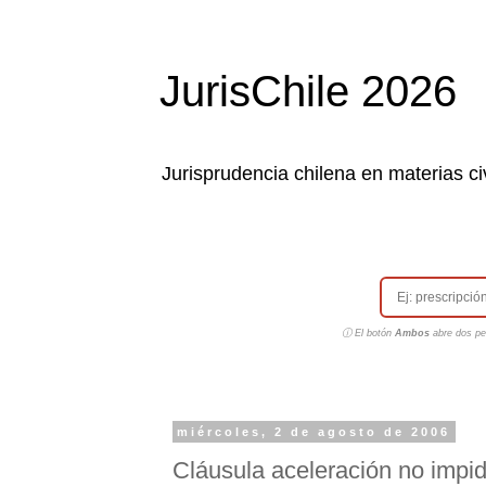
JurisChile 2026
Jurisprudencia chilena en materias civ
ⓘ El botón
Ambos
abre dos pes
miércoles, 2 de agosto de 2006
Cláusula aceleración no impi