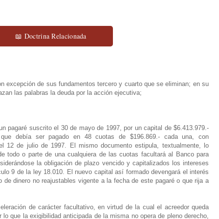
📖 Doctrina Relacionada
con excepción de sus fundamentos tercero y cuarto que se eliminan; en su
azan las palabras la deuda por la acción ejecutiva;
n pagaré suscrito el 30 de mayo de 1997, por un capital de $6.413.979.-
, que debía ser pagado en 48 cuotas de $196.869.- cada una, con
l 12 de julio de 1997. El mismo documento estipula, textualmente, lo
de todo o parte de una cualquiera de las cuotas facultará al Banco para
nsiderándose la obligación de plazo vencido y capitalizados los intereses
lo 9 de la ley 18.010. El nuevo capital así formado devengará el interés
de dinero no reajustables vigente a la fecha de este pagaré o que rija a
leración de carácter facultativo, en virtud de la cual el acreedor queda
r lo que la exigibilidad anticipada de la misma no opera de pleno derecho,