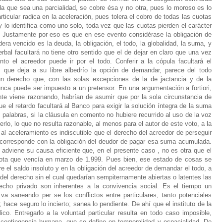
da que sea una parcialidad, se cobre ésa y no otra, pues lo moroso es lo
ticular radica en la aceleración, pues tolera el cobro de todas las cuotas
y lo identifica como uno solo, toda vez que las cuotas pierden el carácter
o. Justamente por eso es que en ese evento considérase la obligación de
era vencido es la deuda, la obligación, el todo, la globalidad, la suma, y
rbal facultará no tiene otro sentido que el de dejar en claro que una vez
nto el acreedor puede ir por el todo. Conferir a la cópula facultará el
s, que deja a su libre albedrío la opción de demandar, parece del todo
un derecho que, con las solas excepciones de la de jactancia y de la
nunca puede ser impuesto a un pretensor. En una argumentación a fortiori,
ente viene razonando, habrían de asumir que por la sola circunstancia de
e el retardo facultará al Banco para exigir la solución íntegra de la suma
 palabras, si la cláusula en comento no hubiere recurrido al uso de la voz
erlo, lo que no resulta razonable, al menos para el autor de este voto, a la
 al aceleramiento es indiscutible que el derecho del acreedor de perseguir
 corresponde con la obligación del deudor de pagar esa suma acumulada.
adviene su causa eficiente que, en el presente caso , no es otra que el
cuota que vencía en marzo de 1.999. Pues bien, ese estado de cosas se
re el saldo insoluto y en la obligación del acreedor de demandar el todo, a
 del derecho sin el cual quedarían sempiternamente abiertas o latentes las
erecho privado son inherentes a la convivencia social. Es el tiempo un
va saneando per se los conflictos entre particulares, tanto potenciales
hace seguro lo incierto; sanea lo pendiente. De ahí que el instituto de la
lico. Entregarlo a la voluntad particular resulta en todo caso imposible,
a contingencia humana, que se define en temporalidad y espacialidad. De