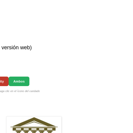
n versión web)
ity
Ambos
ga clic en el ícono del candado