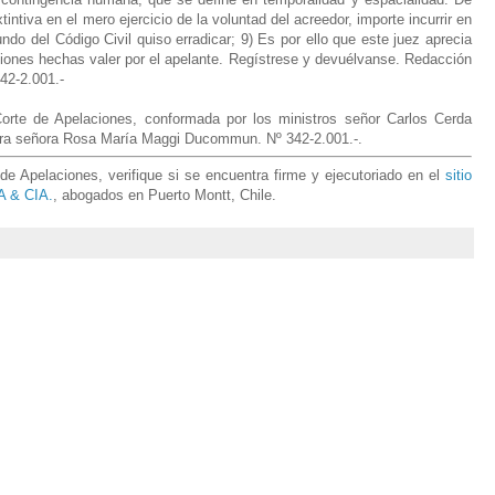
tintiva en el mero ejercicio de la voluntad del acreedor, importe incurrir en
gundo del Código Civil quiso erradicar; 9) Es por ello que este juez aprecia
iones hechas valer por el apelante. Regístrese y devuélvanse. Redacción
342-2.001.-
orte de Apelaciones, conformada por los ministros señor Carlos Cerda
stra señora Rosa María Maggi Ducommun. Nº 342-2.001.-
.
e Apelaciones, verifique si se encuentra firme y ejecutoriado en el
sitio
 & CIA.
, abogados en Puerto Montt, Chile.