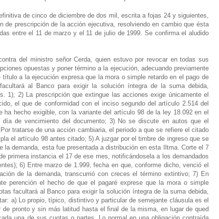
initiva de cinco de diciembre de dos mil, escrita a fojas 24 y siguientes,
 de prescripción de la acción ejecutiva, resolviendo en cambio que ésta
as entre el 11 de marzo y el 11 de julio de 1999. Se confirma el aludido
 contra del ministro señor Cerda, quien estuvo por revocar en todas sus
cepciones opuestas y poner término a la ejecución, adecuando previamente
de título a la ejecución expresa que la mora o simple retardo en el pago de
acultará al Banco para exigir la solución íntegra de la suma debida,
s. 1); 2) La prescripción que extingue las acciones exige únicamente el
ido, el que de conformidad con el inciso segundo del artículo 2.514 del
 ha hecho exigible, con la variante del artículo 98 de la ley 18.092 en el
l día de vencimiento del documento; 3) No se discute en autos que el
or tratarse de una acción cambiaria, el periodo a que se refiere el citado
la el artículo 98 antes citado; 5) A juzgar por el timbre de ingreso que se
ne la demanda, esta fue presentada a distribución en esta Iltma. Corte el 7
de primera instancia el 17 de ese mes, notificándosela a los demandados
ientes); 6) Entre marzo de 1.999, fecha en que, conforme dicho, venció el
ción de la demanda, transcurrió con creces el término extintivo; 7) En
te perención el hecho de que el pagaré exprese que la mora o simple
tas facultará al Banco para exigir la solución íntegra de la suma debida,
r: a) Lo propio, típico, distintivo y particular de semejante cláusula es el
ir de pronto y sin más latitud hasta el final de la misma, en lugar de qued
cada una de sus cuotas o partes. Lo normal en una obligación contraída