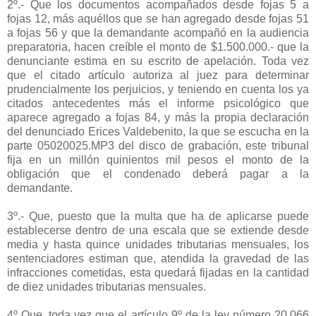
2º.- Que los documentos acompañados desde fojas 5 a
fojas 12, más aquéllos que se han agregado desde fojas 51
a fojas 56 y que la demandante acompañó en la audiencia
preparatoria, hacen creíble el monto de $1.500.000.- que la
denunciante estima en su escrito de apelación. Toda vez
que el citado artículo autoriza al juez para determinar
prudencialmente los perjuicios, y teniendo en cuenta los ya
citados antecedentes más el informe psicológico que
aparece agregado a fojas 84, y más la propia declaración
del denunciado Erices Valdebenito, la que se escucha en la
parte 05020025.MP3 del disco de grabación, este tribunal
fija en un millón quinientos mil pesos el monto de la
obligación que el condenado deberá pagar a la
demandante.
3º.- Que, puesto que la multa que ha de aplicarse puede
establecerse dentro de una escala que se extiende desde
media y hasta quince unidades tributarias mensuales, los
sentenciadores estiman que, atendida la gravedad de las
infracciones cometidas, esta quedará fijadas en la cantidad
de diez unidades tributarias mensuales.
4º Que, toda vez que el artículo 9º de la ley número 20.066