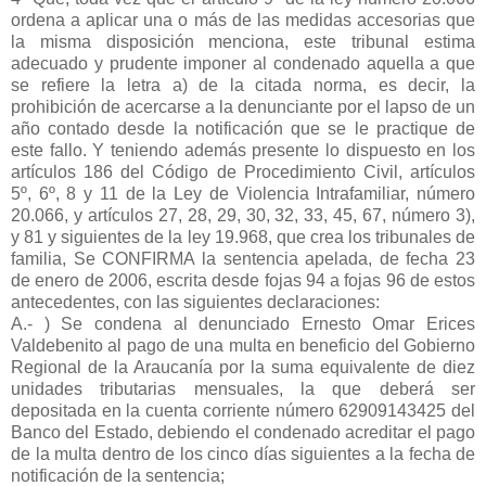
ordena a aplicar una o más de las medidas accesorias que
la misma disposición menciona, este tribunal estima
adecuado y prudente imponer al condenado aquella a que
se refiere la letra a) de la citada norma, es decir, la
prohibición de acercarse a la denunciante por el lapso de un
año contado desde la notificación que se le practique de
este fallo. Y teniendo además presente lo dispuesto en los
artículos 186 del Código de Procedimiento Civil, artículos
5º, 6º, 8 y 11 de la Ley de Violencia Intrafamiliar, número
20.066, y artículos 27, 28, 29, 30, 32, 33, 45, 67, número 3),
y 81 y siguientes de la ley 19.968, que crea los tribunales de
familia, Se CONFIRMA la sentencia apelada, de fecha 23
de enero de 2006, escrita desde fojas 94 a fojas 96 de estos
antecedentes, con las siguientes declaraciones:
A.- ) Se condena al denunciado Ernesto Omar Erices
Valdebenito al pago de una multa en beneficio del Gobierno
Regional de la Araucanía por la suma equivalente de diez
unidades tributarias mensuales, la que deberá ser
depositada en la cuenta corriente número 62909143425 del
Banco del Estado, debiendo el condenado acreditar el pago
de la multa dentro de los cinco días siguientes a la fecha de
notificación de la sentencia;