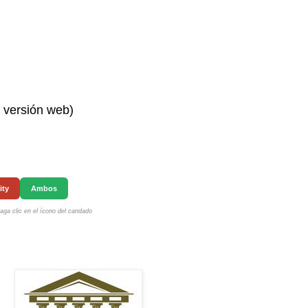
n versión web)
ity
Ambos
ga clic en el ícono del candado