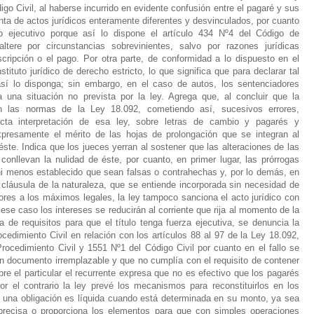
go Civil, al haberse incurrido en evidente confusión entre el pagaré y sus
ta de actos jurídicos enteramente diferentes y desvinculados, por cuanto
 o ejecutivo porque así lo dispone el artículo 434 Nº4 del Código de
ltere por circunstancias sobrevinientes, salvo por razones jurídicas
ripción o el pago. Por otra parte, de conformidad a lo dispuesto en el
stituto jurídico de derecho estricto, lo que significa que para declarar tal
sí lo disponga; sin embargo, en el caso de autos, los sentenciadores
a una situación no prevista por la ley. Agrega que, al concluir que la
ión las normas de la Ley 18.092, cometiendo así, sucesivos errores,
ecta interpretación de esa ley, sobre letras de cambio y pagarés y
presamente el mérito de las hojas de prolongación que se integran al
ste. Indica que los jueces yerran al sostener que las alteraciones de las
 conllevan la nulidad de éste, por cuanto, en primer lugar, las prórrogas
ni menos establecido que sean falsas o contrahechas y, por lo demás, en
 cláusula de la naturaleza, que se entiende incorporada sin necesidad de
iores a los máximos legales, la ley tampoco sanciona el acto jurídico con
n ese caso los intereses se reducirán al corriente que rija al momento de la
 de requisitos para que el título tenga fuerza ejecutiva, se denuncia la
ocedimiento Civil en relación con los artículos 88 al 97 de la Ley 18.092,
ocedimiento Civil y 1551 Nº1 del Código Civil por cuanto en el fallo se
un documento irremplazable y que no cumplía con el requisito de contener
bre el particular el recurrente expresa que no es efectivo que los pagarés
r el contrario la ley prevé los mecanismos para reconstituirlos en los
te una obligación es líquida cuando está determinada en su monto, ya sea
precisa o proporciona los elementos para que con simples operaciones