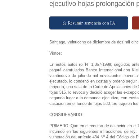
ejecutivo hojas prolongación 
⚖ Resumir sentencia con IA
Santiago, veintiocho de diciembre de dos mil cinc
Vistos:
En estos autos rol Nº 1.867-1999, seguidos ante
pagaré caratulados Banco Internacional con Klein
veintinueve de julio de mil novecientos noventa
ejecutado, lo condenó en costas y ordenó seguir 
mayoría, una sala de la Corte de Apelaciones de 
fojas 515, lo revocó y decidió acoger las excepcion
negando lugar a la demanda ejecutiva, con costas
casación en el fondo de fojas 530. Se trajeron los
CONSIDERANDO:
PRIMERO: Que en el recurso de casación en el f
incurrido en las siguientes infracciones de ley:
vulneración del artículo 434 Nº 4 del Código de Pr