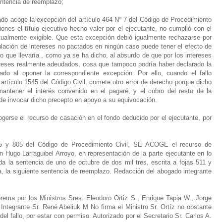
entencia de reemplazo;
o acoge la excepción del artículo 464 Nº 7 del Código de Procedimiento
ones el título ejecutivo hecho valer por el ejecutante, no cumplió con el
ctualmente exigible. Que esta excepción debió igualmente rechazarse por
ulación de intereses no pactados en ningún caso puede tener el efecto de
, lo que llevaría , como ya se ha dicho, al absurdo de que por los intereses
tereses realmente adeudados, cosa que tampoco podría haber declarado la
tado al oponer la correspondiente excepción. Por ello, cuando el fallo
artículo 1545 del Código Civil, comete otro error de derecho porque dicho
antener el interés convenido en el pagaré, y el cobro del resto de la
ede invocar dicho precepto en apoyo a su equivocación.
rse el recurso de casación en el fondo deducido por el ejecutante, por
85 y 805 del Código de Procedimiento Civil, SE ACOGE el recurso de
 Hugo Larraguibel Arroyo, en representación de la parte ejecutante en lo
ida la sentencia de uno de octubre de dos mil tres, escrita a fojas 511 y
ta, la siguiente sentencia de reemplazo. Redacción del abogado integrante
rema por los Ministros Sres. Eleodoro Ortiz S., Enrique Tapia W., Jorge
tegrante Sr. René Abeliuk M No firma el Ministro Sr. Ortíz no obstante
del fallo, por estar con permiso. Autorizado por el Secretario Sr. Carlos A.