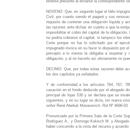
tenerse presente al dictarse la correspondiente s
NOVENO: Que, en segundo lugar el fallo impugnad
Civil, por cuanto siendo el pagaré y sus renovaci
requisito de contener una obligación líquida y a
las razones ante dichas en cuanto a que la estip
imposibilitar el cobro del capital de la obligación
no podría cobrarse el capital, ni tampoco los in
Corte porque no fue lo solicitado por el ejecu
impugnado invoca en su favor lo dispuesto por el 
precepto a lo menos la obligaba a respetar y m
obligación, y al no hacerlo así obviamente no pu
DECIMO: Que, por todas estas razones debe acoge
los dos capítulos ya señalados.
Y de conformidad a los artículos 764, 767, 7
casación en el fondo deducido por el abogado don
principal de fojas 530 y se declara que se inval
siguientes, y en su lugar se dicta, sin nueva vis
señor René Abeliuk Manasevich. Rol Nº 4696-03.
Pronunciado por la Primera Sala de la Corte Sup
Rodríguez A., y Domingo Kokisch M. y Abogado In
haber concurrido a la vista del recurso y acuerdo 