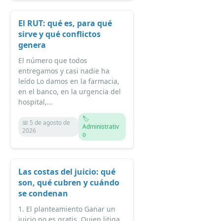
El RUT: qué es, para qué
sirve y qué conflictos
genera
El número que todos
entregamos y casi nadie ha
leído Lo damos en la farmacia,
en el banco, en la urgencia del
hospital,...
🏷️
📅 5 de agosto de
Administrativ
2026
o
Las costas del juicio: qué
son, qué cubren y cuándo
se condenan
1. El planteamiento Ganar un
juicio no es gratis. Quien litiga