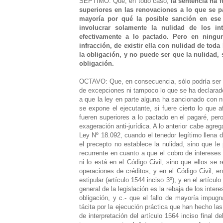
SEPTIMO: Que, en todo caso,
la sentencia ha 
superiores en las renovaciones a lo que se p
mayoría por qué la posible sanción en ese 
involucrar solamente la nulidad de los in
efectivamente a lo pactado. Pero en ningu
infracción, de existir ella con nulidad de tod
la obligación, y no puede ser que la nulidad, 
obligación.
OCTAVO: Que, en consecuencia, sólo podría ser pr
de excepciones ni tampoco lo que se ha declarado
a que la ley en parte alguna ha sancionado con n
se expone el ejecutante, si fuere cierto lo que 
fueren superiores a lo pactado en el pagaré, per
exageración anti-jurídica. A lo anterior cabe agre
Ley Nº 18.092, cuando el tenedor legítimo llena 
el precepto no establece la nulidad, sino que le
recurrente en cuanto a que el cobro de interese
ni lo está en el Código Civil, sino que ellos se 
operaciones de créditos, y en el Código Civil, e
estipular (artículo 1544 inciso 3º), y en el artícu
general de la legislación es la rebaja de los inte
obligación, y c.- que el fallo de mayoría impugn
tácita por la ejecución práctica que han hecho l
de interpretación del artículo 1564 inciso final 