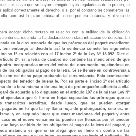
dificar, salvo que se hayan infringido leyes reguladoras de la prueba, lo
s aplicó correctamente el derecho, o si por el contrario se cometieron las
ello fuere así la razón jurídica al fallo de primera instancia, y al voto de
rá acoger dicho recurso en relación con la nulidad de la obligación
a sentencia recurrida la ha declarado con clara infracción de derecho. En
nada en la circunstancia de que las prórrogas del pagaré excedieron
é. Sin embargo al decidirlo así la sentencia comete los siguientes
 inciso 1º en relación con el 17 inciso 2º de la Ley Nº 18.092. Dice el
artículo 2º, si la letra de cambio no contiene las menciones de que
mo podrá incorporarlas antes del cobro del documento, sujetándose en
 de los obligados al pago de la letra. Si se llenare en controversia a
rá eximirse de su pago probando tal circunstancia. Esta exoneración
ecto del tenedor de buena fe. Por su parte el inciso 2º del artículo
so de la letra misma o de una hoja de prolongación adherida a ella.
garé de acuerdo a lo dispuesto en el artículo 107 de la misma Ley Nº
el ejecutado que él firmó en hojas separadas las prórrogas que se
es transcritos acreditan, desde luego, que se pueden otorgar
s pagarés en lo que la ley llama hoja de prolongación, esto es, un
ismo, y en segundo lugar que estas menciones del pagaré y entre
te caso es el nuevo vencimiento, pueden ser llenadas por el tenedor
 que haya recibido de los obligados al pago de la letra del pagaré, y
unda instancia es que si se alega que se llenó en contra de las
se afirma es que no las hubo, corresponde probarlo al obligado. En