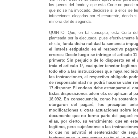
los jueces del fondo y que esta Corte no puede mo
que no se ha invocado, decidirse si a ellos se le
infracciones alegadas por el recurrente, dando si 
minoría del de segunda.
QUINTO: Que, en tal concepto, esta Corte debe
planteada por la ejecutada, pues efectivamente l
efecto,
funda dicha nulidad la sentencia impug
el interés estipulado en el respectivo pagar
errores: Desde luego se infringe el artículo 11
primero: Sin perjuicio de lo dispuesto en el 
trata el artículo 1º, cualquier tenedor legíti
todo ello a las instrucciones que haya recibido
las instrucciones, el respectivo obligado pod
de responsabilidad no podrá hacerse valer resp
17 dispone: El endoso debe estamparse al dor
Estas disposiciones adem e1s se aplican al pa
18.092. En consecuencia, como ha sostenido 
otorgaron del pagaré, los preceptos ant
modificaciones u otras actuaciones sobre lo
documento que no forma parte del pagaré m
ellas, por cierto, su vencimiento, que en es
legítimo, pero sujetándose a las instrucciones
lo que no advirtió el sentenciador de seg
instrucciones, y con mayor razón si lo que 