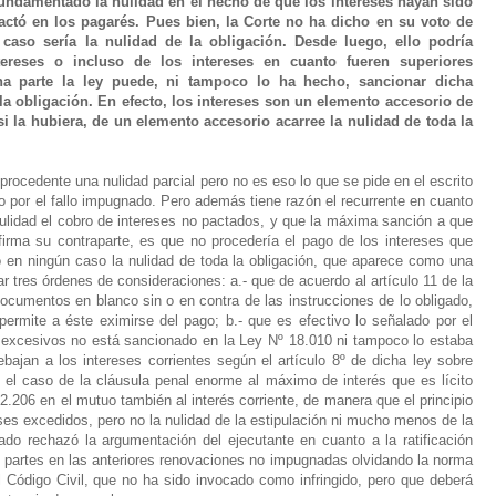
fundamentado la nulidad en el hecho de que los intereses hayan sido
actó en los pagarés. Pues bien, la Corte no ha dicho en su voto de
caso sería la nulidad de la obligación. Desde luego, ello podría
tereses o incluso de los intereses en cuanto fueren superiores
na parte la ley puede, ni tampoco lo ha hecho, sancionar dicha
a la obligación. En efecto, los intereses son un elemento accesorio de
si la hubiera, de un elemento accesorio acarree la nulidad de toda la
ocedente una nulidad parcial pero no es eso lo que se pide en el escrito
 por el fallo impugnado. Pero además tiene razón el recurrente en cuanto
ulidad el cobro de intereses no pactados, y que la máxima sanción a que
afirma su contraparte, es que no procedería el pago de los intereses que
o en ningún caso la nulidad de toda la obligación, que aparece como una
gar tres órdenes de consideraciones: a.- que de acuerdo al artículo 11 de la
documentos en blanco sin o en contra de las instrucciones de lo obligado,
 permite a éste eximirse del pago; b.- que es efectivo lo señalado por el
s excesivos no está sancionado en la Ley Nº 18.010 ni tampoco lo estaba
rebajan a los intereses corrientes según el artículo 8º de dicha ley sobre
n el caso de la cláusula penal enorme al máximo de interés que es lícito
lo 2.206 en el mutuo también al interés corriente, de manera que el principio
reses excedidos, pero no la nulidad de la estipulación ni mucho menos de la
ado rechazó la argumentación del ejecutante en cuanto a la ratificación
as partes en las anteriores renovaciones no impugnadas olvidando la norma
del Código Civil, que no ha sido invocado como infringido, pero que deberá