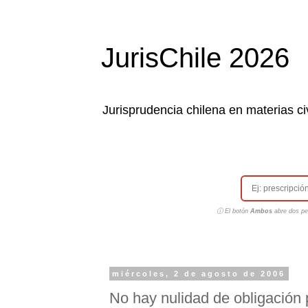
JurisChile 2026
Jurisprudencia chilena en materias civ
ⓘ El botón
Ambos
abre dos pes
miércoles, 2 de agosto de 2006
No hay nulidad de obligación 