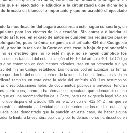
ncia que el ejecutado le adjudica a la circunstancia que dicha hoja
ido firmada en blanco, lo importante y que no acreditó el ejecutado
.
do la modificación del pagaré accesoria a éste, sigue su suerte y, en
sitos para los efectos de la ejecución. Sin entrar a dilucidar el
ndo así fuere, en el caso de autos se cumplen los requisitos para el
olongación, pues la única exigencia del artículo 434 del Código de
ré, y según la tesis de la Corte en este caso la hoja de prolongación
 y no es efectivo que no lo esté ni que no se hayan cumplido los
 lo que es facultad del notario, según el Nº 10 del artículo 401 del Código
s que se estampen en documentos privados, sea en su presencia o cuya
 425 del mismo Código establece: Los notarios podrán autorizar las firmas
 que den fe del conocimiento o de la identidad de los firmantes y dejen
licará también en este caso la regla del artículo 409. Los testimonios
pias o reproducciones fieles de documentos públicos o privados, tendrán
 es cierto pues, como lo ha afirmado el ejecutado que además el notario
lo que es una recomendación de la Corte, pero una exigencia legal sólo en
 lo que dispone el artículo 405 en relación con el 412 Nº 2º, en que se
o esté establecida la identidad de los firmantes por los medios que la ley
. Queda pues demostrado que la sanción en este caso, de haber alguna
lador la limita a la escritura pública, y por lo demás no se ha discutido en