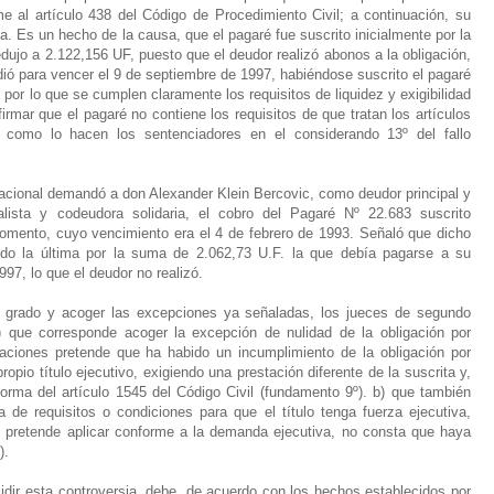
e al artículo 438 del Código de Procedimiento Civil; a continuación, su
a. Es un hecho de la causa, que el pagaré fue suscrito inicialmente por la
jo a 2.122,156 UF, puesto que el deudor realizó abonos a la obligación,
ió para vencer el 9 de septiembre de 1997, habiéndose suscrito el pagaré
, por lo que se cumplen claramente los requisitos de liquidez y exigibilidad
irmar que el pagaré no contiene los requisitos de que tratan los artículos
 como lo hacen los sentenciadores en el considerando 13º del fallo
cional demandó a don Alexander Klein Bercovic, como deudor principal y
ista y codeudora solidaria, el cobro del Pagaré Nº 22.683 suscrito
omento, cuyo vencimiento era el 4 de febrero de 1993. Señaló que dicho
do la última por la suma de 2.062,73 U.F. la que debía pagarse a su
997, lo que el deudor no realizó.
 grado y acoger las excepciones ya señaladas, los jueces de segundo
) que corresponde acoger la excepción de nulidad de la obligación por
vaciones pretende que ha habido un incumplimiento de la obligación por
opio título ejecutivo, exigiendo una prestación diferente de la suscrita y,
 norma del artículo 1545 del Código Civil (fundamento 9º). b) que también
 de requisitos o condiciones para que el título tenga fuerza ejecutiva,
 pretende aplicar conforme a la demanda ejecutiva, no consta que haya
).
ir esta controversia, debe, de acuerdo con los hechos establecidos por