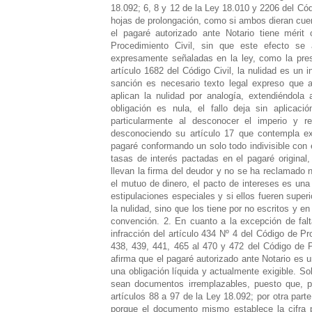
18.092; 6, 8 y 12 de la Ley 18.010 y 2206 del Códi
hojas de prolongación, como si ambos dieran cuen
el pagaré autorizado ante Notario tiene mérit
Procedimiento Civil, sin que este efecto se a
expresamente señaladas en la ley, como la presc
artículo 1682 del Código Civil, la nulidad es un in
sanción es necesario texto legal expreso que a
aplican la nulidad por analogía, extendiéndola 
obligación es nula, el fallo deja sin aplicac
particularmente al desconocer el imperio y r
desconociendo su artículo 17 que contempla ex
pagaré conformando un solo todo indivisible con é
tasas de interés pactadas en el pagaré original,
llevan la firma del deudor y no se ha reclamado 
el mutuo de dinero, el pacto de intereses es una
estipulaciones especiales y si ellos fueren super
la nulidad, sino que los tiene por no escritos y e
convención. 2. En cuanto a la excepción de falta
infracción del artículo 434 Nº 4 del Código de Pr
438, 439, 441, 465 al 470 y 472 del Código de Pr
afirma que el pagaré autorizado ante Notario es 
una obligación líquida y actualmente exigible. So
sean documentos irremplazables, puesto que, po
artículos 88 a 97 de la Ley 18.092; por otra par
porque el documento mismo establece la cifra 