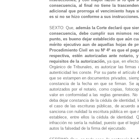
consecuencia, al final no tiene la trascende
adicional que prorroga el vencimiento haya s
es si no se hizo conforme a sus instrucciones
SEXTO: Que,
además la Corte declaró que sien
consecuencia, debe cumplir sus mismos requi
punto, es bueno dejar establecido que aún cua
mérito ejecutivo aun de aquellas hojas de pr
Procedimiento Civil en su Nº 4º es que el paga
respectiva, estén autorizadas ante notario,
requisitos de la autorización,
ya que, en efecto,
Orgánico de Tribunales, es autorizar las firma
autenticidad les conste. Por su parte el artículo
que se estampen en documentos privados, siempre
constancia de la fecha en que se firman. Se ap
autorizados por el notario, como copias, fotoco
valor en conformidad a las reglas generales. No
deba dejar constancia de la cédula de identidad, 
el caso de las escrituras públicas, de acuerdo a
sanciona con nulidad la escritura pública en que n
establece, entre ellos la cédula de identidad
infracción no sería la nulidad, puesto que el legis
autos la falsedad de la firma del ejecutado.