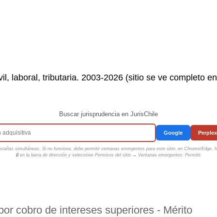
il, laboral, tributaria. 2003-2026 (sitio se ve completo e
Buscar jurisprudencia en JurisChile
Google
Perplex
tañas simultáneas. Si no funciona, debe permitir ventanas emergentes para este sitio: en Chrome/Edge, ha
🔒 en la barra de dirección y seleccione
Permisos del sitio → Ventanas emergentes: Permitir
.
por cobro de intereses superiores - Mérito