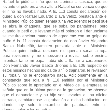
Rafael le pidió al niño que se abriera la casaca, que se
levante el poleron, a esa altura Rafael se convenció de que
el niño no llevaba nada. A fs. 113 consta declaración del
guardia don Rafael Eduardo Biava Veloz, prestada ante el
Ministerio Público quien señala :una vez adentro le pedí que
se abra la chaqueta, que se suba los pantalones, pero
cuando le pedí que levante más el poleron e l denunciante
se me tiro encima tratando de agredirme con un golpe de
puño A fs. 11 consta declaración de don Javier Alejandro
Baeza Nahuelñir, tambien prestada ante el Ministerio
Público quien indica: después me querían sacar la ropa
para revisarme y me empezaron a revisar sobre encima
mientras tanto mi papa había ido a llamar a carabineros.
Don Fernando Javier Baeza Briones a fs. 106 respecto de
estos mismos hechos indica de ahí lo trajinaron, le revisaron
su ropa y no le encontraron nada. Adicionalmente en la
constancia que rola a fs. 116 emitida por el Ministerio
Público sobre lo apreciado en el video de la empresa se
señala que en la última parte de la grabación, se observa
que el denunciante y su hijo son llevados a una oficina
cerrada, cambiándose la grabación a dicha habitación, en
donde hay sólo intercambio de palabras entre el
denunciantes y los guardias.