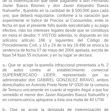
de la indemnización que debe pagársele a don Fernando
Javier Baeza Briones y don Javier Alejandro Baeza
Nahuelñir , fijandolo en la cantidad de $ 500.000 para cada
uno, que deberá reajustarse, conforme a la variación que
experimente el Indice de Precios al Consumidor, entre la
fecha en que el presente fallo quede ejecutoriado y su pago
efectivo, más los intereses legales desde que se constituya
en mora el deudor. Y VISTOS además, lo dispuesto en los
artículos artículo 186 y siguientes del Código de
Procedimiento Civil, y 15 y 24 de la ley 19.496 se revoca la
sentencia de fecha 07 de mayo del 2004 apelada, escrita de
fojas 54 fojas 55 inclusive, y en su lugar se declara:
a.- Que se acoge la querella infraccional presentada a fs. 2
de autos contra el establecimiento comercial
SUPERMERCADO LIDER, representado por su
administrador don GABIREL GONZALEZ BRAVO, ambos
domiciliados en Avenida Prieto Norte Nº 0320 de la comuna
de Temuco unicamente en cuanto al registro ilegal a que fue
sometido el menor don Javier Alejandro Baeza Nahuelñir y
en consencuencia apliquese a ésta una multa de 40 UTM.
b.- Que se acoje la demanda de indemnización de