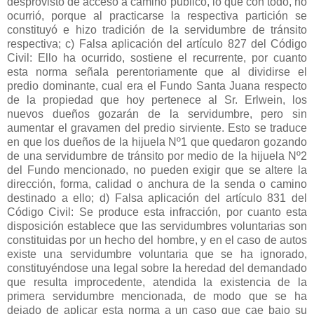
desprovisto de acceso a camino público, lo que con todo, no
ocurrió, porque al practicarse la respectiva partición se
constituyó e hizo tradición de la servidumbre de tránsito
respectiva; c) Falsa aplicación del artículo 827 del Código
Civil: Ello ha ocurrido, sostiene el recurrente, por cuanto
esta norma señala perentoriamente que al dividirse el
predio dominante, cual era el Fundo Santa Juana respecto
de la propiedad que hoy pertenece al Sr. Erlwein, los
nuevos dueños gozarán de la servidumbre, pero sin
aumentar el gravamen del predio sirviente. Esto se traduce
en que los dueños de la hijuela Nº1 que quedaron gozando
de una servidumbre de tránsito por medio de la hijuela Nº2
del Fundo mencionado, no pueden exigir que se altere la
dirección, forma, calidad o anchura de la senda o camino
destinado a ello; d) Falsa aplicación del artículo 831 del
Código Civil: Se produce esta infracción, por cuanto esta
disposición establece que las servidumbres voluntarias son
constituidas por un hecho del hombre, y en el caso de autos
existe una servidumbre voluntaria que se ha ignorado,
constituyéndose una legal sobre la heredad del demandado
que resulta improcedente, atendida la existencia de la
primera servidumbre mencionada, de modo que se ha
dejado de aplicar esta norma a un caso que cae bajo su