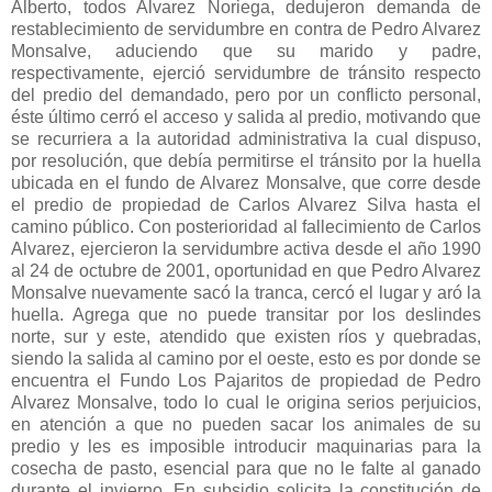
Alberto, todos Alvarez Noriega, dedujeron demanda de
restablecimiento de servidumbre en contra de Pedro Alvarez
Monsalve, aduciendo que su marido y padre,
respectivamente, ejerció servidumbre de tránsito respecto
del predio del demandado, pero por un conflicto personal,
éste último cerró el acceso y salida al predio, motivando que
se recurriera a la autoridad administrativa la cual dispuso,
por resolución, que debía permitirse el tránsito por la huella
ubicada en el fundo de Alvarez Monsalve, que corre desde
el predio de propiedad de Carlos Alvarez Silva hasta el
camino público. Con posterioridad al fallecimiento de Carlos
Alvarez, ejercieron la servidumbre activa desde el año 1990
al 24 de octubre de 2001, oportunidad en que Pedro Alvarez
Monsalve nuevamente sacó la tranca, cercó el lugar y aró la
huella. Agrega que no puede transitar por los deslindes
norte, sur y este, atendido que existen ríos y quebradas,
siendo la salida al camino por el oeste, esto es por donde se
encuentra el Fundo Los Pajaritos de propiedad de Pedro
Alvarez Monsalve, todo lo cual le origina serios perjuicios,
en atención a que no pueden sacar los animales de su
predio y les es imposible introducir maquinarias para la
cosecha de pasto, esencial para que no le falte al ganado
durante el invierno. En subsidio solicita la constitución de