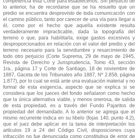
competencia esta Corte para establecerlos. Sin perjuicio de
lo anterior, ha de recordarse que se ha resuelto que un
predio se encuentra desprovisto de toda comunicación con
el camino público, tanto por carecer de una vía para llegar a
él, como por el hecho que aquella existente resulta
verdaderamente impracticable, dada la topografía del
terreno o que, para habilitarla, exige gastos excesivos y
desproporcionados en relación con el valor del predio y del
terreno necesario para la servidumbre y resarcimiento de
todo otro perjuicio (Corte Suprema, 29 de mayo de 1945,
Revista de Derecho y Jurisprudencia, Tomo 43, sección
1ra., página 17 y Corte de Santiago, 18 de noviembre de
1887, Gaceta de los Tribunales año 1887, Nº 2.858, página
1.877), por lo cual se está ante una evaluación material y no
formal de esta exigencia, aspecto que se explica si se
considera que los jueces del fondo señalaron como hecho
que la única alternativa viable, y menos onerosa, de salida
de esta propiedad, es a través del Fundo Pajaritos de
propiedad del demandado. A lo anterior se agrega que el
mismo recurrente indica en su libelo (fojas 140, punto 4.2),
que el juez debe aplicar en la tarea de interpretación los
artículos 19 a 24 del Código Civil, disposiciones cuya
infracción no fue denunciada como constitutiva de error de