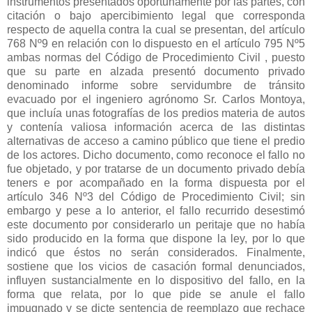
instrumentos presentados oportunamente por las partes, con
citación o bajo apercibimiento legal que corresponda
respecto de aquella contra la cual se presentan, del artículo
768 Nº9 en relación con lo dispuesto en el artículo 795 Nº5
ambas normas del Código de Procedimiento Civil , puesto
que su parte en alzada presentó documento privado
denominado informe sobre servidumbre de tránsito
evacuado por el ingeniero agrónomo Sr. Carlos Montoya,
que incluía unas fotografías de los predios materia de autos
y contenía valiosa información acerca de las distintas
alternativas de acceso a camino público que tiene el predio
de los actores. Dicho documento, como reconoce el fallo no
fue objetado, y por tratarse de un documento privado debía
teners e por acompañado en la forma dispuesta por el
artículo 346 Nº3 del Código de Procedimiento Civil; sin
embargo y pese a lo anterior, el fallo recurrido desestimó
este documento por considerarlo un peritaje que no había
sido producido en la forma que dispone la ley, por lo que
indicó que éstos no serán considerados. Finalmente,
sostiene que los vicios de casación formal denunciados,
influyen sustancialmente en lo dispositivo del fallo, en la
forma que relata, por lo que pide se anule el fallo
impugnado y se dicte sentencia de reemplazo que rechace