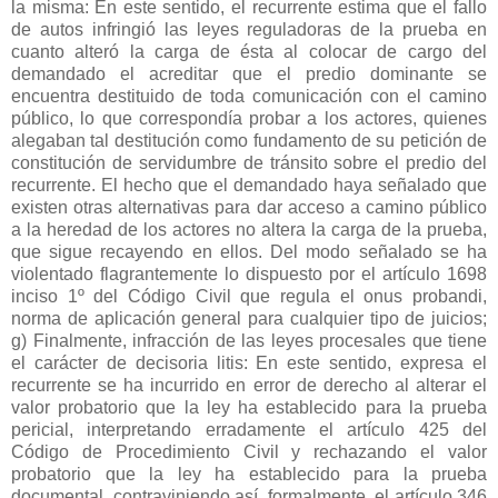
la misma: En este sentido, el recurrente estima que el fallo
de autos infringió las leyes reguladoras de la prueba en
cuanto alteró la carga de ésta al colocar de cargo del
demandado el acreditar que el predio dominante se
encuentra destituido de toda comunicación con el camino
público, lo que correspondía probar a los actores, quienes
alegaban tal destitución como fundamento de su petición de
constitución de servidumbre de tránsito sobre el predio del
recurrente. El hecho que el demandado haya señalado que
existen otras alternativas para dar acceso a camino público
a la heredad de los actores no altera la carga de la prueba,
que sigue recayendo en ellos. Del modo señalado se ha
violentado flagrantemente lo dispuesto por el artículo 1698
inciso 1º del Código Civil que regula el onus probandi,
norma de aplicación general para cualquier tipo de juicios;
g) Finalmente, infracción de las leyes procesales que tiene
el carácter de decisoria litis: En este sentido, expresa el
recurrente se ha incurrido en error de derecho al alterar el
valor probatorio que la ley ha establecido para la prueba
pericial, interpretando erradamente el artículo 425 del
Código de Procedimiento Civil y rechazando el valor
probatorio que la ley ha establecido para la prueba
documental, contraviniendo así, formalmente, el artículo 346