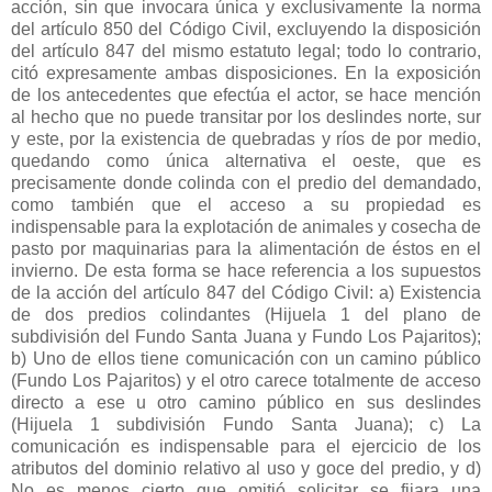
acción, sin que invocara única y exclusivamente la norma
del artículo 850 del Código Civil, excluyendo la disposición
del artículo 847 del mismo estatuto legal; todo lo contrario,
citó expresamente ambas disposiciones. En la exposición
de los antecedentes que efectúa el actor, se hace mención
al hecho que no puede transitar por los deslindes norte, sur
y este, por la existencia de quebradas y ríos de por medio,
quedando como única alternativa el oeste, que es
precisamente donde colinda con el predio del demandado,
como también que el acceso a su propiedad es
indispensable para la explotación de animales y cosecha de
pasto por maquinarias para la alimentación de éstos en el
invierno. De esta forma se hace referencia a los supuestos
de la acción del artículo 847 del Código Civil: a) Existencia
de dos predios colindantes (Hijuela 1 del plano de
subdivisión del Fundo Santa Juana y Fundo Los Pajaritos);
b) Uno de ellos tiene comunicación con un camino público
(Fundo Los Pajaritos) y el otro carece totalmente de acceso
directo a ese u otro camino público en sus deslindes
(Hijuela 1 subdivisión Fundo Santa Juana); c) La
comunicación es indispensable para el ejercicio de los
atributos del dominio relativo al uso y goce del predio, y d)
No es menos cierto que omitió solicitar se fijara una