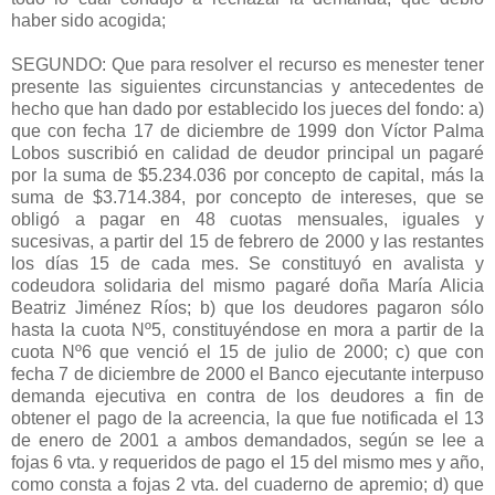
haber sido acogida;
SEGUNDO: Que para resolver el recurso es menester tener
presente las siguientes circunstancias y antecedentes de
hecho que han dado por establecido los jueces del fondo: a)
que con fecha 17 de diciembre de 1999 don Víctor Palma
Lobos suscribió en calidad de deudor principal un pagaré
por la suma de $5.234.036 por concepto de capital, más la
suma de $3.714.384, por concepto de intereses, que se
obligó a pagar en 48 cuotas mensuales, iguales y
sucesivas, a partir del 15 de febrero de 2000 y las restantes
los días 15 de cada mes. Se constituyó en avalista y
codeudora solidaria del mismo pagaré doña María Alicia
Beatriz Jiménez Ríos; b) que los deudores pagaron sólo
hasta la cuota Nº5, constituyéndose en mora a partir de la
cuota Nº6 que venció el 15 de julio de 2000; c) que con
fecha 7 de diciembre de 2000 el Banco ejecutante interpuso
demanda ejecutiva en contra de los deudores a fin de
obtener el pago de la acreencia, la que fue notificada el 13
de enero de 2001 a ambos demandados, según se lee a
fojas 6 vta. y requeridos de pago el 15 del mismo mes y año,
como consta a fojas 2 vta. del cuaderno de apremio; d) que