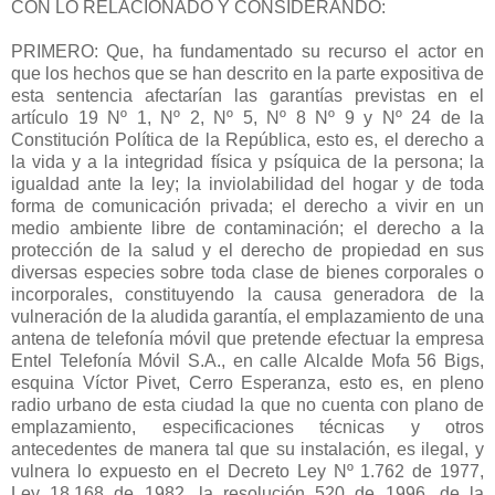
CON LO RELACIONADO Y CONSIDERANDO:
PRIMERO: Que, ha fundamentado su recurso el actor en
que los hechos que se han descrito en la parte expositiva de
esta sentencia afectarían las garantías previstas en el
artículo 19 Nº 1, Nº 2, Nº 5, Nº 8 Nº 9 y Nº 24 de la
Constitución Política de la República, esto es, el derecho a
la vida y a la integridad física y psíquica de la persona; la
igualdad ante la ley; la inviolabilidad del hogar y de toda
forma de comunicación privada; el derecho a vivir en un
medio ambiente libre de contaminación; el derecho a la
protección de la salud y el derecho de propiedad en sus
diversas especies sobre toda clase de bienes corporales o
incorporales, constituyendo la causa generadora de la
vulneración de la aludida garantía, el emplazamiento de una
antena de telefonía móvil que pretende efectuar la empresa
Entel Telefonía Móvil S.A., en calle Alcalde Mofa 56 Bigs,
esquina Víctor Pivet, Cerro Esperanza, esto es, en pleno
radio urbano de esta ciudad la que no cuenta con plano de
emplazamiento, especificaciones técnicas y otros
antecedentes de manera tal que su instalación, es ilegal, y
vulnera lo expuesto en el Decreto Ley Nº 1.762 de 1977,
Ley 18.168 de 1982, la resolución 520 de 1996, de la