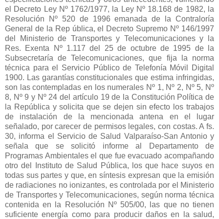
el Decreto Ley Nº 1762/1977, la Ley Nº 18.168 de 1982, la
Resolución Nº 520 de 1996 emanada de la Contraloría
General de la Rep ública, el Decreto Supremo Nº 146/1997
del Ministerio de Transportes y Telecomunicaciones y la
Res. Exenta Nº 1.117 del 25 de octubre de 1995 de la
Subsecretaría de Telecomunicaciones, que fija la norma
técnica para el Servicio Público de Telefonía Móvil Digital
1900. Las garantías constitucionales que estima infringidas,
son las contempladas en los numerales Nº 1, Nº 2, Nº 5, Nº
8, Nº 9 y Nº 24 del artículo 19 de la Constitución Política de
la República y solicita que se dejen sin efecto los trabajos
de instalación de la mencionada antena en el lugar
señalado, por carecer de permisos legales, con costas. A fs.
30, informa el Servicio de Salud Valparaíso-San Antonio y
señala que se solicitó informe al Departamento de
Programas Ambientales el que fue evacuado acompañando
otro del Instituto de Salud Pública, los que hace suyos en
todas sus partes y que, en síntesis expresan que la emisión
de radiaciones no ionizantes, es controlada por el Ministerio
de Transportes y Telecomunicaciones, según norma técnica
contenida en la Resolución Nº 505/00, las que no tienen
suficiente energía como para producir daños en la salud,