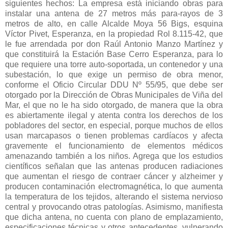
siguientes hechos: La empresa está iniciando obras para
instalar una antena de 27 metros más para-rayos de 3
metros de alto, en calle Alcalde Moya 56 Bigs, esquina
Víctor Pivet, Esperanza, en la propiedad Rol 8.115-42, que
le fue arrendada por don Raúl Antonio Manzo Martínez y
que constituirá la Estación Base Cerro Esperanza, para lo
que requiere una torre auto-soportada, un contenedor y una
subestación, lo que exige un permiso de obra menor,
conforme el Oficio Circular DDU Nº 55/95, que debe ser
otorgado por la Dirección de Obras Municipales de Viña del
Mar, el que no le ha sido otorgado, de manera que la obra
es abiertamente ilegal y atenta contra los derechos de los
pobladores del sector, en especial, porque muchos de ellos
usan marcapasos o tienen problemas cardíacos y afecta
gravemente el funcionamiento de elementos médicos
amenazando también a los niños. Agrega que los estudios
científicos señalan que las antenas producen radiaciones
que aumentan el riesgo de contraer cáncer y alzheimer y
producen contaminación electromagnética, lo que aumenta
la temperatura de los tejidos, alterando el sistema nervioso
central y provocando otras patologías. Asimismo, manifiesta
que dicha antena, no cuenta con plano de emplazamiento,
especificaciones técnicas y otros antecedentes, vulnerando