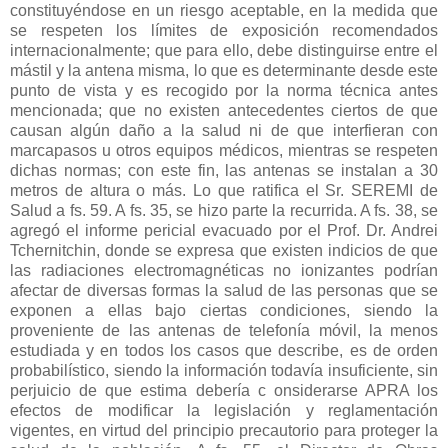
constituyéndose en un riesgo aceptable, en la medida que
se respeten los límites de exposición recomendados
internacionalmente; que para ello, debe distinguirse entre el
mástil y la antena misma, lo que es determinante desde este
punto de vista y es recogido por la norma técnica antes
mencionada; que no existen antecedentes ciertos de que
causan algún daño a la salud ni de que interfieran con
marcapasos u otros equipos médicos, mientras se respeten
dichas normas; con este fin, las antenas se instalan a 30
metros de altura o más. Lo que ratifica el Sr. SEREMI de
Salud a fs. 59. A fs. 35, se hizo parte la recurrida. A fs. 38, se
agregó el informe pericial evacuado por el Prof. Dr. Andrei
Tchernitchin, donde se expresa que existen indicios de que
las radiaciones electromagnéticas no ionizantes podrían
afectar de diversas formas la salud de las personas que se
exponen a ellas bajo ciertas condiciones, siendo la
proveniente de las antenas de telefonía móvil, la menos
estudiada y en todos los casos que describe, es de orden
probabilístico, siendo la información todavía insuficiente, sin
perjuicio de que estima debería c onsiderarse APRA los
efectos de modificar la legislación y reglamentación
vigentes, en virtud del principio precautorio para proteger la