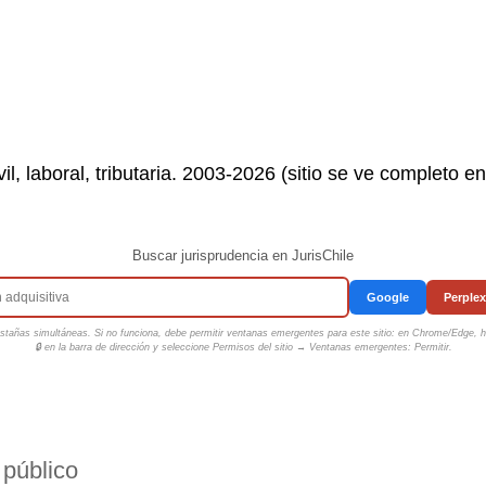
il, laboral, tributaria. 2003-2026 (sitio se ve completo e
Buscar jurisprudencia en JurisChile
Google
Perplex
tañas simultáneas. Si no funciona, debe permitir ventanas emergentes para este sitio: en Chrome/Edge, ha
🔒 en la barra de dirección y seleccione
Permisos del sitio → Ventanas emergentes: Permitir
.
 público