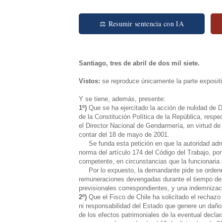
⚖ Resumir sentencia con IA
Santiago, tres de abril de dos mil siete.
Vistos:
se reproduce únicamente la parte expositi
Y se tiene, además, presente:
1º)
Que se ha ejercitado la acción de nulidad de D
de la Constitución Política de la República, resp
el Director Nacional de Gendarmería, en virtud de 
contar del 18 de mayo de 2001.
Se funda esta petición en que la autoridad admin
norma del artículo 174 del Código del Trabajo, por
competente, en circunstancias que la funcionaria 
Por lo expuesto, la demandante pide se ordene s
remuneraciones devengadas durante el tiempo de s
previsionales correspondientes, y una indemniza
2º)
Que el Fisco de Chile ha solicitado el rechazo 
ni responsabilidad del Estado que genere un daño
de los efectos patrimoniales de la eventual decla