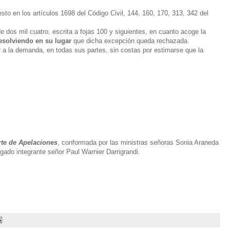
to en los artículos 1698 del Código Civil, 144, 160, 170, 313, 342 del
e dos mil cuatro, escrita a fojas 100 y siguientes, en cuanto acoge la
esolviendo en su lugar
que dicha excepción queda rechazada.
ar a la demanda, en todas sus partes, sin costas por estimarse que la
orte de Apelaciones
, conformada por las ministras señoras Sonia Araneda
do integrante señor Paul Warnier Darrigrandi.