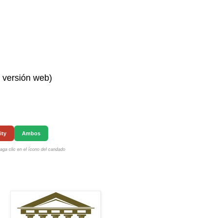
n versión web)
ity
Ambos
ga clic en el ícono del candado