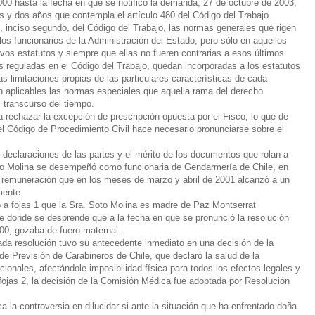
00 hasta la fecha en que se notificó la demanda, 27 de octubre de 2003,
s y dos años que contempla el artículo 480 del Código del Trabajo.
 , inciso segundo, del Código del Trabajo, las normas generales que rigen
los funcionarios de la Administración del Estado, pero sólo en aquellos
vos estatutos y siempre que ellas no fueren contrarias a esos últimos.
reguladas en el Código del Trabajo, quedan incorporadas a los estatutos
las limitaciones propias de las particulares características de cada
ién aplicables las normas especiales que aquella rama del derecho
l transcurso del tiempo.
 rechazar la excepción de prescripción opuesta por el Fisco, lo que de
el Código de Procedimiento Civil hace necesario pronunciarse sobre el
eclaraciones de las partes y el mérito de los documentos que rolan a
to Molina se desempeñó como funcionaria de Gendarmería de Chile, en
a remuneración que en los meses de marzo y abril de 2001 alcanzó a un
mente.
fojas 1 que la Sra. Soto Molina es madre de Paz Montserrat
de donde se desprende que a la fecha en que se pronunció la resolución
0, gozaba de fuero maternal.
da resolución tuvo su antecedente inmediato en una decisión de la
e Previsión de Carabineros de Chile, que declaró la salud de la
ionales, afectándole imposibilidad física para todos los efectos legales y
ojas 2, la decisión de la Comisión Médica fue adoptada por Resolución
 la controversia en dilucidar si ante la situación que ha enfrentado doña