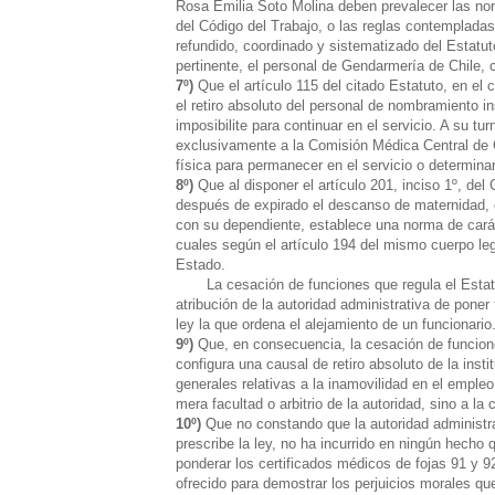
Rosa Emilia Soto Molina deben prevalecer las norma
del Código del Trabajo, o las reglas contempladas 
refundido, coordinado y sistematizado del Estatut
pertinente, el personal de Gendarmería de Chile, 
7º)
Que el artículo 115 del citado Estatuto, en el
el retiro absoluto del personal de nombramiento in
imposibilite para continuar en el servicio. A su t
exclusivamente a la Comisión Médica Central de C
física para permanecer en el servicio o determinar 
8º)
Que al disponer el artículo 201, inciso 1º, de
después de expirado el descanso de maternidad, el
con su dependiente, establece una norma de caráct
cuales según el artículo 194 del mismo cuerpo leg
Estado.
La cesación de funciones que regula el Estatuto
atribución de la autoridad administrativa de pone
ley la que ordena el alejamiento de un funcionario
9º)
Que, en consecuencia, la cesación de funcione
configura una causal de retiro absoluto de la ins
generales relativas a la inamovilidad en el empleo
mera facultad o arbitrio de la autoridad, sino a la
10º)
Que no constando que la autoridad administra
prescribe la ley, no ha incurrido en ningún hecho 
ponderar los certificados médicos de fojas 91 y 9
ofrecido para demostrar los perjuicios morales que