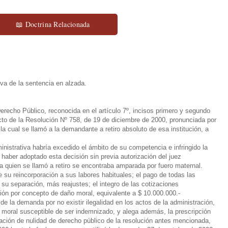
📖 Doctrina Relacionada
va de la sentencia en alzada.
erecho Público, reconocida en el artículo 7º, incisos primero y segundo
ecto de la Resolución Nº 758, de 19 de diciembre de 2000, pronunciada por
la cual se llamó a la demandante a retiro absoluto de esa institución, a
istrativa habría excedido el ámbito de su competencia e infringido la
 haber adoptado esta decisión sin previa autorización del juez
a quien se llamó a retiro se encontraba amparada por fuero maternal.
u reincorporación a sus labores habituales; el pago de todas las
u separación, más reajustes; el integro de las cotizaciones
ción por concepto de daño moral, equivalente a $ 10.000.000.-
de la demanda por no existir ilegalidad en los actos de la administración,
 moral susceptible de ser indemnizado, y alega además, la prescripción
ración de nulidad de derecho público de la resolución antes mencionada,