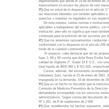
argumentando que desde el 19 de diciembre de 20
transcurrieron en exceso los plazos de seis mese
3º)
Que en virtud de lo dispuesto en el artículo 1º
las relaciones laborales son también aplicables a 
aspectos o materias no regulados en sus respecti
De esta manera, ciertas normas e instituciones 
aplicables a trabajadores del sector público, con 
institución, pero ello no significa que sean tamb
contempla para la extinción de las acciones por e
4º)
Que los anteriores razonamientos conducirán a
conformidad con lo dispuesto en el artículo 208 d
fondo de la cuestión controvertida.
Al respecto, cabe destacar que de las propias d
fojas 2, 89 y 90 consta que doña Rosa Emilia So
calidad de Vigilante 2º, Grado 18 E.U.S., con un
total líquido de $435.960 y $ 321.925, respectiva
Consta, además, del instrumento acompañado a 
Valladares Soto, nacida el 23 de enero de 2001, 
impugnada en la demanda, 19 de diciembre de 200
5º)
Que es un hecho no discutido que la menciona
Comisión de Medicina Preventiva de la Dirección d
demandante incompatible con los servicios instituc
administrativos. Según consta del documento de f
Nº 1.261, de 8 de septiembre de 2.000.
6º)
Que, establecidos los hechos expuestos, radica