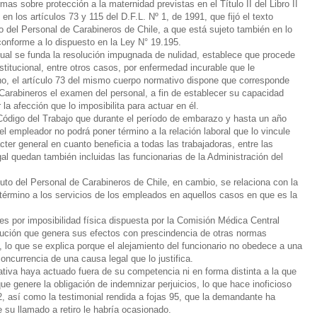
s sobre protección a la maternidad previstas en el Título II del Libro II
en los artículos 73 y 115 del D.F.L. Nº 1, de 1991, que fijó el texto
o del Personal de Carabineros de Chile, a que está sujeto también en lo
conforme a lo dispuesto en la Ley N° 19.195.
 cual se funda la resolución impugnada de nulidad, establece que procede
stitucional, entre otros casos, por enfermedad incurable que le
urno, el artículo 73 del mismo cuerpo normativo dispone que corresponde
arabineros el examen del personal, a fin de establecer su capacidad
la afección que lo imposibilita para actuar en él.
l Código del Trabajo que durante el período de embarazo y hasta un año
 empleador no podrá poner término a la relación laboral que lo vincule
er general en cuanto beneficia a todas las trabajadoras, entre las
al quedan también incluidas las funcionarias de la Administración del
 del Personal de Carabineros de Chile, en cambio, se relaciona con la
r término a los servicios de los empleados en aquellos casos en que es la
.
s por imposibilidad física dispuesta por la Comisión Médica Central
titución que genera sus efectos con prescindencia de otras normas
, lo que se explica porque el alejamiento del funcionario no obedece a una
 concurrencia de una causa legal que lo justifica.
tiva haya actuado fuera de su competencia ni en forma distinta a la que
que genere la obligación de indemnizar perjuicios, lo que hace inoficioso
2, así como la testimonial rendida a fojas 95, que la demandante ha
 su llamado a retiro le habría ocasionado.