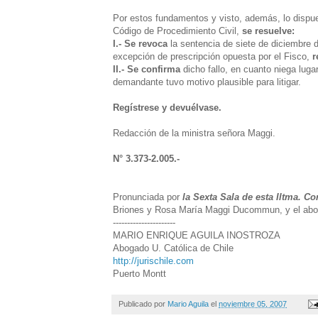
Por estos fundamentos y visto, además, lo dispues
Código de Procedimiento Civil,
se resuelve:
I.- Se revoca
la sentencia de siete de diciembre d
excepción de prescripción opuesta por el Fisco,
r
II.- Se confirma
dicho fallo, en cuanto niega lug
demandante tuvo motivo plausible para litigar.
Regístrese y devuélvase.
Redacción de la ministra señora Maggi.
N° 3.373-2.005.-
Pronunciada por
la Sexta Sala de esta Iltma. C
Briones y Rosa María Maggi Ducommun, y el aboga
----------------------
MARIO ENRIQUE AGUILA INOSTROZA
Abogado U. Católica de Chile
http://jurischile.com
Puerto Montt
Publicado por
Mario Aguila
el
noviembre 05, 2007