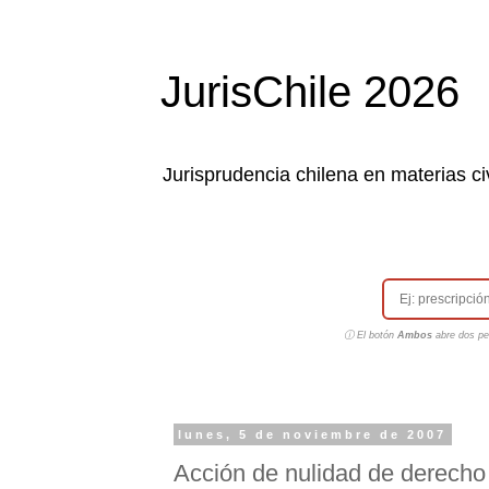
JurisChile 2026
Jurisprudencia chilena en materias civ
ⓘ El botón
Ambos
abre dos pes
lunes, 5 de noviembre de 2007
Acción de nulidad de derecho