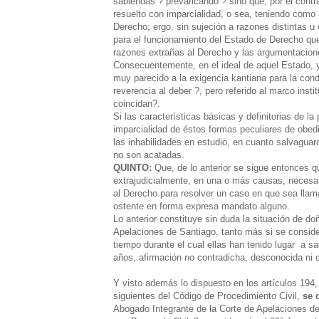
sabiendas ? prevaricando ? sino que, por el contra
resuelto con imparcialidad, o sea, teniendo como 
Derecho; ergo, sin sujeción a razones distintas u
para el funcionamiento del Estado de Derecho que
razones extrañas al Derecho y las argumentaciones
Consecuentemente, en el ideal de aquel Estado, y 
muy parecido a la exigencia kantiana para la co
reverencia al deber ?, pero referido al marco insti
coincidan?.
Si las características básicas y definitorias de la
imparcialidad de éstos formas peculiares de obed
las inhabilidades en estudio, en cuanto salvagu
no son acatadas.
QUINTO:
Que, de lo anterior se sigue entonces qu
extrajudicialmente, en una o más causas, necesa
al Derecho para resolver un caso en que sea llam
ostente en forma expresa mandato alguno.
Lo anterior constituye sin duda la situación de d
Apelaciones de Santiago, tanto más si se consider
tiempo durante el cual ellas han tenido lugar a s
años, afirmación no contradicha, desconocida ni co
Y visto además lo dispuesto en los artículos 194,
siguientes del Código de Procedimiento Civil,
se 
Abogado Integrante de la Corte de Apelaciones de