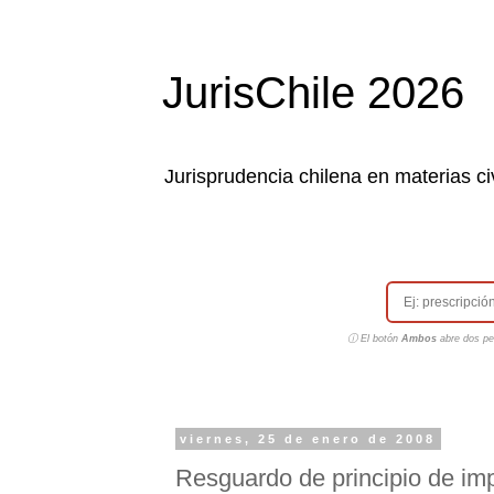
JurisChile 2026
Jurisprudencia chilena en materias civ
ⓘ El botón
Ambos
abre dos pes
viernes, 25 de enero de 2008
Resguardo de principio de imp