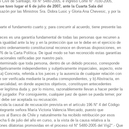
 Civil de Santiago, rol N° 5480-2005, e ingreso Corte N° 7030-2005,
e tuvo lugar el 6 de julio de 2007, ante la Cuarta Sala del
sazón por las Ministros Sra. Dobra Lusic y Gloria Ana Chevesic, y por la
te el fundamento cuarto y, para concurrir al acuerdo, tiene presente las
jueces es una garantía fundamental de todas las personas que recurren a
la igualdad ante la ley y en la protección que se le debe en el ejercicio de
estro ordenamiento constitucional reconoce en diversas disposiciones, en
y 76 de la Carta Política. De igual modo se han reconocido estas garantías
acionales ratificadas por nuestro país.
determinado que toda persona, dentro de un debido proceso, corresponde
objetivamente independientes y subjetivamente imparciales, aspecto, este
a) Concreta, referida a los jueces y la ausencia de cualquier relación con
 ser verificada mediante la prueba correspondientes, y b) Abstracta, en
arcialidad, en donde aspectos objetivos, constituyen antecedentes
ier legítima duda y, por lo mismo, razonablemente llevan a hacer perder la
 juzgador. Por consiguiente, cualquier juez de quien se pueda temer, por
ad debe ser aceptada su recusación.
cida la causal de recusación prevista en el artículo 196 N° 4 del Código
ntegrante señora María Victoria Valencia Mercaido, puesto que
os al Banco de Chile y naturalmente ha recibido retribución por esos
cha 6 de julio del año en curso, a la vista de la causa relativa a la
ones dilatorias promovidas en el proceso rol N° 5480-2005 del Vig2°.- Que