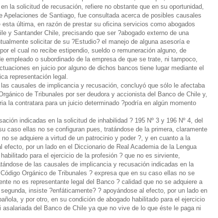
en la solicitud de recusación, refiere no obstante que en su oportunidad,
e Apelaciones de Santiago, fue consultada acerca de posibles causales
 esta última, en razón de prestar su oficina servicios como abogados
ile y Santander Chile, precisando que ser ?abogado externo de una
tualmente solicitar de su ?Estudio? el manejo de alguna asesoría e
 por el cual no recibe estipendio, sueldo o remuneración alguno, de
ad de empleado o subordinado de la empresa de que se trate, ni tampoco,
 actuaciones en juicio por alguno de dichos bancos tiene lugar mediante el
ica representación legal.
las causales de implicancia y recusación, concluyó que sólo le afectaba
 Orgánico de Tribunales por ser deudora y accionista del Banco de Chile y,
ria la contratara para un juicio determinado ?podría en algún momento
ación indicadas en la solicitud de inhabilidad ? 195 Nº 3 y 196 Nº 4, del
u caso ellas no se configuran pues, tratándose de la primera, claramente
no se adquiere a virtud de un patrocinio y poder ?, y en cuanto a la
 efecto, por un lado en el Diccionario de Real Academia de la Lengua
abilitado para el ejercicio de la profesión ? que no es sirviente,
atándose de las causales de implicancia y recusación indicadas en la
el Código Orgánico de Tribunales ? expresa que en su caso ellas no se
ente no es representante legal del Banco ? calidad que no se adquiere a
la segunda, insiste ?enfáticamente? ? apoyándose al efecto, por un lado en
ñola, y por otro, en su condición de abogado habilitado para el ejercicio
i asalariada del Banco de Chile ya que no vive de lo que éste le paga ni