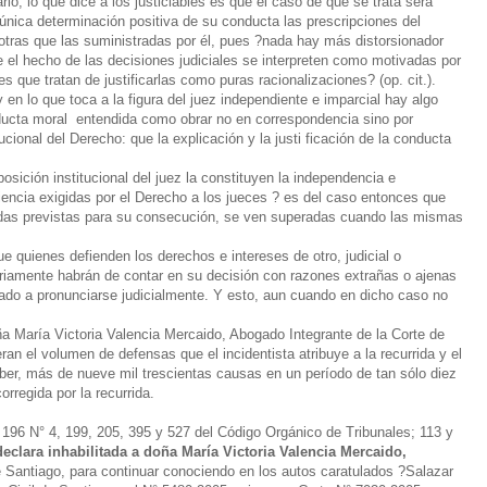
rio, lo que dice a los justiciables es que el caso de que se trata será
única determinación positiva de su conducta las prescripciones del
 otras que las suministradas por él, pues ?nada hay más distorsionador
 el hecho de las decisiones judiciales se interpreten como motivadas por
 que tratan de justificarlas como puras racionalizaciones? (op. cit.).
en lo que toca a la figura del juez independiente e imparcial hay algo
nducta moral entendida como obrar no en correspondencia sino por
tucional del Derecho: que la explicación y la justi ficación de la conducta
 posición institucional del juez la constituyen la independencia e
iencia exigidas por el Derecho a los jueces ? es del caso entonces que
ardas previstas para su consecución, se ven superadas cuando las mismas
e quienes defienden los derechos e intereses de otro, judicial o
riamente habrán de contar en su decisión con razones extrañas o ajenas
ado a pronunciarse judicialmente. Y esto, aun cuando en dicho caso no
oña María Victoria Valencia Mercaido, Abogado Integrante de la Corte de
an el volumen de defensas que el incidentista atribuye a la recurrida y el
aber, más de nueve mil trescientas causas en un período de tan sólo diez
rregida por la recurrida.
 196 N° 4, 199, 205, 395 y 527 del Código Orgánico de Tribunales; 113 y
declara inhabilitada a doña María Victoria Valencia Mercaido,
 Santiago, para continuar conociendo en los autos caratulados ?Salazar