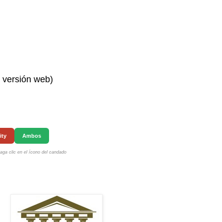
n versión web)
ity
Ambos
ga clic en el ícono del candado