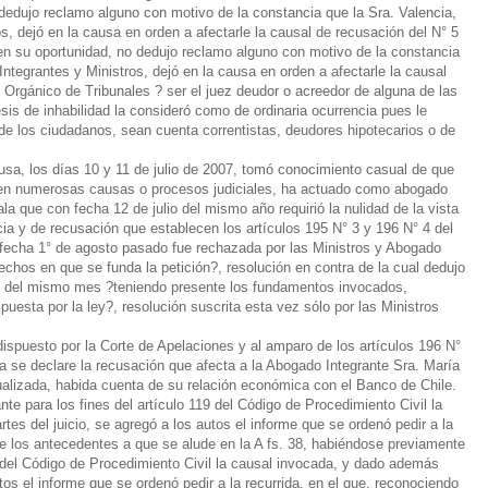
o dedujo reclamo alguno con motivo de la constancia que la Sra. Valencia,
s, dejó en la causa en orden a afectarle la causal de recusación del N° 5
e, en su oportunidad, no dedujo reclamo alguno con motivo de la constancia
Integrantes y Ministros, dejó en la causa en orden a afectarle la causal
o Orgánico de Tribunales ? ser el juez deudor o acreedor de alguna de las
esis de inhabilidad la consideró como de ordinaria ocurrencia pues le
de los ciudadanos, sean cuenta correntistas, deudores hipotecarios o de
ausa, los días 10 y 11 de julio de 2007, tomó conocimiento casual de que
 y en numerosas causas o procesos judiciales, ha actuado como abogado
la que con fecha 12 de julio del mismo año requirió la nulidad de la vista
ia y de recusación que establecen los artículos 195 N° 3 y 196 N° 4 del
 fecha 1° de agosto pasado fue rechazada por las Ministros y Abogado
echos en que se funda la petición?, resolución en contra de la cual dedujo
 23 del mismo mes ?teniendo presente los fundamentos invocados,
uesta por la ley?, resolución suscrita esta vez sólo por las Ministros
spuesto por la Corte de Apelaciones y al amparo de los artículos 196 N°
ta se declare la recusación que afecta a la Abogado Integrante Sra. María
dualizada, habida cuenta de su relación económica con el Banco de Chile.
te para los fines del artículo 119 del Código de Procedimiento Civil la
es del juicio, se agregó a los autos el informe que se ordenó pedir a la
 de los antecedentes a que se alude en la A fs. 38, habiéndose previamente
9 del Código de Procedimiento Civil la causal invocada, y dado además
utos el informe que se ordenó pedir a la recurrida, en el que, reconociendo