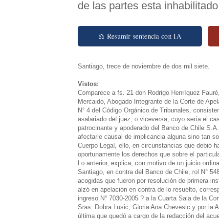
de las partes esta inhabilitad
⚖ Resumir sentencia con IA
Santiago, trece de noviembre de dos mil siete.
Vistos:
Comparece a fs. 21 don Rodrigo Henríquez Fauré, s
Mercaido, Abogado Integrante de la Corte de Apel
N° 4 del Código Orgánico de Tribunales, consisten
asalariado del juez, o viceversa, cuyo sería el c
patrocinante y apoderado del Banco de Chile S.A.
afectarle causal de implicancia alguna sino tan so
Cuerpo Legal, ello, en circunstancias que debió h
oportunamente los derechos que sobre el particular
Lo anterior, explica, con motivo de un juicio ordi
Santiago, en contra del Banco de Chile, rol N° 54
acogidas que fueron por resolución de primera in
alzó en apelación en contra de lo resuelto, corresp
ingreso N° 7030-2005 ? a la Cuarta Sala de la Cor
Sras. Dobra Lusic, Gloria Ana Chevesic y por la 
última que quedó a cargo de la redacción del acue