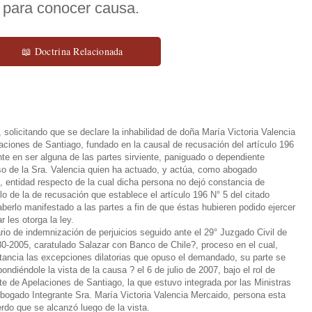
o para conocer causa.
📖 Doctrina Relacionada
olicitando que se declare la inhabilidad de doña María Victoria Valencia
aciones de Santiago, fundado en la causal de recusación del artículo 196
te en ser alguna de las partes sirviente, paniguado o dependiente
aso de la Sra. Valencia quien ha actuado, y actúa, como abogado
, entidad respecto de la cual dicha persona no dejó constancia de
lo de la de recusación que establece el artículo 196 N° 5 del citado
aberlo manifestado a las partes a fin de que éstas hubieren podido ejercer
 les otorga la ley.
nario de indemnización de perjuicios seguido ante el 29° Juzgado Civil de
80-2005, caratulado Salazar con Banco de Chile?, proceso en el cual,
stancia las excepciones dilatorias que opuso el demandado, su parte se
ondiéndole la vista de la causa ? el 6 de julio de 2007, bajo el rol de
te de Apelaciones de Santiago, la que estuvo integrada por las Ministras
Abogado Integrante Sra. María Victoria Valencia Mercaido, persona esta
rdo que se alcanzó luego de la vista.