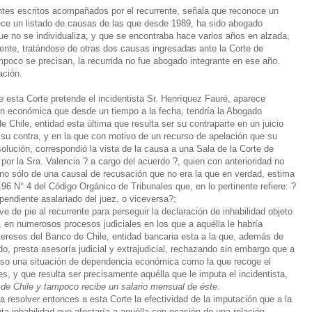
ntes escritos acompañados por el recurrente, señala que reconoce un
rece un listado de causas de las que desde 1989, ha sido abogado
ue no se individualiza, y que se encontraba hace varios años en alzada,
lmente, tratándose de otras dos causas ingresadas ante la Corte de
mpoco se precisan, la recurrida no fue abogado integrante en ese año.
ación.
e esta Corte pretende el incidentista Sr. Henríquez Fauré, aparece
ón económica que desde un tiempo a la fecha, tendría la Abogado
 Chile, entidad esta última que resulta ser su contraparte en un juicio
n su contra, y en la que con motivo de un recurso de apelación que su
olución, correspondió la vista de la causa a una Sala de la Corte de
por la Sra. Valencia ? a cargo del acuerdo ?, quien con anterioridad no
ino sólo de una causal de recusación que no era la que en verdad, estima
o 196 N° 4 del Código Orgánico de Tribunales que, en lo pertinente refiere: ?
pendiente asalariado del juez, o viceversa?;
 de pie al recurrente para perseguir la declaración de inhabilidad objeto
s, en numerosos procesos judiciales en los que a aquélla le habría
ntereses del Banco de Chile, entidad bancaria esta a la que, además de
do, presta asesoría judicial y extrajudicial, rechazando sin embargo que a
caso una situación de dependencia económica como la que recoge el
s, y que resulta ser precisamente aquélla que le imputa el incidentista,
 de Chile y tampoco recibe un salario mensual de éste
.
 resolver entonces a esta Corte la efectividad de la imputación que a la
unta inhabilidad que afectaría a aquélla con ocasión de una relación