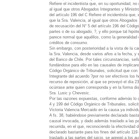
Refiere el incidentista que, en su oportunidad, n
al igual que otros Abogados Integrantes y Ministro
del artículo 196 del C Refiere el incidentista qu
que la Sra. Valencia, al igual que otros Abogados 
de recusación del N° 5 del artículo 196 del Códig
partes o de su abogado; ?, y ello porque tal hipót
parece normal que aquéllos, como la generalidad 
créditos de consumo.
Sin embargo, con posterioridad a la vista de la c
la Sra. Valencia, desde varios años a la fecha,
del Banco de Chile. Por tales circunstancias, seña
fundándose para ello en las causales de implicanc
Código Orgánico de Tribunales, solicitud que con
Integrante del acuerdo ?por no ser efectivos los h
recurso de reposición, al que se proveyó el día
ocúrrase ante quien corresponda y en la forma disp
Sra. Lusic y Chevesic.
Por las razones expuestas, conforme además lo di
4 y 199 del Código Orgánico de Tribunales, solici
Victoria Valencia Mercaido en la causa ya indivi
A fs. 38, habiéndose previamente declarado bastan
causal invocada, y dado además traslado a las part
recurrida, en el que, reconociendo la efectividad
declarado bastante para los fines del artículo 11
traslado a las partes del juicio, se agregó a los a