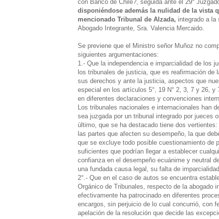
con Banco de Chile?, seguida ante el 29° Juzgado
disponiéndose además la nulidad de la vista qu
mencionado Tribunal de Alzada,
integrado a la 
Abogado Integrante, Sra. Valencia Mercaido.
Se previene que el Ministro señor Muñoz no compar
siguientes argumentaciones:
1.- Que la independencia e imparcialidad de los 
los tribunales de justicia, que es reafirmación de 
sus derechos y ante la justicia, aspectos que nu
especial en los artículos 5°, 19 N° 2, 3, 7 y 26, 
en diferentes declaraciones y convenciones intern
Los tribunales nacionales e internacionales han 
sea juzgada por un tribunal integrado por jueces 
último, que se ha destacado tiene dos vertientes: 
las partes que afecten su desempeño, la que debe
que se excluye todo posible cuestionamiento de p
suficientes que podrían llegar a establecer cualqu
confianza en el desempeño ecuánime y neutral del
una fundada causa legal, su falta de imparcialid
2°.- Que en el caso de autos se encuentra estable
Orgánico de Tribunales, respecto de la abogado i
efectivamente ha patrocinado en diferentes proces
encargos, sin perjuicio de lo cual concurrió, con fe
apelación de la resolución que decide las excepci