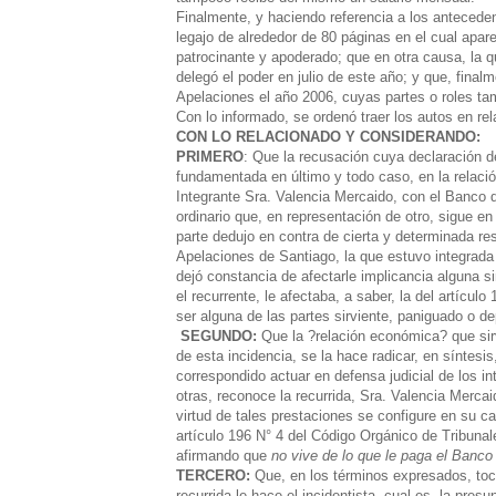
Finalmente, y haciendo referencia a los antecede
legajo de alrededor de 80 páginas en el cual apa
patrocinante y apoderado; que en otra causa, la q
delegó el poder en julio de este año; y que, fina
Apelaciones el año 2006, cuyas partes o roles ta
Con lo informado, se ordenó traer los autos en rel
CON LO RELACIONADO Y CONSIDERANDO:
PRIMERO
: Que la recusación cuya declaración d
fundamentada en último y todo caso, en la relaci
Integrante Sra. Valencia Mercaido, con el Banco de
ordinario que, en representación de otro, sigue e
parte dedujo en contra de cierta y determinada res
Apelaciones de Santiago, la que estuvo integrada 
dejó constancia de afectarle implicancia alguna s
el recurrente, le afectaba, a saber, la del artícul
ser alguna de las partes sirviente, paniguado o de
SEGUNDO:
Que la ?relación económica? que sirve
de esta incidencia, se la hace radicar, en síntesi
correspondido actuar en defensa judicial de los i
otras, reconoce la recurrida, Sra. Valencia Mercai
virtud de tales prestaciones se configure en su 
artículo 196 N° 4 del Código Orgánico de Tribunale
afirmando que
no vive de lo que le paga el Banco
TERCERO:
Que, en los términos expresados, toca
recurrida le hace el incidentista, cual es, la pres