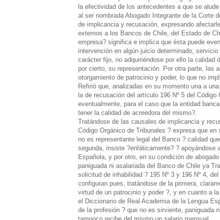
la efectividad de los antecedentes a que se alude 
al ser nombrada Abogado Integrante de la Corte d
de implicancia y recusación, expresando afectarle
externos a los Bancos de Chile, del Estado de Ch
empresa? significa e implica que ésta puede even
intervención en algún juicio determinado, servicio
carácter fijo, no adquiriéndose por ello la calid
por cierto, su representación. Por otra parte, las
otorgamiento de patrocinio y poder, lo que no impl
Refirió que, analizadas en su momento una a una 
la de recusación del artículo 196 Nº 5 del Código
eventualmente, para el caso que la entidad banca
tener la calidad de acreedora del mismo?.
Tratándose de las causales de implicancia y recus
Código Orgánico de Tribunales ? expresa que en s
no es representante legal del Banco ? calidad que 
segunda, insiste ?enfáticamente? ? apoyándose al
Española, y por otro, en su condición de abogado h
paniguada ni asalariada del Banco de Chile ya Tr
solicitud de inhabilidad ? 195 Nº 3 y 196 Nº 4, d
configuran pues, tratándose de la primera, claram
virtud de un patrocinio y poder ?, y en cuanto a 
el Diccionario de Real Academia de la Lengua Espa
de la profesión ? que no es sirviente, paniguada n
tampoco recibe del mismo un salario mensual.