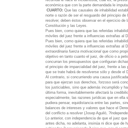
económica que con la parte demandada le imputa 
CUARTO:
Que las causales de inhabilidad estab
norte o razón de ser el resguardo del principio de
resolver, deben éstos observar en el ejercicio de 
Constitución y las Leyes.
Pues bien, como quiera que las referidas inhabili
móviles del juez frente a influencias extrañas al
Pues bien, como quiera que las referidas inhabili
móviles del juez frente a influencias extrañas al
extraordinaria fuerza motivacional
que como propied
objetivo en tanto cuanto el juez, de oficio o a pe
concurran los presupuestos que configuran dichas 
el principio de imparcialidad del juez, frente a l
que se trate habrá de resolverse sólo y desde el
Al contrario, si concurriendo una causa justifica
para que ejerzan sus derechos, forzoso será conclu
los justiciables, sino que además incumplido y h
última forma, inevitablemente afectará la credibil
especialmente, las razones jurídicas que en ella
pudiera pensar, equidistancia entre las partes, sin
balances de intereses y valores que hace el Der
del conflicto a resolver (Josep Aguiló, ?Independ
Lo anterior, con independencia de que el juez que 
antes dicha, no adelanta, insinúa ni dice que de h