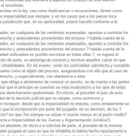
el recurrente.
lecidas en la ley, sea como implicancias o recusaciones, tienen como
 la imparcialidad que siempre, y en los casos que a los jueces toca
la jurisdicción que, en su oportunidad, juraron hacerlo conforme a la
dades, en cualquiera de las vertientes expresadas, apuntan a controlar los
 Derecho y antecedentes provenientes del proceso ? habida cuenta de la
dades, en cualquiera de las vertientes expresadas, apuntan a controlar los
 Derecho y antecedentes provenientes del proceso ? habida cuenta de la
ad unificadora es posible encontrar en todas ellas ?, se logrará el
tición de parte, se abstenga de conocer y resolver aquellos casos en que
inhabilidades. En tal evento, verán los justiciables satisfecho y cumplido
as partes como al objeto del proceso, asegurándose con ello que el caso de
 Derecho, y especialmente, con obediencia a éste.
da que obliga a abstenerse de conocer un asunto, no da cuenta a las partes
ir que el principio en cuestión se verá insatisfecho a los ojos de todos
asta derechamente quebrantado. En efecto, al proceder el juez de esta
idad de la decisión judicial que se adopte, como asimismo y
 se invoquen; desde que la imparcialidad no importa, como erradamente se
o que la incorporación por parte del juzgador, en su decisión, de los ?
echo? los que ?no siempre se sitúan ni mucho menos en el punto medio?
encia e Imparcialidad de los Jueces y Argumentación Jurídica?).
se abstiene, de oficio o a solicitud de parte, al proceder de la manera
aber juzgado el caso en que se inhabilita lo habría hecho injustamente a