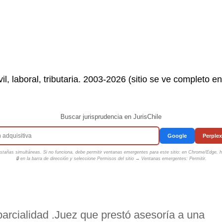
il, laboral, tributaria. 2003-2026 (sitio se ve completo e
Buscar jurisprudencia en JurisChile
Google
Perplex
tañas simultáneas. Si no funciona, debe permitir ventanas emergentes para este sitio: en Chrome/Edge, ha
🔒 en la barra de dirección y seleccione
Permisos del sitio → Ventanas emergentes: Permitir
.
arcialidad .Juez que prestó asesoría a una