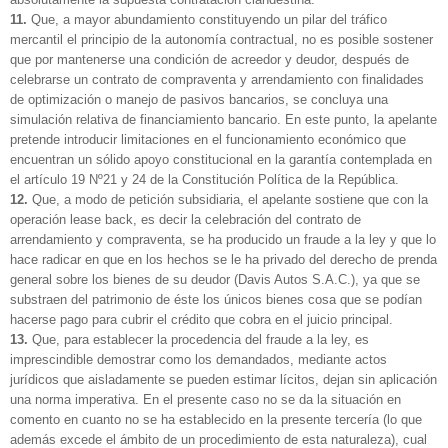
11.
Que, a mayor abundamiento constituyendo un pilar del tráfico
mercantil el principio de la autonomía contractual, no es posible sostener
que por mantenerse una condición de acreedor y deudor, después de
celebrarse un contrato de compraventa y arrendamiento con finalidades
de optimización o manejo de pasivos bancarios, se concluya una
simulación relativa de financiamiento bancario. En este punto, la apelante
pretende introducir limitaciones en el funcionamiento económico que
encuentran un sólido apoyo constitucional en la garantía contemplada en
el artículo 19 Nº21 y 24 de la Constitución Política de la República.
12.
Que, a modo de petición subsidiaria, el apelante sostiene que con la
operación lease back, es decir la celebración del contrato de
arrendamiento y compraventa, se ha producido un fraude a la ley y que lo
hace radicar en que en los hechos se le ha privado del derecho de prenda
general sobre los bienes de su deudor (Davis Autos S.A.C.), ya que se
substraen del patrimonio de éste los únicos bienes cosa que se podían
hacerse pago para cubrir el crédito que cobra en el juicio principal.
13.
Que, para establecer la procedencia del fraude a la ley, es
imprescindible demostrar como los demandados, mediante actos
jurídicos que aisladamente se pueden estimar lícitos, dejan sin aplicación
una norma imperativa. En el presente caso no se da la situación en
comento en cuanto no se ha establecido en la presente tercería (lo que
además excede el ámbito de un procedimiento de esta naturaleza), cual