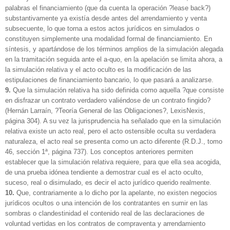
palabras el financiamiento (que da cuenta la operación ?lease back?)
substantivamente ya existía desde antes del arrendamiento y venta
subsecuente, lo que torna a estos actos jurídicos en simulados o
constituyen simplemente una modalidad formal de financiamiento. En
síntesis, y apartándose de los términos amplios de la simulación alegada
en la tramitación seguida ante el a-quo, en la apelación se limita ahora, a
la simulación relativa y el acto oculto es la modificación de las
estipulaciones de financiamiento bancario, lo que pasará a analizarse.
9.
Que la simulación relativa ha sido definida como aquella ?que consiste
en disfrazar un contrato verdadero valiéndose de un contrato fingido?
(Hernán Larraín, ?Teoría General de las Obligaciones?, LexisNexis,
página 304). A su vez la jurisprudencia ha señalado que en la simulación
relativa existe un acto real, pero el acto ostensible oculta su verdadera
naturaleza, el acto real se presenta como un acto diferente (R.D.J., tomo
46, sección 1ª, página 737). Los conceptos anteriores permiten
establecer que la simulación relativa requiere, para que ella sea acogida,
de una prueba idónea tendiente a demostrar cual es el acto oculto,
suceso, real o disimulado, es decir el acto jurídico querido realmente.
10.
Que, contrariamente a lo dicho por la apelante, no existen negocios
jurídicos ocultos o una intención de los contratantes en sumir en las
sombras o clandestinidad el contenido real de las declaraciones de
voluntad vertidas en los contratos de compraventa y arrendamiento