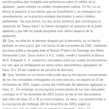
uación jurídica que otorgaba una preferencia sobre el crédito de la
apelante , quien ostenta un crédito simplemente valista. En fin, no se
divisa el perjuicio si los bienes que se transfirieron y se entregaron en
arrendamiento, en la práctica estaban destinados a servir créditos
preferentes. De esta forma, los dos actos jurídicos que constituyen la
operación de ?lease back? no fueron otorgados en perjuicio de la parte
apelante y por ello no puede prosperar este último aspecto de la
apelación.
19.
Que, en relación al dominio alegado por la tercerista, es un hecho
probado en este juicio, que con fecha 16 de noviembre de 2001, mediante
escritura pública otorgada ante el Notario Público de Santiago don René
Benavente Cash, Davis Autos S.A.C. cedió, vendió y transfirió al Banco
de A. Edwards S. A. veinticinco inmuebles entre los cuales se encuentran
los tres que se embargaron en estos autos (documentos agregados de
fojas 15 a 18 del cuaderno de tercería de dominio).
20.
Que, también es un hecho indiscutido que la inscripción conservatoria
de los tres inmuebles embargados en este proceso, se requirió el 22 de
noviembre de 2001, según consta del certificado de repertorio agregado a
fojas 21. Sin embargo, la inscripción conservatoria de los tres inmuebles
consigna el 07 de diciembre de 2001 (como se lee en los documentos
que rolan de fojas 15 a 18 ya mencionados), es decir, con posterioridad a
la inscripción del embargo (04 de diciembre de 2001) según se
comprueba con el certificado de repertorio agregado a fojas 22.