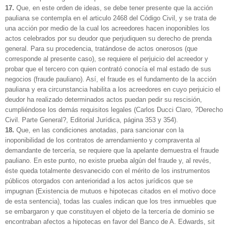
17.
Que, en este orden de ideas, se debe tener presente que la acción
pauliana se contempla en el articulo 2468 del Código Civil, y se trata de
una acción por medio de la cual los acreedores hacen inoponibles los
actos celebrados por su deudor que perjudiquen su derecho de prenda
general. Para su procedencia, tratándose de actos onerosos (que
corresponde al presente caso), se requiere el perjuicio del acreedor y
probar que el tercero con quien contrató conocía el mal estado de sus
negocios (fraude pauliano). Así, el fraude es el fundamento de la acción
pauliana y era circunstancia habilita a los acreedores en cuyo perjuicio el
deudor ha realizado determinados actos puedan pedir su rescisión,
cumpliéndose los demás requisitos legales (Carlos Ducci Claro, ?Derecho
Civil. Parte General?, Editorial Jurídica, página 353 y 354).
18.
Que, en las condiciones anotadas, para sancionar con la
inoponibilidad de los contratos de arrendamiento y compraventa al
demandante de tercería, se requiere que la apelante demuestra el fraude
pauliano. En este punto, no existe prueba algún del fraude y, al revés,
éste queda totalmente desvanecido con el mérito de los instrumentos
públicos otorgados con anterioridad a los actos jurídicos que se
impugnan (Existencia de mutuos e hipotecas citados en el motivo doce
de esta sentencia), todas las cuales indican que los tres inmuebles que
se embargaron y que constituyen el objeto de la tercería de dominio se
encontraban afectos a hipotecas en favor del Banco de A. Edwards, sit