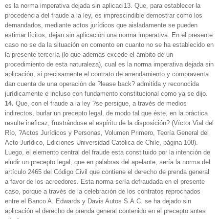
es la norma imperativa dejada sin aplicaci13. Que, para establecer la
procedencia del fraude a la ley, es imprescindible demostrar como los
demandados, mediante actos jurídicos que aisladamente se pueden
estimar lícitos, dejan sin aplicación una norma imperativa. En el presente
caso no se da la situación en comento en cuanto no se ha establecido en
la presente tercería (lo que además excede el ámbito de un
procedimiento de esta naturaleza), cual es la norma imperativa dejada sin
aplicación, si precisamente el contrato de arrendamiento y compraventa
dan cuenta de una operación de ?lease back? admitida y reconocida
jurídicamente e incluso con fundamento constitucional como ya se dijo.
14.
Que, con el fraude a la ley ?se persigue, a través de medios
indirectos, burlar un precepto legal, de modo tal que éste, en la práctica
resulte ineficaz, frustrándose el espíritu de la disposición? (Víctor Vial del
Río, ?Actos Jurídicos y Personas, Volumen Primero, Teoría General del
Acto Jurídico, Ediciones Universidad Católica de Chile, página 108).
Luego, el elemento central del fraude esta constituido por la intención de
eludir un precepto legal, que en palabras del apelante, sería la norma del
artículo 2465 del Código Civil que contiene el derecho de prenda general
a favor de los acreedores. Esta norma sería defraudada en el presente
caso, porque a través de la celebración de los contratos reprochados
entre el Banco A. Edwards y Davis Autos S.A.C. se ha dejado sin
aplicación el derecho de prenda general contenido en el precepto antes