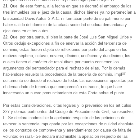
21.
Que, de esta forma, a la fecha en que se decretó el embargo de los
tres inmuebles por el juez de la causa; dichos bienes ya no pertenecían a
la sociedad Davis Autos S.A.C. ni formaban parte de su patrimonio por
haber salido del dominio de la citada sociedad deudora demandada y
ejecutada en estos autos.
22.
Que, por otra parte, si bien la parte de José Luis San Miguel Uribe y
Otros dedujo excepciones a fin de enervar la acción del tercerista de
dominio, estas fueron objeto de reflexiones por parte del a-quo en los
motivos séptimo, octavo, noveno, décimo, undécimo y duodécimo, los
cuales tienen el carácter de resolutivos por cuanto contienen los
argumentos del sentenciador para el rechazo de ellas. Por lo demás,
habiéndose resuelto la procedencia de la tercería de dominio, impl
dcitamente se decide el rechazo de todas las excepciones opuestas por
el demandado de tercería que compareció a estrados, lo que hace
innecesario un nuevo pronunciamiento de esta Corte sobre el punto.
Por estas consideraciones, citas legales y lo prevenido en los artículos
227 y demás pertinentes del Código de Procedimiento Civil, se resuelve;
I.- Se declara inadmisible la apelación respecto de las peticiones de
revocar la sentencia impugnada por las excepciones de nulidad absoluta
de los contratos de compraventa y arrendamiento por causa de falta de
voluntad en razI.- Se declara inadmisible la apelación respecto de las