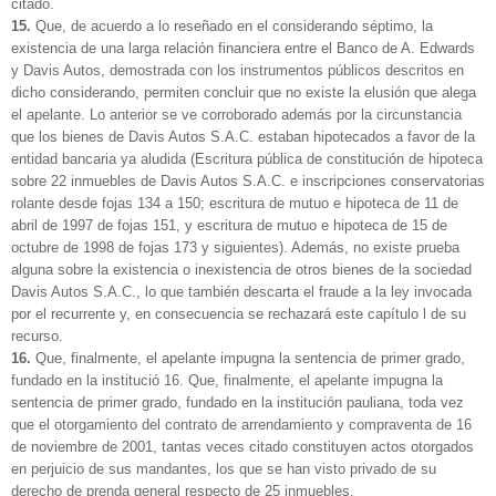
citado.
15.
Que, de acuerdo a lo reseñado en el considerando séptimo, la
existencia de una larga relación financiera entre el Banco de A. Edwards
y Davis Autos, demostrada con los instrumentos públicos descritos en
dicho considerando, permiten concluir que no existe la elusión que alega
el apelante. Lo anterior se ve corroborado además por la circunstancia
que los bienes de Davis Autos S.A.C. estaban hipotecados a favor de la
entidad bancaria ya aludida (Escritura pública de constitución de hipoteca
sobre 22 inmuebles de Davis Autos S.A.C. e inscripciones conservatorias
rolante desde fojas 134 a 150; escritura de mutuo e hipoteca de 11 de
abril de 1997 de fojas 151, y escritura de mutuo e hipoteca de 15 de
octubre de 1998 de fojas 173 y siguientes). Además, no existe prueba
alguna sobre la existencia o inexistencia de otros bienes de la sociedad
Davis Autos S.A.C., lo que también descarta el fraude a la ley invocada
por el recurrente y, en consecuencia se rechazará este capítulo l de su
recurso.
16.
Que, finalmente, el apelante impugna la sentencia de primer grado,
fundado en la institució 16. Que, finalmente, el apelante impugna la
sentencia de primer grado, fundado en la institución pauliana, toda vez
que el otorgamiento del contrato de arrendamiento y compraventa de 16
de noviembre de 2001, tantas veces citado constituyen actos otorgados
en perjuicio de sus mandantes, los que se han visto privado de su
derecho de prenda general respecto de 25 inmuebles.