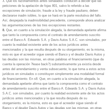
7.
Que los razonamientos antes señalados conducen a decidir que las
peticiones de la apelación de fojas 801, salvo lo referido a las
excepciones de simulación, fraude a la ley y fraude pauliano, deben
declararse inadm isibles, lo que se hará en la parte resolutiva del fallo.
Así, despejada la inadmisibilidad precedente, corresponde ahora analizar
las argumentaciones de las tres excepciones restantes.
8.
Que, en cuanto a la simulación alegada, la demandada apelante afirma
que tanto la compraventa como el contrato de arrendamiento suscrito
entre el Banco A. Edwards S.A. y Davis Autos S.A.C. son simulados, por
cuanto la realidad existente ante de los actos jurídicos antes
mencionados y la que resulta después de su otorgamiento, es la misma,
esto es que el acreedor sigue siendo el Banco y el deudor Davis Autos y
las deudas son las mismas, en otras palabras el financiamiento (que da
cuenta la operación ?lease back?) substantivamente ya existía desde
antes del arrendamiento y venta subsecuente, lo que torna a estos actos
jurídicos en simulados o constituyen simplemente una modalidad formal
de financiamiento. En s8. Que, en cuanto a la simulación alegada, la
demandada apelante afirma que tanto la compraventa como el contrato
de arrendamiento suscrito entre el Banco A. Edwards S.A. y Davis Autos
S.A.C. son simulados, por cuanto la realidad existente ante de los actos
jurídicos antes mencionados y la que resulta después de su
otorgamiento, es la misma, esto es que el acreedor sigue siendo el
Banco y el deudor Davis Autos y las deudas son las mismas, en otras