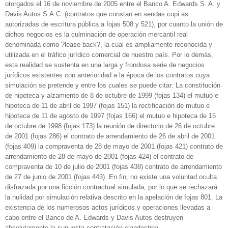
otorgados el 16 de noviembre de 2005 entre el Banco A. Edwards S. A. y
Davis Autos S.A.C. (contratos que constan en sendas copi as
autorizadas de escritura pública a fojas 508 y 521), por cuanto la unión de
dichos negocios es la culminación de operación mercantil real
denominada como ?lease back?, la cual es ampliamente reconocida y
utilizada en el tráfico jurídico comercial de nuestro país. Por lo demás,
esta realidad se sustenta en una larga y frondosa serie de negocios
jurídicos existentes con anterioridad a la época de los contratos cuya
simulación se pretende y entre los cuales se puede citar: La constitución
de hipoteca y alzamiento de 8 de octubre de 1999 (fojas 134) el mutuo e
hipoteca de 11 de abril de 1997 (fojas 151) la rectificación de mutuo e
hipoteca de 11 de agosto de 1997 (fojas 166) el mutuo e hipoteca de 15
de octubre de 1998 (fojas 173) la reunión de directorio de 26 de octubre
de 2001 (fojas 286) el contrato de arrendamiento de 26 de abril de 2001
(fojas 409) la compraventa de 28 de mayo de 2001 (fojas 421) contrato de
arrendamiento de 28 de mayo de 2001 (fojas 424) el contrato de
compraventa de 10 de julio de 2001 (fojas 438) contrato de arrendamiento
de 27 de junio de 2001 (fojas 443). En fin, no existe una voluntad oculta
disfrazada por una ficción contractual simulada, por lo que se rechazará
la nulidad por simulación relativa descrito en la apelación de fojas 801. La
existencia de los numerosos actos jurídicos y operaciones llevadas a
cabo entre el Banco de A. Edwards y Davis Autos destruyen
absolutamente la supuesta contratación clandestina.