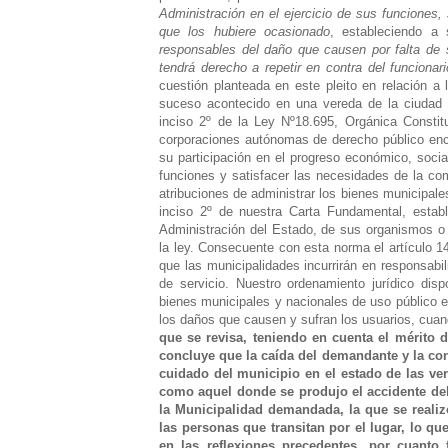
Administración en el ejercicio de sus funciones, 
que los hubiere ocasionado
, estableciendo a
responsables del daño que causen por falta de s
tendrá derecho a repetir en contra del funcionari
cuestión planteada en este pleito en relación a
suceso acontecido en una vereda de la ciudad d
inciso 2º de la Ley Nº18.695, Orgánica Constit
corporaciones autónomas de derecho público enc
su participación en el progreso económico, socia
funciones y satisfacer las necesidades de la comu
atribuciones de administrar los bienes municipale
inciso 2º de nuestra Carta Fundamental, estab
Administración del Estado, de sus organismos o 
la ley. Consecuente con esta norma el artículo 1
que las municipalidades incurrirán en responsabi
de servicio.
Nuestro ordenamiento jurídico dis
bienes municipales y nacionales de uso público 
los daños que causen y sufran los usuarios, cuan
que se revisa, teniendo en cuenta el mérito 
concluye que la caída del demandante y la con
cuidado del municipio en el estado de las ver
como aquel donde se produjo el accidente del
la Municipalidad demandada, la que se realizó
las personas que transitan por el lugar, lo qu
en las reflexiones precedentes, por cuanto