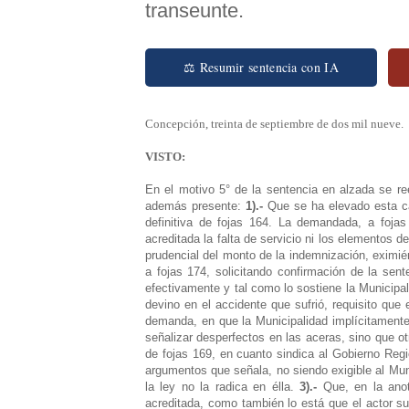
transeunte.
⚖ Resumir sentencia con IA
Concepción, treinta de septiembre de dos mil nueve.
VISTO:
En el motivo 5° de la sentencia en alzada se re
además presente:
1).-
Que se ha elevado esta c
definitiva de fojas 164.
La demandada, a fojas 
acreditada la falta de servicio ni los elementos d
prudencial del monto de la indemnización, eximié
a fojas 174, solicitando confirmación de la sen
efectivamente y tal como lo sostiene la Municipal
devino en el accidente que sufrió, requisito que
demanda, en que la Municipalidad implícitamente 
señalizar desperfectos en las aceras, sino que o
de fojas 169, en cuanto sindica al Gobierno Regi
argumentos que señala, no siendo exigible al Mun
la ley no la radica en élla.
3).-
Que, en la ano
acreditada, como también lo está que el actor suf