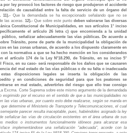
a por ley provocó los factores de riesgo que produjeron el accidente
relación de causalidad entre la falta de servicio de un órgano del
.
11).-
Que la demandada se ha excepcionado señalando que no se
de las aceras.
12).-
Que sobre este punto
deben valorarse las diversas
ánica Constitucional de Municipalidades, en sus artículos 1° inciso
 específicamente el artículo 26 letra c) que encomienda a la unidad
o público, señalizar adecuadamente las vías públicas.
De acuerdo a
sobre Tránsito, pone de parte de la municipalidad la obligación de
icos en las zonas urbanas, de acuerdo a los dispuesto claramente en
 con la normativa a que se ha hecho mención en los considerandos
 el artículo 174 de la Ley N°18.290, de Tránsito, en su inciso 5°
el Fisco, en su caso- será responsable de los daños que se causaren
ncia del mal estado de las vías públicas o de su falta o inadecuada
 estas disposiciones legales se inserta la obligación de las
xpedito y en condiciones de seguridad para que los peatones se
trarse en mal estado, advertirles del riesgo que ello trae consigo
La Excma. Corte Suprema sobre este mismo argumento de la demandada
o esgrimido por el recurso en el sentido de que a las municipalidades no
o en las vías urbanas, por cuanto esto debe realizarse, según se manda en
a que determine el Ministerio de Transporte y Telecomunicaciones, el cual
 semejante parecer resulta inaceptable, pues, habiéndoles asignado la ley
 de señalizar las vías de circulación existentes en el área urbana de sus
los medios o instrumentos funcionalmente idóneos para alcanzar esa
tisface implementándose una señalización "adecuada", acorde con la
rtículo 174 inciso 5º de la Ley Nº18.290.
Conviene tener presente, a este