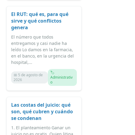
El RUT: qué es, para qué
sirve y qué conflictos
genera
El número que todos
entregamos y casi nadie ha
leído Lo damos en la farmacia,
en el banco, en la urgencia del
hospital,...
🏷️
📅 5 de agosto de
Administrativ
2026
o
Las costas del juicio: qué
son, qué cubren y cuándo
se condenan
1. El planteamiento Ganar un
juicio no es gratis. Quien litiga