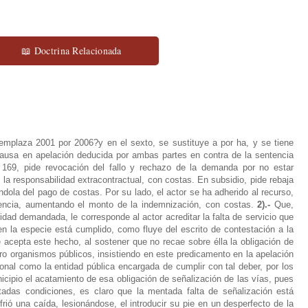
📖 Doctrina Relacionada
emplaza 2001 por 2006?y en el sexto, se sustituye a por ha, y se tiene
ausa en apelación deducida por ambas partes en contra de la sentencia
169, pide revocación del fallo y rechazo de la demanda por no estar
e la responsabilidad extracontractual, con costas. En subsidio, pide rebaja
ndola del pago de costas.
Por su lado, el actor se ha adherido al recurso,
tencia, aumentando el monto de la indemnización, con costas.
2).-
Que,
idad demandada, le corresponde al actor acreditar la falta de servicio que
 en la especie está cumplido, como fluye del escrito de contestación a la
acepta este hecho, al sostener que no recae sobre élla la obligación de
tro organismos públicos, insistiendo en este predicamento en la apelación
onal como la entidad pública encargada de cumplir con tal deber, por los
icipio el acatamiento de esa obligación de señalización de las vías, pues
tadas condiciones, es claro que la mentada falta de señalización está
rió una caída, lesionándose, el introducir su pie en un desperfecto de la