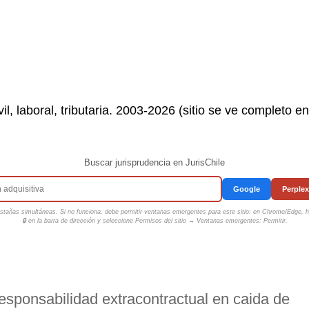
il, laboral, tributaria. 2003-2026 (sitio se ve completo e
Buscar jurisprudencia en JurisChile
Google
Perplex
tañas simultáneas. Si no funciona, debe permitir ventanas emergentes para este sitio: en Chrome/Edge, ha
🔒 en la barra de dirección y seleccione
Permisos del sitio → Ventanas emergentes: Permitir
.
responsabilidad extracontractual en caida de