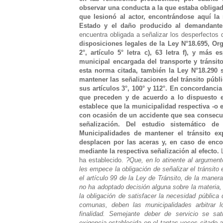
observar una conducta a la que estaba obligad
que lesionó al actor, encontrándose aquí la 
Estado y el daño producido al demandante
encuentra obligada a señalizar los desperfectos 
disposiciones legales de la Ley N°18.695, Org
2°, artículo 5° letra c), 63 letra f), y más
municipal encargada del transporte y tránsit
esta norma citada, también la Ley N°18.290 
mantener las señalizaciones del tránsito públ
sus artículos 3°, 100° y 112°.
En concordancia
que preceden y de acuerdo a lo dispuesto en
establece que la municipalidad respectiva -o 
con ocasión de un accidente que sea consecue
señalización.
Del estudio sistemático de
Municipalidades de mantener el tránsito e
desplacen por las aceras y, en caso de encon
mediante la respectiva señalización al efecto.
ha establecido.
?Que, en lo atinente al argument
les empece la obligación de señalizar el tránsit
el artículo 99 de la Ley de Tránsito, de la maner
no ha adoptado decisión alguna sobre la materia,
la obligación de satisfacer la necesidad pública
comunas, deben las municipalidades arbitrar 
finalidad. Semejante deber de servicio se sa
exigencia establecida en el tantas veces citado a