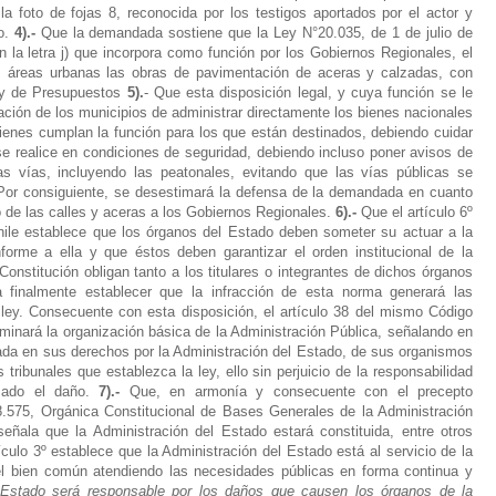
 foto de fojas 8, reconocida por los testigos aportados por el actor y
o.
4).-
Que la demandada sostiene que la Ley N°20.035, de 1 de julio de
n la letra j) que incorpora como función por los Gobiernos Regionales, el
las áreas urbanas las obras de pavimentación de aceras y calzadas, con
ey de Presupuestos
5).
- Que esta disposición legal, y cuya función se le
gación de los municipios de administrar directamente los bienes nacionales
bienes cumplan la función para los que están destinados, debiendo cuidar
e realice en condiciones de seguridad, debiendo incluso poner avisos de
s vías, incluyendo las peatonales, evitando que las vías públicas se
Por consiguiente, se desestimará la defensa de la demandada en cuanto
o de las calles y aceras a los Gobiernos Regionales.
6).-
Que el artículo 6º
Chile establece que los órganos del Estado deben someter su actuar a la
orme a ella y que éstos deben garantizar el orden institucional de la
onstitución obligan tanto a los titulares o integrantes de dichos órganos
 finalmente establecer que la infracción de esta norma generará las
ley.
Consecuente con esta disposición, el artículo 38 del mismo Código
rminará la organización básica de la Administración Pública, señalando en
nada en sus derechos por la Administración del Estado, de sus organismos
tribunales que establezca la ley, ello sin perjuicio de la responsabilidad
sado el daño.
7).-
Que, en armonía y consecuente con el precepto
18.575, Orgánica Constitucional de Bases Generales de la Administración
señala que la Administración del Estado estará constituida, entre otros
ículo 3º establece que la Administración del Estado está al servicio de la
l bien común atendiendo las necesidades públicas en forma continua y
 Estado será responsable por los daños que causen los órganos de la