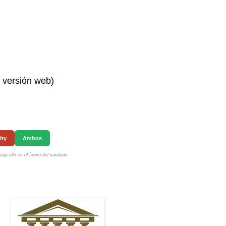
n versión web)
ity
Ambos
ga clic en el ícono del candado