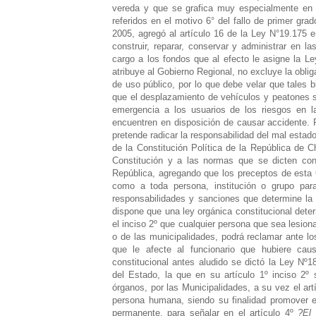
vereda y que se grafica muy especialmente en la
referidos en el motivo 6° del fallo de primer grad
2005, agregó al artículo 16 de la Ley N°19.175 e
construir, reparar, conservar y administrar en 
cargo a los fondos que al efecto le asigne la L
atribuye al Gobierno Regional, no excluye la obli
de uso público, por lo que debe velar que tales 
que el desplazamiento de vehículos y peatones s
emergencia a los usuarios de los riesgos en la
encuentren en disposición de causar accidente.
pretende radicar la responsabilidad del mal estad
de la Constitución Política de la República de 
Constitución y a las normas que se dicten conf
República, agregando que los preceptos de esta C
como a toda persona, institución o grupo para
responsabilidades y sanciones que determine la 
dispone que una ley orgánica constitucional dete
el inciso 2º que cualquier persona que sea lesio
o de las municipalidades, podrá reclamar ante los 
que le afecte al funcionario que hubiere cau
constitucional antes aludido se dictó la Ley Nº
del Estado, la que en su artículo 1º inciso 2º 
órganos, por las Municipalidades, a su vez el art
persona humana, siendo su finalidad promover e
permanente, para señalar en el artículo 4º
?El