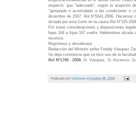
respecto, que "adecuado", según la acepción de
"apropiado o acomodado a las condiciones o ci
diciembre de 2007. Rol N°5541-2006.
Hacemos co
dictada por esta Corte en la causa Rol N°325-2008,
Por estas consideraciones y disposiciones legal
fojas 164 a fojas 167 vuelta.
Habiéndose alzada a
recursos.
Regístrese y devuélvase.
Redacción del Ministro señor Freddy Vásquez Za
Se deja constancia que se hizo uso de la facultad
Rol Nº1708 - 2008.
Sr. Vásquez
, Sr. Ascencio
, S
Publicado por
Unknown
el
octubre 08, 2009