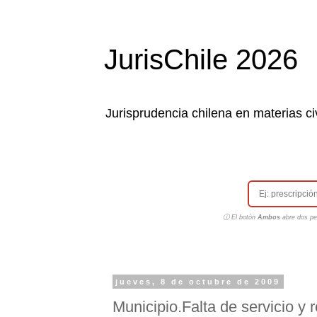
JurisChile 2026
Jurisprudencia chilena en materias civ
ⓘ El botón
Ambos
abre dos pes
jueves, 8 de octubre de 2009
Municipio.Falta de servicio y 