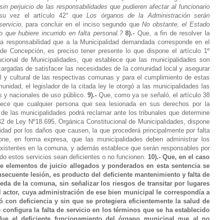
sin perjuicio de las responsabilidades que pudieren afectar al funcionario
 su vez el artículo 42° que
Los órganos de la Administración serán
ervicio
, para concluir en el inciso segundo que
No obstante, el Estado
o que hubiere incurrido en falta personal.?
8).-
Que, a fin de resolver la
 la responsabilidad que a la Municipalidad demandada corresponde en el
e Concepción, es preciso tener presente lo que dispone el artículo 1º
ucional de Municipalidades, que establece que las municipalidades son
argadas de satisfacer las necesidades de la comunidad local y asegurar
l y cultural de las respectivas comunas y para el cumplimiento de estas
nidad, el legislador de la citada ley le otorgó a las municipalidades las
s y nacionales de uso público.
9).-
Que, como ya se señaló, el artículo 38
lece que cualquier persona que sea lesionada en sus derechos por la
de las municipalidades podrá reclamar ante los tribunales que determine
42 de Ley Nº18.695, Orgánica Constitucional de Municipalidades, dispone
lidad por los daños que causen, la que procederá principalmente por falta
pone, en forma expresa, que las municipalidades deben administrar los
existentes en la comuna, y además establece que serán responsables por
do estos servicios sean deficientes o no funcionen.
10).- Que, en el caso
de elementos de juicio allegados y ponderados en esta sentencia se
secuente lesión, es producto del deficiente mantenimiento y falta de
eda de la comuna, sin señalizar los riesgos de transitar por lugares
 actor, cuya administración de ese bien municipal le correspondía a
 con deficiencia y sin que se protegiera eficientemente la salud de
e configura la falta de servicio en los términos que se ha establecido
 fue el deficiente funcionamiento del órgano municipal que al no