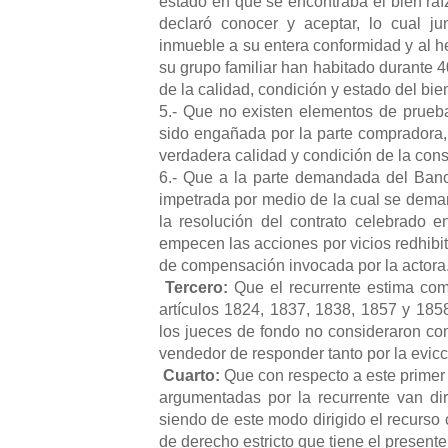
estado en que se encontraba el bien ra
declaró conocer y aceptar, lo cual ju
inmueble a su entera conformidad y al h
su grupo familiar han habitado durante 
de la calidad, condición y estado del bien
5.- Que no existen elementos de prueb
sido engañada por la parte compradora, 
verdadera calidad y condición de la cons
6.- Que a la parte demandada del Banco
impetrada por medio de la cual se dema
la resolución del contrato celebrado e
empecen las acciones por vicios redhibito
de compensación invocada por la actora
Tercero:
Que el recurrente estima como
artículos 1824, 1837, 1838, 1857 y 1858
los jueces de fondo no consideraron como
vendedor de responder tanto por la evicci
Cuarto:
Que con respecto a este primer
argumentadas por la recurrente van di
siendo de este modo dirigido el recurso 
de derecho estricto que tiene el presente