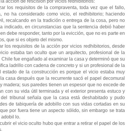
la acción de rescisión por vicios redhibitorios:
ar los requisitos de la compraventa, toda vez que el fallo,
 no ha considerado como vicio, el redhibitorio; haciendo
il, recalcando en la tradición o entrega de la cosa, pero no
da indicado, en circunstancias que la sentencia debió haber
en debe responder, tanto por la evicción, que no es parte en
ios, que si es objeto del mismo.
r los requisitos de la acción por vicios redhibitorios, desde
cio estaba tan oculto que un arquitecto, profesional de la
 Chile fue engañado al examinar la casa y determinó que su
ifica ladrillo con cadena de concreto y si un profesional de la
l estado de la construcción es porque el vicio estaba muy
r la casa después que la recurrente sacó el papel decomural
 y madera; sus paredes tienen un espesor que no excede de
n con su vida útil terminada y el exterior presenta estuco y
r del tribunal señala que la casa está deshabitado y pudo
des de tabiquería de adobillo con sus vidas cortadas en su
que por fuera tiene un aspecto sólido, sin embargo se trata
adobil lo.
brir el vicio oculto hubo que entrar a retirar el papel de los
s.