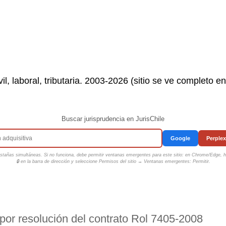
il, laboral, tributaria. 2003-2026 (sitio se ve completo e
Buscar jurisprudencia en JurisChile
Google
Perplex
tañas simultáneas. Si no funciona, debe permitir ventanas emergentes para este sitio: en Chrome/Edge, ha
🔒 en la barra de dirección y seleccione
Permisos del sitio → Ventanas emergentes: Permitir
.
por resolución del contrato Rol 7405-2008