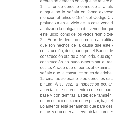
errores de derecho en lo que se refiere a 
1.- Error de derecho cometido al analiz
aunque no lo señala en forma expresa,
mención al artículo 1824 del Código Civ
profundiza en el vicio de la cosa vendi
analizado la obligación del vendedor qui
este juicio, como de los vicios redhibitor
2.- Error de derecho cometido al califica
que son hechos de la causa que este vi
construcción, designado por el Banco de
construcción era de albañilería, que sign
construcción no pudo determinar el rea
oculto. Añade que el perito, al examina
señaló que la construcción es de adobe
15 cm., las soleras o pies derechos está
pintura. A su vez, la inspección ocula
apreciar que se encuentra con sus pare
base y con termitas. Establece también 
de un estuco de 4 cm de espesor, bajo el 
Lo anterior está señalando que para descu
muros y proceder a intervenir las parede