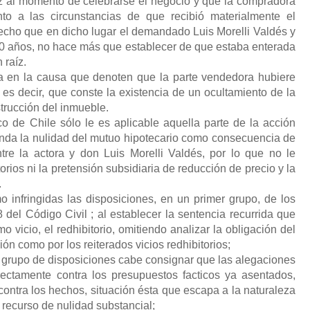
íz al momento de celebrarse el negocio y que la compradora
nto a las circunstancias de que recibió materialmente el
echo que en dicho lugar el demandado Luis Morelli Valdés y
40 años, no hace más que establecer de que estaba enterada
 raíz.
a en la causa que denoten que la parte vendedora hubiere
es decir, que conste la existencia de un ocultamiento de la
trucción del inmueble.
 de Chile sólo le es aplicable aquella parte de la acción
nda la nulidad del mutuo hipotecario como consecuencia de
ntre la actora y don Luis Morelli Valdés, por lo que no le
rios ni la pretensión subsidiaria de reducción de precio y la
.
 infringidas las disposiciones, en un primer grupo, de los
 del Código Civil ; al establecer la sentencia recurrida que
 vicio, el redhibitorio, omitiendo analizar la obligación del
ón como por los reiterados vicios redhibitorios;
 grupo de disposiciones cabe consignar que las alegaciones
rectamente contra los presupuestos facticos ya asentados,
contra los hechos, situación ésta que escapa a la naturaleza
 recurso de nulidad substancial;