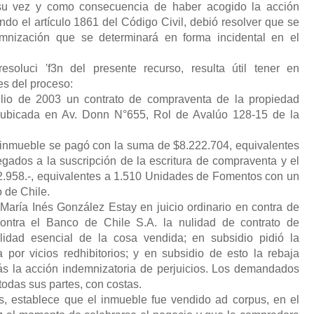
 su vez y como consecuencia de haber acogido la acción
ando el artículo 1861 del Código Civil, debió resolver que se
emnización que se determinará en forma incidental en el
luci 'f3n del presente recurso, resulta útil tener en
es del proceso:
ulio de 2003 un contrato de compraventa de la propiedad
, ubicada en Av. Donn N°655, Rol de Avalúo 128-15 de la
l inmueble se pagó con la suma de $8.222.704, equivalentes
ados a la suscripción de la escritura de compraventa y el
2.958.-, equivalentes a 1.510 Unidades de Fomentos con un
o de Chile.
aría Inés González Estay en juicio ordinario en contra de
contra el Banco de Chile S.A. la nulidad de contrato de
lidad esencial de la cosa vendida; en subsidio pidió la
 por vicios redhibitorios; y en subsidio de esto la rebaja
ás la acción indemnizatoria de perjuicios. Los demandados
todas sus partes, con costas.
is, establece que el inmueble fue vendido ad corpus, en el