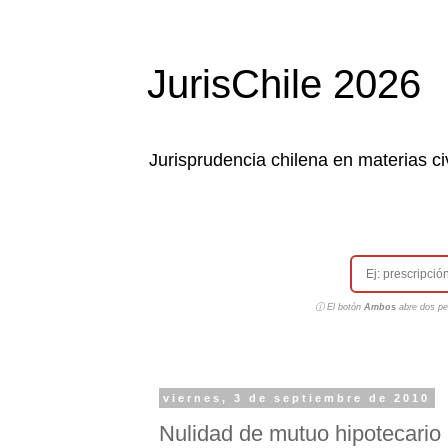
JurisChile 2026
Jurisprudencia chilena en materias civ
ⓘ El botón
Ambos
abre dos pes
viernes, 3 de septiembre de 2010
Nulidad de mutuo hipotecario 