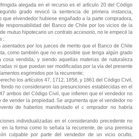
ringida alegada en el recurso es el artículo 20 del Código
segundo grado revocó la sentencia de primera instancia,
o que elvendedor hubiese engañado a la parte compradora,
de responsabilidad del Banco de Chile por los vicios de la
 de mutuo hipotecario un contrato accesorio, no le empecé la
 ;
 asentados por los jueces de merito que el Banco de Chile
nta, como también que no es posible que tenga algún grado
la cosa vendida, y siendo aquellas materias de naturaleza
adas ni que puedan ser modificadas por la vía del presente
damentos esgrimidos por la recurrente;
recho los artículos 47, 1712, 1858, y 1861 del Código Civil,
 fondo no consideraron las presunciones establecidas en el
o 47 ambos del Código Civil, que infieren que el vendedor no
to de vender la propiedad. Se argumenta que el vendedor no
 evento de haberlos manifestado el c omprador no habría
ciones individualizadas en el considerando precedente no
 en la forma como lo señala la recurrente, de una premisa
ión culpable por parte del vendedor de un vicio oculto,