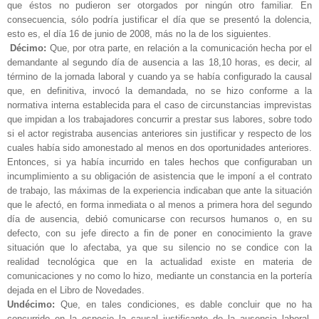
que éstos no pudieron ser otorgados por ningún otro familiar. En
consecuencia, sólo podría justificar el día que se presentó la dolencia,
esto es, el día 16 de junio de 2008, más no la de los siguientes.
Décimo:
Que, por otra parte, en relación a la comunicación hecha por el
demandante al segundo día de ausencia a las 18,10 horas, es decir, al
término de la jornada laboral y cuando ya se había configurado la causal
que, en definitiva, invocó la demandada, no se hizo conforme a la
normativa interna establecida para el caso de circunstancias imprevistas
que impidan a los trabajadores concurrir a prestar sus labores, sobre todo
si el actor registraba ausencias anteriores sin justificar y respecto de los
cuales había sido amonestado al menos en dos oportunidades anteriores.
Entonces, si ya había incurrido en tales hechos que configuraban un
incumplimiento a su obligación de asistencia que le imponí a el contrato
de trabajo, las máximas de la experiencia indicaban que ante la situación
que le afectó, en forma inmediata o al menos a primera hora del segundo
día de ausencia, debió comunicarse con recursos humanos o, en su
defecto, con su jefe directo a fin de poner en conocimiento la grave
situación que lo afectaba, ya que su silencio no se condice con la
realidad tecnológica que en la actualidad existe en materia de
comunicaciones y no como lo hizo, mediante un constancia en la portería
dejada en el Libro de Novedades.
Undécimo:
Que, en tales condiciones, es dable concluir que no ha
concurrido en la especie la causal justificante de la ausencia laboral,