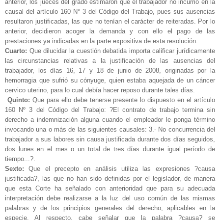
anterior, los jueces del grado estimaron que el trabajador no incurrió en la
causal del artículo 160 N° 3 del Código del Trabajo, pues sus ausencias
resultaron justificadas, las que no tenían el carácter de reiteradas. Por lo
anterior, decidieron acoger la demanda y con ello el pago de las
prestaciones ya indicadas en la parte expositiva de esta resolución.
Cuarto:
Que dilucidar la cuestión debatida importa calificar jurídicamente
las circunstancias relativas a la justificación de las ausencias del
trabajador, los días 16, 17 y 18 de junio de 2008, originadas por la
hemorragia que sufrió su cónyuge, quien estaba aquejada de un cáncer
cervico uterino, para lo cual debía hacer reposo durante tales días.
Quinto:
Que para ello debe tenerse presente lo dispuesto en el artículo
160 Nº 3 del Código del Trabajo: ?El contrato de trabajo termina sin
derecho a indemnización alguna cuando el empleador le ponga término
invocando una o más de las siguientes causales: 3.- No concurrencia del
trabajador a sus labores sin causa justificada durante dos días seguidos,
dos lunes en el mes o un total de tres días durante igual período de
tiempo...?.
Sexto:
Que el precepto en análisis utiliza las expresiones ?causa
justificada?, las que no han sido definidas por el legislador, de manera
que esta Corte ha señalado con anterioridad que para su adecuada
interpretación debe realizarse a la luz del uso común de las mismas
palabras y de los principios generales del derecho, aplicables en la
especie. Al respecto, cabe señalar que la palabra ?causa? se