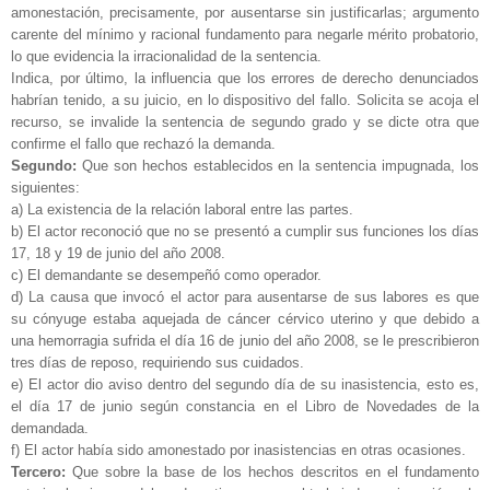
amonestación, precisamente, por ausentarse sin justificarlas; argumento
carente del mínimo y racional fundamento para negarle mérito probatorio,
lo que evidencia la irracionalidad de la sentencia.
Indica, por último, la influencia que los errores de derecho denunciados
habrían tenido, a su juicio, en lo dispositivo del fallo. Solicita se acoja el
recurso, se invalide la sentencia de segundo grado y se dicte otra que
confirme el fallo que rechazó la demanda.
Segundo:
Que son hechos establecidos en la sentencia impugnada, los
siguientes:
a) La existencia de la relación laboral entre las partes.
b) El actor reconoció que no se presentó a cumplir sus funciones los días
17, 18 y 19 de junio del año 2008.
c) El demandante se desempeñó como operador.
d) La causa que invocó el actor para ausentarse de sus labores es que
su cónyuge estaba aquejada de cáncer cérvico uterino y que debido a
una hemorragia sufrida el día 16 de junio del año 2008, se le prescribieron
tres días de reposo, requiriendo sus cuidados.
e) El actor dio aviso dentro del segundo día de su inasistencia, esto es,
el día 17 de junio según constancia en el Libro de Novedades de la
demandada.
f) El actor había sido amonestado por inasistencias en otras ocasiones.
Tercero:
Que sobre la base de los hechos descritos en el fundamento