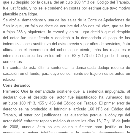
que su despido por la causal del artículo 160 Nº 3 del Código del Trabajo,
fue justificado, y no se le condenó en costas por estimar que tuvo motivo
plausible para litigar.
Se alzó el demandante y una de las salas de la Corte de Apelaciones de
San Miguel, en fallo de doce de octubre del año dos mil diez, que se lee
a fojas 233 y siguientes, lo revocó y en su lugar decidió que el despido
del actor fue injustificado y condenó a la demandada al pago de las
indemnizaciones sustitutiva del aviso previo y por años de servicios, ésta
última con el incremento del ochenta por ciento; más los reajustes e
intereses establecidos en los artículos 63 y 173 del Código del Trabajo,
con costas.
En contra de esta última sentencia, la demandada dedujo recurso de
casación en el fondo, para cuyo conocimiento se trajeron estos autos en
relación.
Considerando:
Primero:
Que la demandada sostiene que la sentencia impugnada, al
declarar que el despido del actor fue injustificado ha vulnerado los
artículos 160 Nº 3, 455 y 456 del Código del Trabajo. El primer error de
derecho se ha producido al infringir el artículo 160 Nº3 del Código del
Trabajo, al tener por justificadas las ausencias porque la cónyuge del
actor debió enfrentar reposo médico durante los días 16,17 y 18 de junio
de 2008, aunque ésta no era causa suficiente para justific ar las
ausencias y avisar telefónicamente a la portería, desconociendo la