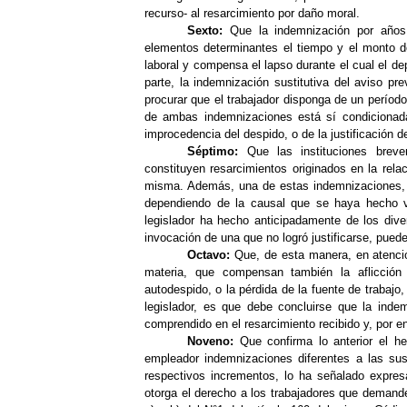
recurso- al resarcimiento por daño moral.
Sexto:
Que la indemnización por años
elementos determinantes el tiempo y el monto de
laboral y compensa el lapso durante el cual el de
parte, la indemnización sustitutiva del aviso pre
procurar que el trabajador disponga de un períod
de ambas indemnizaciones está sí condicionada a
improcedencia del
despido,
o de la justificación d
Séptimo:
Que las instituciones breve
constituyen resarcimientos originados en la rela
misma. Además, una de estas indemnizaciones, s
dependiendo de la causal que se haya hecho val
legislador ha hecho anticipadamente de los dive
invocación de una que no logró justificarse, puede 
Octavo:
Que, de esta manera, en atenció
materia, que compensan también la aflicción
autodespido, o la pérdida de la fuente de trabajo
legislador, es que debe concluirse que la inde
comprendido en el resarcimiento recibido y, por e
Noveno:
Que confirma lo anterior el he
empleador indemnizaciones diferentes a las sus
respectivos incrementos, lo ha señalado expres
otorga el derecho a los trabajadores que deman