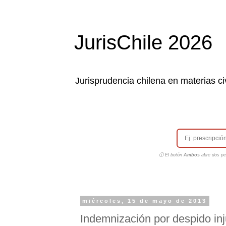
JurisChile 2026
Jurisprudencia chilena en materias civ
ⓘ El botón
Ambos
abre dos pes
miércoles, 15 de mayo de 2013
Indemnización por despido inj