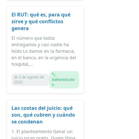
El RUT: qué es, para qué
sirve y qué conflictos
genera
El número que todos
entregamos y casi nadie ha
leído Lo damos en la farmacia,
en el banco, en la urgencia del
hospital,...
🏷️
📅 5 de agosto de
Administrativ
2026
o
Las costas del juicio: qué
son, qué cubren y cuándo
se condenan
1. El planteamiento Ganar un
juicio no es gratis. Quien litiga