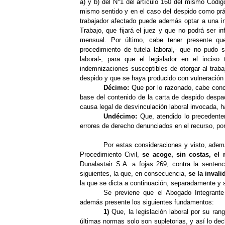
a) y b) del N°1 del artículo 160 del mismo Códig
mismo sentido y en el caso del
despido
como prác
trabajador afectado puede además optar a una ind
Trabajo, que fijará el juez y que no podrá ser i
mensual. Por último, cabe tener presente qu
procedimiento de tutela laboral,- que no pudo s
laboral-, para que el legislador en el inciso 
indemnizaciones susceptibles de otorgar al trab
despido
y que se haya producido con vulneración
Décimo:
Que por lo razonado, cabe conclui
base del contenido de la carta de despido desp
causa legal de desvinculación laboral invocada, ha
Undécimo:
Que, atendido lo precedentem
errores de derecho denunciados en el recurso, por
Por estas consideraciones y visto, ademá
Procedimiento Civil,
se acoge, sin costas, el
Dunalastair S.A. a
fojas 269, contra la senten
siguientes, la que, en consecuencia,
se la invali
la que se dicta a continuación, separadamente y s
Se previene que el Abogado Integrante
además presente los siguientes fundamentos:
1)
Que, la legislación laboral por su ran
últimas normas solo son supletorias, y así lo decl