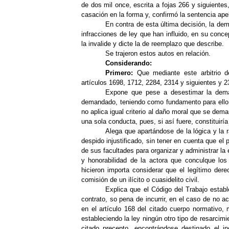
de dos mil once, escrita a fojas 266 y siguiente
casación en la forma y, confirmó la sentencia ape
En contra de esta última decisión, la de
infracciones de ley que han influido, en su concep
la invalide y dicte
la de reemplazo que describe.
Se trajeron estos autos en relación.
Considerando:
Primero:
Que mediante este arbitrio de
artículos 1698, 1712, 2284, 2314 y siguientes y 2
Expone que pese a desestimar la dema
demandado, teniendo como fundamento para ello l
no aplica igual criterio al daño moral que se dem
una sola conducta, pues, si así fuere, constituirí
Alega que apartándose de la lógica y la 
despido injustificado, sin tener en cuenta que el
de sus facultades para organizar y administrar la
y honorabilidad de la actora que conculque los
hicieron importa considerar que el legítimo dere
comisión de un ilícito o cuasidelito civil.
Explica que el Código del Trabajo estab
contrato, so pena de incurrir, en el caso de no 
en el artículo 168 del citado cuerpo normativo
estableciendo la ley ningún otro tipo de resarcimi
citado precepto, encontrándose destinado el 