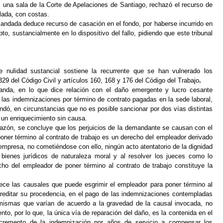
s, una sala de la Corte de Apelaciones de Santiago, rechazó el recurso de
lada, con costas.
mandada deduce recurso de casación en el fondo, por haberse incurrido en
to, sustancialmente en lo dispositivo del fallo, pidiendo que este tribunal
 nulidad sustancial sostiene la recurrente que se han vulnerado los
329 del Código Civil y artículos 160, 168 y 176 del Código del Trabajo
.
nda, en lo que dice relación con el daño emergente y lucro cesante
as indemnizaciones por término de contrato pagadas en la sede laboral,
andó, en circunstancias que no es posible sancionar por dos vías distintas
a un enriquecimiento sin causa.
razón, se concluye que los perjuicios de la demandante se causan con el
 poner término al contrato de trabajo es un derecho del empleador derivado
 empresa, no cometiéndose con ello, ningún acto atentatorio de la dignidad
 bienes jurídicos de naturaleza moral y al resolver los jueces como lo
cho del empleador de poner término al contrato de trabajo constituye la
lece las causales que puede esgrimir el empleador para poner término al
acreditar su procedencia, en el pago de las indemnizaciones contempladas
, mismas que varían de acuerdo a la gravedad de la causal invocada, no
ento, por lo que, la única vía de reparación del daño, es la contenida en el
incremento de la indemnización por años de servicio a compensar los