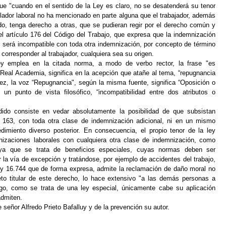
ue "cuando en el sentido de la Ley es claro, no se desatenderá su tenor
slador laboral no ha mencionado en parte alguna que el trabajador, además
o, tenga derecho a otras, que se pudieran regir por el derecho común y
el artículo 176 del Código del Trabajo, que expresa que la indemnización
 será incompatible con toda otra indemnización, por concepto de término
 corresponder al trabajador, cualquiera sea su origen.
y emplea en la citada norma, a modo de verbo rector, la frase "es
 Real Academia, significa en la acepción que atañe al tema, “repugnancia
ez, la voz “Repugnancia", según la misma fuente, significa “Oposición o
un punto de vista filosófico, “incompatibilidad entre dos atributos o
dido consiste en vedar absolutamente la posibilidad de que subsistan
 163, con toda otra clase de indemnización adicional, ni en un mismo
dimiento diverso posterior. En consecuencia, el propio tenor de la ley
mnizaciones laborales con cualquiera otra clase de indemnización, como
 ya que se trata de beneficios especiales, cuyas normas deben ser
r la vía de excepción y tratándose, por ejemplo de accidentes del trabajo,
 ley 16.744 que de forma expresa, admite la reclamación de daño moral no
eto titular de este derecho, lo hace extensivo "a las demás personas a
go, como se trata de una ley especial, únicamente cabe su aplicación
admiten.
señor Alfredo Prieto Bafalluy y de la prevención su autor.