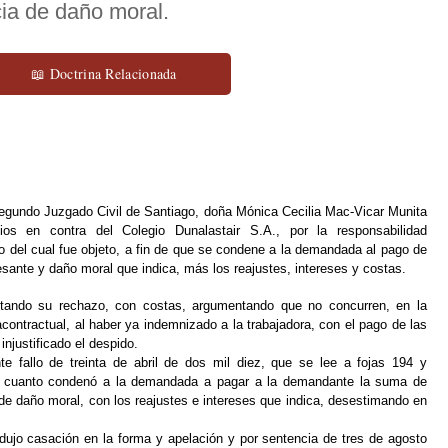
ia de daño moral.
📖 Doctrina Relacionada
Segundo Juzgado Civil de Santiago, doña Mónica Cecilia Mac-Vicar Munita
os en contra del Colegio Dunalastair S.A., por la responsabilidad
do del cual fue objeto, a fin de que se condene a la demandada al pago de
sante y daño moral que indica, más los reajustes, intereses y costas.
citando su rechazo, con costas, argumentando que no concurren, en la
acontractual, al haber ya indemnizado a la trabajadora, con el pago de las
njustificado el despido.
nte fallo de treinta de abril de dos mil diez, que se lee a fojas 194 y
 en cuanto condenó a la demandada a pagar a la demandante la suma de
de daño moral, con los reajustes e intereses que indica, desestimando en
ujo casación en la forma y apelación y por sentencia de tres de agosto