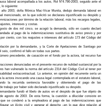
ausa laboral acompañada a los autos, Rol N°4.790-2003, seguido ante el
 lo siguiente:
l año 2003, doña Mónica Mac-Vicar Munita, dedujo demanda laboral en
nal mencionado, en la que solicitó se declarara injustificado su despido y
nizaciones por término de la relación laboral, más los recargos legales,
justes, intereses y costas.
gosto de dos mil cinco, se acogió la demanda, sólo en cuanto declaró
andada al pago de la indemnizaciones sustitutiva de aviso previo y por
r ciento, con los reajustes e intereses del artículo 173 del Código del
pelación por la demandante, y la Corte de Apelaciones de Santiago por
 seis, confirmó el fallo en todas sus partes.
número precedente, de casación en el fondo por la actora, tal recurso fue
racciones denunciadas en el presente recurso de nulidad sustancial por la
 han vulnerado la norma del artículo 2314 del Código Civil al tener por
abilidad extracontractual. Lo anterior, en opinión del recurrente sería un
 a la actora invocando una causa legal contemplada en el estatuto laboral,
ndo la recurrida sentencia favorable y obteniendo el pago de las
e trabajo por haber sido declarado injustificado su despido.
mandante fundó el libelo de autos en el despido de que fue objeto de
e agosto de 2003. De esta forma, la cuestión a dilucidar consiste en
l que se condenó a la empleadora al pago de las indemnizaciones que
urar un ilícito civil y generar el derecho –en lo que dice relación al