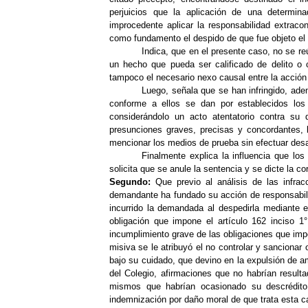
perjuicios que la aplicación de una determina
improcedente aplicar la responsabilidad extraco
como fundamento el despido de que fue objeto el 
Indica, que en el presente caso, no se re
un hecho que pueda ser calificado de delito o c
tampoco el necesario nexo causal entre la acción 
Luego, señala que se han infringido, ade
conforme a ellos se dan por establecidos los 
considerándolo un acto atentatorio contra su 
presunciones graves, precisas y concordantes, 
mencionar los medios de prueba sin efectuar desar
Finalmente explica la influencia que los
solicita que se anule la sentencia y se dicte la
Segundo:
Que previo al análisis de las infracc
demandante ha fundado su acción de responsabilid
incurrido la demandada al despedirla mediante e
obligación que impone el artículo 162 inciso 1
incumplimiento grave de las obligaciones que impon
misiva se le atribuyó el
no controlar y sancionar 
bajo su cuidado, que devino en la expulsión de 
del Colegio
, afirmaciones que no habrían resulta
mismos que habrían ocasionado su descrédito
indemnización por daño moral de que trata esta c