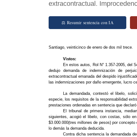
extracontractual. Improcedenc
⚖ Resumir sentencia con IA
Santiago, veinticinco de enero de dos mil trece.
V
istos:
En estos autos, Rol N° 1.357-2005, del 
dedujo demanda de indemnización de perjuici
extracontractual emanada del despido injustifica
las indemnizaciones por daño emergente, lucro ce
La demandada, contestó el libelo, soli
especie, los requisitos de la responsabilidad extr
prestaciones ordenadas en sentencia que declaró i
El tribunal de primera instancia, media
siguientes, acogió el libelo, con costas, sólo
$3.000.000(tres millones de pesos) por concepto 
lo demás la demanda deducida.
Contra dicha sentencia la demandada ded