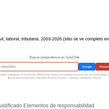
il, laboral, tributaria. 2003-2026 (sitio se ve completo e
Buscar jurisprudencia en JurisChile
Google
Perplex
tañas simultáneas. Si no funciona, debe permitir ventanas emergentes para este sitio: en Chrome/Edge, ha
🔒 en la barra de dirección y seleccione
Permisos del sitio → Ventanas emergentes: Permitir
.
ustificado Elementos de responsabilidad