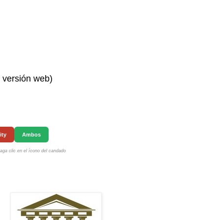
n versión web)
ity
Ambos
ga clic en el ícono del candado