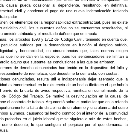
da causal pueda ocasionar al dependiente, resultando, en definitiva,
ntractual civil y condenar al pago de una nueva indemnización teniendo
trabajador.
únen los elementos de la responsabilidad extracontractual, pues no existe
uasidelito civil, los supuestos daños no se encuentran acreditados, ni
u omisión atribuida y el resultado dañoso que se imputa.
más, los artículos 1698 y 1712 del Código Civil , teniendo en cuenta que,
perjuicios sufridos por la demandante en función al despido sufrido,
dignidad y honorabilidad, en circunstancias que, tales normas exigen
las que no se dan en la especie, pues los sentenciadores se limitan a
rollo alguno que sustente las conclusiones a las que se arribaron.
 errores de derecho denunciados han tenido en lo dispositivo del fallo y
 correspondiente de reemplazo, que desestime la demanda, con costas.
iones denunciadas, resulta útil e indispensable dejar asentado que la
ad extracontractual en la existencia de un hecho ilícito en el que habría
l envío de la carta de aviso respectiva, remitida en cumplimiento de la
° del Código del Trabajo. Se motivó la desvinculación en la causal de
e el contrato de trabajo. Argumentó sobre el particular que en la referida
oportunamente la falta de disciplina de un alumno y una alumna del curso
ambos alumnos, causando tal hecho conmoción al interior de la comunidad
do probadas en el juicio laboral que se siguiera a raíz de estos hechos,
 como docente, lo que configura el perjuicio por el que demanda la
ausa.