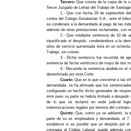
Tercero:
Que consta de la copia de la c
Tercer Juzgado de Letras del Trabajo de Santiago,
1.- Que con fecha 29 de septiembre de
contra del Colegio Dunalastair S.A., ante el tribu
se condenara a la demandada al pago de las indem
además de otras prestaciones reclamadas, con rea
2.- Que mediante sentencia de 10 de a
injustificado el despido, condenándose a la dem
años de servicio aumentada ésta en un ochenta po
Trabajo, sin costas.
3.- Dicha sentencia fue recurrida de a
sentencia de fecha veinticinco de mayo de dos mil
4.- Recurrida la sentencia aludida en el 
desestimado por esta Corte.
Cuarto:
Que en lo que concierne a las inf
demandada, se ha afirmado que los sentenciadores
configurado un hecho ilícito generador de respons
error pues su parte se habría limitado a despedir
de lo que se reclamó en sede judicial logra
indemnizaciones legales por término del contrato d
Quinto:
Que, como ya se adelantó, la de
parte de su ex empleadora y demandada, el 7 d
establecer si es posible que un despido por e
consagra el Código Laboral, puede además config