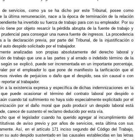
 de servicios, como ya se ha dicho por este Tribunal, posee como
 la última remuneración, nace a la época de terminación de la relación
pendiente ha invertido su fuerza de trabajo para con su empleador. Por su
vio tiene por objeto resarcir la pérdida abrupta de la fuente de trabajo y
o prudencial para conseguir una nueva fuente de ingresos. La procedencia
 la declaración previa, por parte del Tribunal, de la injustificación o
el auto
despido
solicitado por el trabajador.
mente analizadas son propias absolutamente del derecho laboral y
ción de trabajo que une a las partes y al errado o indebido término de la
egún se explicó, puede ser incrementada en un importante porcentaje,
er por el empleador lo que pone de manifiesto la tarificación que el
rsos niveles de perjuicios o daño que el despido, sea sin causal o con
reportar al trabajador.
n a la existencia expresa y específica de dichas indemnizaciones en la
 que puede ocasionar el término del contrato laboral por despido o
, aún cuando tal sufrimiento no haya sido especialmente explicitado por el
mnización por el
daño moral
que pudo producir un
despido
laboral está
nde, carece de sustento el reclamo deducido por esta vía.
cho que el legislador cuando ha querido agregar al incumplimiento del
titutivas de aviso previo y por años de servicios, esta última con sus
amente. Así, en el artículo 171 inciso segundo del Código del Trabajo,
den su auto
despido
sustentado en las causales establecidas en las letras