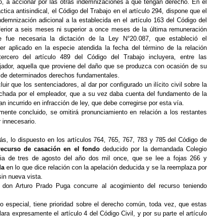
o, a accionar por las otras indemnizaciones a que tengan derecho. En el
tica antisindical, el Código del Trabajo en el artículo 294, dispone que el
emnización adicional a la establecida en el artículo 163 del Código del
nferior a seis meses ni superior a once meses de la última remuneración
e fue necesaria la dictación de la Ley N°20.087, que estableció el
er aplicado en la especie atendida la fecha del término de la relación
tercero del artículo 489 del Código del Trabajo incluyera, entre las
ajador, aquella que proviene del daño que se produzca con ocasión de su
 de determinados derechos fundamentales.
r que los sentenciadores, al dar por configurado un ilícito civil sobre la
achada por el empleador, que a su vez daba cuenta del fundamento de la
n incurrido en infracción de ley, que debe corregirse por esta vía.
ente concluido, se omitirá pronunciamiento en relación a los restantes
 innecesario.
s, lo dispuesto en los artículos 764, 765, 767, 783 y 785 del Código de
 recurso de casación en el fondo
deducido por la demandada Colegio
cia de tres de agosto del año dos mil once, que se lee a fojas 266 y
da
en lo que dice relación con la apelación deducida y se la reemplaza por
in nueva vista.
 don Arturo Prado Puga concurre al acogimiento del recurso teniendo
go especial, tiene prioridad sobre el derecho común, toda vez, que estas
ara expresamente el artículo 4 del Código Civil, y por su parte el artículo