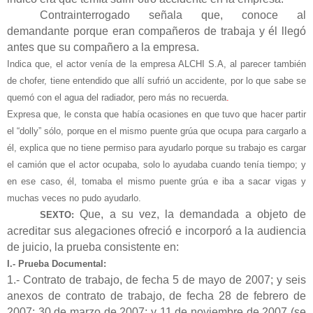
Contrainterrogado señala que, conoce al
demandante porque eran compañeros de trabaja y él llegó
antes que su compañero a la empresa.
Indica que, el actor venía de la empresa ALCHI S.A, al parecer también
de chofer, tiene entendido que allí sufrió un accidente, por lo que sabe se
quemó con el agua del radiador, pero más no recuerda
.
Expresa que, le consta que había ocasiones en que tuvo que hacer partir
el “dolly” sólo, porque en el mismo puente grúa que ocupa para cargarlo a
él, explica que no tiene permiso para ayudarlo porque su trabajo es cargar
el camión que el actor ocupaba, solo lo ayudaba cuando tenía tiempo; y
en ese caso, él, tomaba el mismo puente grúa e iba a sacar vigas y
muchas veces no pudo ayudarlo.
Que, a su vez, la demandada a objeto de
SEXTO:
acreditar sus alegaciones ofreció e incorporó a la audiencia
de juicio, la prueba consistente en:
I.- Prueba Documental:
1.- Contrato de trabajo, de fecha 5 de mayo de 2007; y seis
anexos de contrato de trabajo, de fecha 28 de febrero de
2007; 30 de marzo de 2007; y 11 de noviembre de 2007 (se