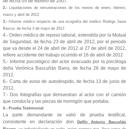
de fecha 05 de febrero de 2007.
2.-
Liquidaciones de remuneraciones de los meses de enero, febrero,
marzo y abril de 2012.
3.-
Informe médico respecto de una ecografía del médico Rodrigo Jaure
Bascur, de fecha 3 de mayo de 2012.
4.- Orden médica de reposo laboral, extendida por la Mutual
de Seguridad, de fecha 23 de abril de 2012, por el periodo
que va desde el 24 de abril de 2012 al 27 de abril de 2012,
refiere accidente del trabajo ocurrido el 16 de abril de 2012
5.- Informe psicológico del actor evacuado por la psicóloga
doña Verónica Bascuñán Barra, de fecha 28 de mayo de
2012.
6.- Carta de aviso de autodespido, de fecha 13 de junio de
2012.
7.- Dos fotografías que demuestran al actor con el camión
que conducía y las piezas de hormigón que portaba.
II.- Prueba Testimonial:
La parte demandante se valió de prueba testifical,
consistente en declaración don
Delfín Antonio Bascuñán
Pizarro
, ya individualizado en audio, quien expresa que,
lleva cerca de