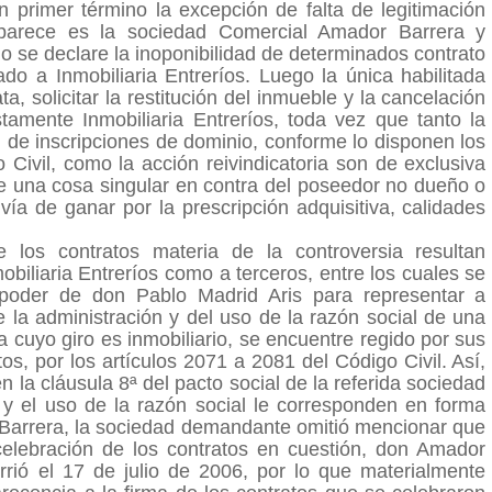
n primer término la excepción de falta de legitimación
mparece es la sociedad Comercial Amador Barrera y
do se declare la inoponibilidad de determinados contrato
o a Inmobiliaria Entreríos. Luego la única habilitada
a, solicitar la restitución del inmueble y la cancelación
tamente Inmobiliaria Entreríos, toda vez que tanto la
ón de inscripciones de dominio, conforme lo disponen los
 Civil, como la acción reivindicatoria son de exclusiva
de una cosa singular en contra del poseedor no dueño o
ía de ganar por la prescripción adquisitiva, calidades
.
 los contratos materia de la controversia resultan
obiliaria Entreríos como a terceros, entre los cuales se
l poder de don Pablo Madrid Aris para representar a
de la administración y del uso de la razón social de una
a cuyo giro es inmobiliario, se encuentre regido por sus
tos, por los artículos 2071 a 2081 del Código Civil. Así,
en la cláusula 8ª del pacto social de la referida sociedad
 y el uso de la razón social le corresponden en forma
r Barrera, la sociedad demandante omitió mencionar que
 celebración de los contratos en cuestión, don Amador
urrió el 17 de julio de 2006, por lo que materialmente