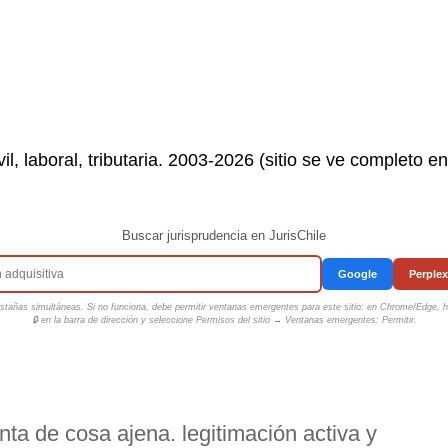
il, laboral, tributaria. 2003-2026 (sitio se ve completo e
Buscar jurisprudencia en JurisChile
Google
Perplex
tañas simultáneas. Si no funciona, debe permitir ventanas emergentes para este sitio: en Chrome/Edge, ha
🔒 en la barra de dirección y seleccione
Permisos del sitio → Ventanas emergentes: Permitir
.
enta de cosa ajena. legitimación activa y