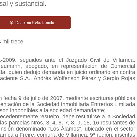
al y sustancial.
📖 Doctrina Relacionada
 mil trece.
-2009, seguidos ante el Juzgado Civil de Villarrica,
Neumann, abogado, en representación de Comercial
a, quien dedujo demanda en juicio ordinario en contra
 Naciente S.A., Andrés Wolfenson Pérez y Sergio Rojas
 fecha 9 de julio de 2007, mediante escrituras públicas
entación de la Sociedad Inmobiliaria Entreríos Limitada
son inoponibles a la sociedad demandante;
cedentemente resuelto, debe restituirse a la Sociedad
las parcelas Nros. 3, 4, 6, 7, 8, 9, 15, 16 resultantes de
tensión denominado "Los Álamos", ubicado en el sector
rica a Freire, comuna de Villarrica, 9ª región, inscritas