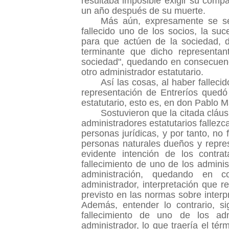
resultaba imposible exigir su compa
un año después de su muerte.
Más aún, expresamente se señ
fallecido uno de los socios, la s
para que actúen de la sociedad, 
terminante que dicho representan
sociedad", quedando en consecuenci
otro administrador estatutario.
Así las cosas, al haber falleci
representación de Entreríos quedó
estatutario, esto es, en don Pablo M
Sostuvieron que la citada cláus
administradores estatutarios fallez
personas jurídicas, y por tanto, no 
personas naturales dueños y repre
evidente intención de los contra
fallecimiento de uno de los adminis
administración, quedando en c
administrador, interpretación que r
previsto en las normas sobre interp
Además, entender lo contrario, si
fallecimiento de uno de los adm
administrador, lo que traería el té