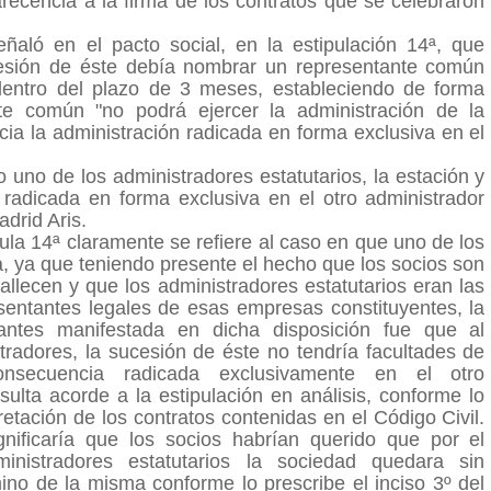
recencia a la firma de los contratos que se celebraron
aló en el pacto social, en la estipulación 14ª, que
ucesión de éste debía nombrar un representante común
dentro del plazo de 3 meses, estableciendo de forma
te común "no podrá ejercer la administración de la
a la administración radicada en forma exclusiva en el
do uno de los administradores estatutarios, la estación y
 radicada en forma exclusiva en el otro administrador
adrid Aris.
ula 14ª claramente se refiere al caso en que uno de los
ca, ya que teniendo presente el hecho que los socios son
fallecen y que los administradores estatutarios eran las
sentantes legales de esas empresas constituyentes, la
tantes manifestada en dicha disposición fue que al
tradores, la sucesión de éste no tendría facultades de
onsecuencia radicada exclusivamente en el otro
esulta acorde a la estipulación en análisis, conforme lo
retación de los contratos contenidas en el Código Civil.
gnificaría que los socios habrían querido que por el
inistradores estatutarios la sociedad quedara sin
rmino de la misma conforme lo prescribe el inciso 3º del