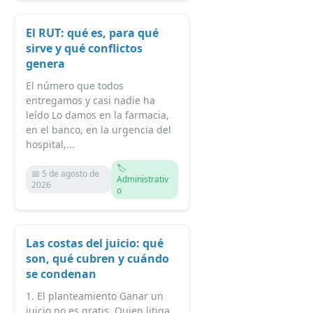
El RUT: qué es, para qué
sirve y qué conflictos
genera
El número que todos
entregamos y casi nadie ha
leído Lo damos en la farmacia,
en el banco, en la urgencia del
hospital,...
🏷️
📅 5 de agosto de
Administrativ
2026
o
Las costas del juicio: qué
son, qué cubren y cuándo
se condenan
1. El planteamiento Ganar un
juicio no es gratis. Quien litiga