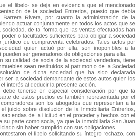
ue el libelo- se deja en evidencia que el mencionado
sentación de la sociedad Entrerios, puesto que debía
Barrera Rivera, por cuanto la administración de la
biendo actuar conjuntamente en todos los actos que se
a sociedad, de tal forma que las ventas efectuadas han
 poder o facultades suficientes para obligar a sociedad
o jurídico de compraventa celebrados. Tales actos por
sociedad quien actuó por ella, son inoponibles a la
i pueden ser generadores de obligaciones para ella.
 su calidad de socia de la sociedad vendedora, tiene
nmuebles sean restituidos al patrimonio de la Sociedad
disolución de dicha sociedad que ha sido declarada
 por ser la sociedad demandante de estos autos quien los
 el interés al deducir la presente acción.
e debe tenerse en especial consideración por que la
rte de estos predios es también representada por el
 compradores son los abogados que representan a la
l juicio sobre disolución de la Inmobiliaria Entreríos,
sabiendas de la ilicitud en el proceder y hechos con el
e su parte como socia, ya que la Inmobiliaria San Juan
eficiado sin haber cumplido con sus obligaciones.
ntestaron el libelo solicitando su íntegro rechazo, con