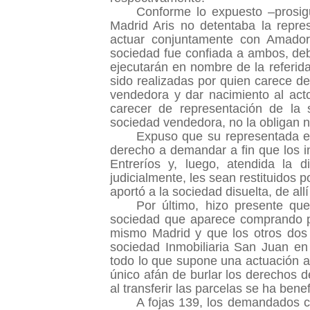
Conforme lo expuesto –prosig
Madrid Aris no detentaba la repre
actuar conjuntamente con Amador 
sociedad fue confiada a ambos, de
ejecutarán en nombre de la referid
sido realizadas por quien carece de
vendedora y dar nacimiento al act
carecer de representación de la 
sociedad vendedora, no la obligan n
Expuso que su representada en
derecho a demandar a fin que los i
Entreríos y, luego, atendida la 
judicialmente, les sean restituidos
aportó a la sociedad disuelta, de allí
Por último, hizo presente qu
sociedad que aparece comprando pa
mismo Madrid y que los otros dos
sociedad Inmobiliaria San Juan en e
todo lo que supone una actuación a 
único afán de burlar los derechos d
al transferir las parcelas se ha ben
A fojas 139, los demandados co