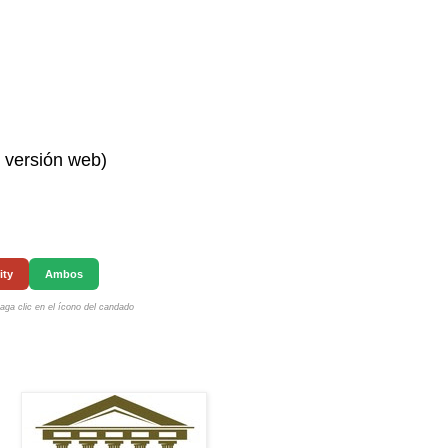
n versión web)
ity
Ambos
ga clic en el ícono del candado