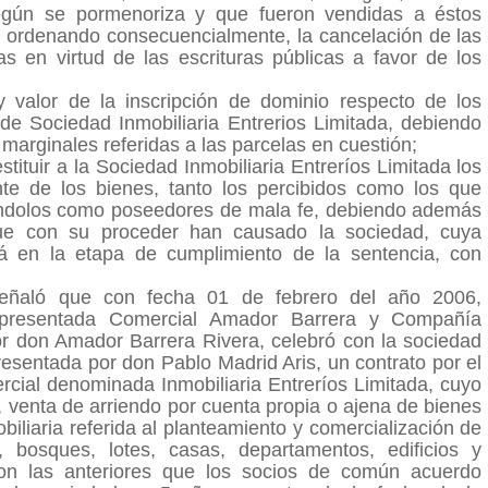
gún se pormenoriza y que fueron vendidas a éstos
s, ordenando consecuencialmente, la cancelación de las
as en virtud de las escrituras públicas a favor de los
y valor de la inscripción de dominio respecto de los
de Sociedad Inmobiliaria Entrerios Limitada, debiendo
marginales referidas a las parcelas en cuestión;
ituir a la Sociedad Inmobiliaria Entreríos Limitada los
ente de los bienes, tanto los percibidos como los que
rándolos como poseedores de mala fe, debiendo además
que con su proceder han causado la sociedad, cuya
á en la etapa de cumplimiento de la sentencia, con
eñaló que con fecha 01 de febrero del año 2006,
representada Comercial Amador Barrera y Compañía
or don Amador Barrera Rivera, celebró con la sociedad
resentada por don Pablo Madrid Aris, un contrato por el
rcial denominada Inmobiliaria Entreríos Limitada, cuyo
a, venta de arriendo por cuenta propia o ajena de bienes
obiliaria referida al planteamiento y comercialización de
s, bosques, lotes, casas, departamentos, edificios y
on las anteriores que los socios de común acuerdo