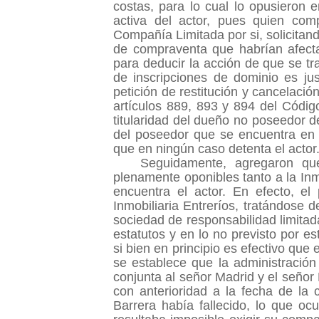
costas, para lo cual lo opusieron e
activa del actor, pues quien co
Compañía Limitada por si, solicitan
de compraventa que habrían afectad
para deducir la acción de que se trat
de inscripciones de dominio es jus
petición de restitución y cancelaci
artículos 889, 893 y 894 del Código
titularidad del dueño no poseedor 
del poseedor que se encuentra en v
que en ningún caso detenta el actor
Seguidamente, agregaron que
plenamente oponibles tanto a la Inm
encuentra el actor. En efecto, e
Inmobiliaria Entreríos, tratándose 
sociedad de responsabilidad limitad
estatutos y en lo no previsto por es
si bien en principio es efectivo que 
se establece que la administración
conjunta al señor Madrid y el seño
con anterioridad a la fecha de la
Barrera había fallecido, lo que oc