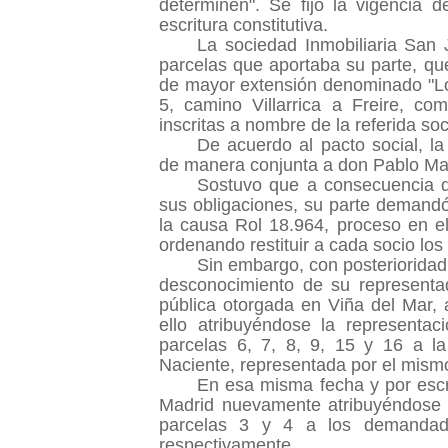
determinen". Se fijó la vigencia 
escritura constitutiva.
La sociedad Inmobiliaria San 
parcelas que aportaba su parte, que
de mayor extensión denominado "Lo
5, camino Villarrica a Freire, co
inscritas a nombre de la referida so
De acuerdo al pacto social, la
de manera conjunta a don Pablo Ma
Sostuvo que a consecuencia q
sus obligaciones, su parte demandó 
la causa Rol 18.964, proceso en el
ordenando restituir a cada socio los
Sin embargo, con posterioridad 
desconocimiento de su representad
pública otorgada en Viña del Mar,
ello atribuyéndose la representac
parcelas 6, 7, 8, 9, 15 y 16 a l
Naciente, representada por el mism
En esa misma fecha y por escri
Madrid nuevamente atribuyéndose l
parcelas 3 y 4 a los demandad
respectivamente.