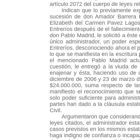
artículo 2072 del cuerpo de leyes re
Indican que lo previamente ex
sucesión de don Amador Barrera R
Elizabeth del Carmen Pavez Lagos,
Entreríos después de el fallecimie
don Pablo Madrid, le solicitó a ést
único administrador, un poder esp
Entreríos, desconociendo ahora el 
lo que se manifiesta en la escritur
el mencionado Pablo Madrid act
cuestión, le entregó a la viuda d
enajenar y ésta, haciendo uso de 
diciembre de 2006 y 23 de marzo d
$24.000.000, suma respecto de la
manifiesto el reconocimiento que 
solo poder suficiente para administr
partes han dado a la cláusula estat
Civil.
Argumentaron que considerando 
leyes citados, el administrador est
casos previstos en los mismos estat
haga indigno de confianza o incapaz