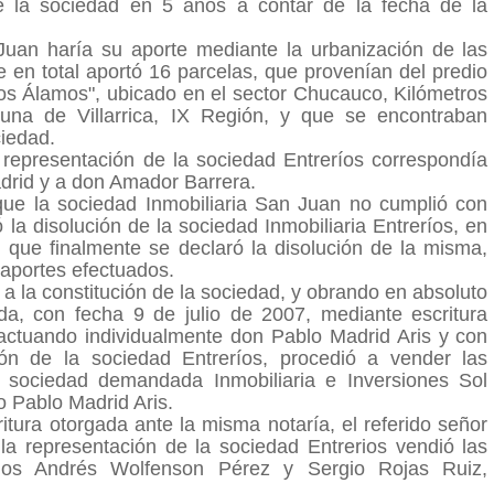
de la sociedad en 5 años a contar de la fecha de la
Juan haría su aporte mediante la urbanización de las
 en total aportó 16 parcelas, que provenían del predio
s Álamos", ubicado en el sector Chucauco, Kilómetros
muna de Villarrica, IX Región, y que se encontraban
ciedad.
 representación de la sociedad Entreríos correspondía
drid y a don Amador Barrera.
ue la sociedad Inmobiliaria San Juan no cumplió con
la disolución de la sociedad Inmobiliaria Entreríos, en
 que finalmente se declaró la disolución de la misma,
 aportes efectuados.
a la constitución de la sociedad, y obrando en absoluto
a, con fecha 9 de julio de 2007, mediante escritura
 actuando individualmente don Pablo Madrid Aris y con
ión de la sociedad Entreríos, procedió a vender las
a sociedad demandada Inmobiliaria e Inversiones Sol
o Pablo Madrid Aris.
tura otorgada ante la misma notaría, el referido señor
a representación de la sociedad Entrerios vendió las
os Andrés Wolfenson Pérez y Sergio Rojas Ruiz,