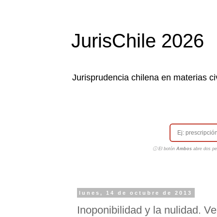
JurisChile 2026
Jurisprudencia chilena en materias civ
ⓘ El botón
Ambos
abre dos pes
lunes, 14 de octubre de 2013
Inoponibilidad y la nulidad. V