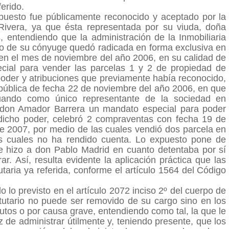
ferido.
puesto fue públicamente reconocido y aceptado por la
ivera, ya que ésta representada por su viuda, doña
 entendiendo que la administración de la Inmobiliaria
nto de su cónyuge quedó radicada en forma exclusiva en
e en el mes de noviembre del año 2006, en su calidad de
ecial para vender las parcelas 1 y 2 de propiedad de
poder y atribuciones que previamente había reconocido,
a pública de fecha 22 de noviembre del año 2006, en que
uando como único representante de la sociedad en
e don Amador Barrera un mandato especial para poder
dicho poder, celebró 2 compraventas con fecha 19 de
e 2007, por medio de las cuales vendió dos parcela en
s cuales no ha rendido cuenta. Lo expuesto pone de
se hizo a don Pablo Madrid en cuanto detentaba por sí
ar. Así, resulta evidente la aplicación práctica que las
utaria ya referida, conforme el artículo 1564 del Código
lo previsto en el artículo 2072 inciso 2º del cuerpo de
atutario no puede ser removido de su cargo sino en los
utos o por causa grave, entendiendo como tal, la que le
 de administrar útilmente y, teniendo presente, que los