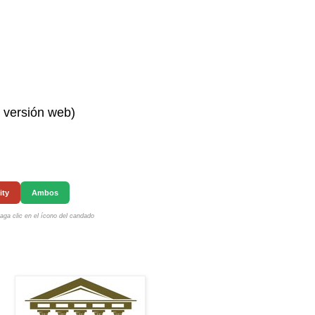
n versión web)
ity
Ambos
ga clic en el ícono del candado