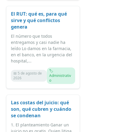
El RUT: qué es, para qué
sirve y qué conflictos
genera
El número que todos
entregamos y casi nadie ha
leído Lo damos en la farmacia,
en el banco, en la urgencia del
hospital,...
🏷️
📅 5 de agosto de
Administrativ
2026
o
Las costas del juicio: qué
son, qué cubren y cuándo
se condenan
1. El planteamiento Ganar un
juicio no es gratis. Quien litiga