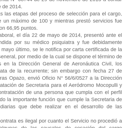
e de 2014.
as etapas del proceso de selección para el cargo,
de un máximo de 100 y mientras prestó servicios fue
 con 66,95 puntos.
aboral, el día 22 de mayo de 2014, presentó ante el
endida por su médico psiquiatra y fue debidamente
mayo último, se le notifica por carta certificada de la
eneral, por medio de la cual se dispone el término de
s en la Dirección General de Aeronáutica Civil, los
trata de la recurrente; sin embargo con fecha 27 de
s Opazo, envió Oficio N° 56/6/0527 a la Dirección
tratación de Secretaria para el Aeródromo Mocopulli y
 contratación de una persona que cumpla con el perfil
do la importante función que cumple la Secretaria de
diarias que debe realizar en el desarrollo de las
ontrata es ilegal por cuanto el Servicio no procedió a
 algunas de las causales de cesación del cargo