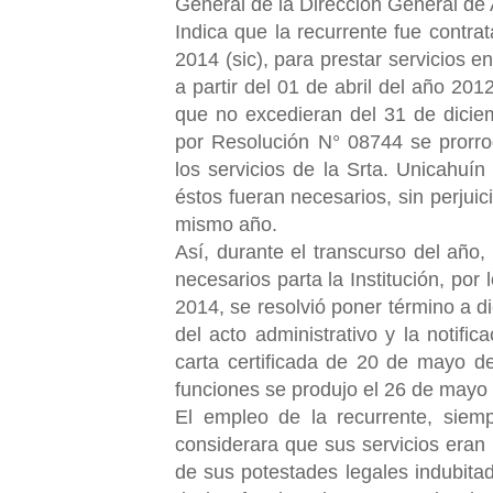
General de la Dirección General de 
Indica que la recurrente fue cont
2014 (sic), para prestar servicios 
a partir del 01 de abril del año 20
que no excedieran del 31 de dici
por Resolución N° 08744 se prorro
los servicios de la Srta. Unicahuí
éstos fueran necesarios, sin perjui
mismo año.
Así, durante el transcurso del año,
necesarios parta la Institución, po
2014, se resolvió poner término a dic
del acto administrativo y la notifi
carta certificada de 20 de mayo d
funciones se produjo el 26 de mayo
El empleo de la recurrente, siemp
considerara que sus servicios eran n
de sus potestades legales indubitad