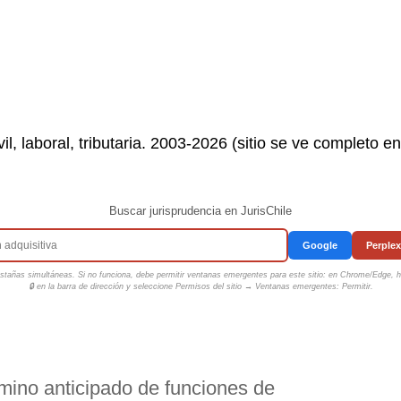
il, laboral, tributaria. 2003-2026 (sitio se ve completo e
Buscar jurisprudencia en JurisChile
Google
Perplex
tañas simultáneas. Si no funciona, debe permitir ventanas emergentes para este sitio: en Chrome/Edge, ha
🔒 en la barra de dirección y seleccione
Permisos del sitio → Ventanas emergentes: Permitir
.
mino anticipado de funciones de