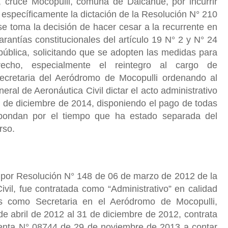
 cruce Mocopulli, comuna de Dalcahue, por incurrir
, específicamente la dictación de la Resolución N° 210
 se toma la decisión de hacer cesar a la recurrente en
arantías constitucionales del artículo 19 N° 2 y N° 24
epública, solicitando que se adopten las medidas para
recho, especialmente el reintegro al cargo de
Secretaria del Aeródromo de Mocopulli ordenando al
eral de Aeronáutica Civil dictar el acto administrativo
1 de diciembre de 2014, disponiendo el pago de todas
spondan por el tiempo que ha estado separada del
rso.
e por Resolución N° 148 de 06 de marzo de 2012 de la
vil, fue contratada como “Administrativo” en calidad
ios como Secretaria en el Aeródromo de Mocopulli,
e abril de 2012 al 31 de diciembre de 2012, contrata
enta N° 08744 de 29 de noviembre de 2013 a contar