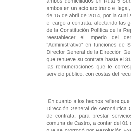
ambos domiciliados en Ruta 5 Sur,
ambos en un acto arbitrario e ilegal
de 15 de abril de 2014, por la cual
el cargo a contrata, afectando las g
de la Constitución Política de la R
reestablecer el imperio del de
“Administrativo” en funciones de 
Director General de la Dirección Gen
que renueve su contrata hasta el 3
las remuneraciones que le corre
servicio público, con costas del recu
En cuanto a los hechos refiere qu
Dirección General de Aeronáutica Ci
de contrata, para prestar servic
comuna de Castro, a contar del 01 d
que se prorrogó por Resolución Ex