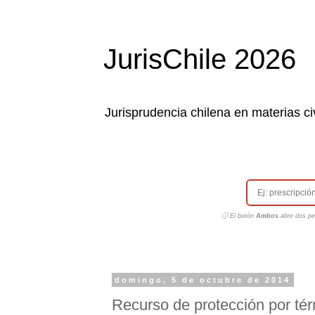
JurisChile 2026
Jurisprudencia chilena en materias civ
ⓘ El botón
Ambos
abre dos pes
domingo, 5 de octubre de 2014
Recurso de protección por tér