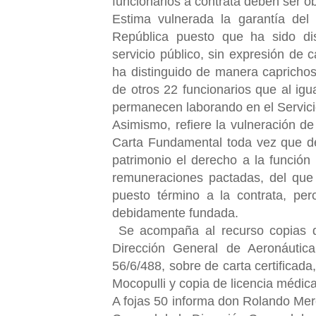
funcionarios a contrata deben ser ob
Estima vulnerada la garantía del 
República puesto que ha sido dis
servicio público, sin expresión de 
ha distinguido de manera caprichos
de otros 22 funcionarios que al ig
permanecen laborando en el Servici
Asimismo, refiere la vulneración de
Carta Fundamental toda vez que d
patrimonio el derecho a la función
remuneraciones pactadas, del que 
puesto
término a la contrata, pe
debidamente fundada.
Se acompaña al recurso copias d
Dirección General de Aeronáutica 
56/6/488, sobre de carta certificad
Mocopulli y copia de licencia médica
A fojas 50 informa don Rolando Mer