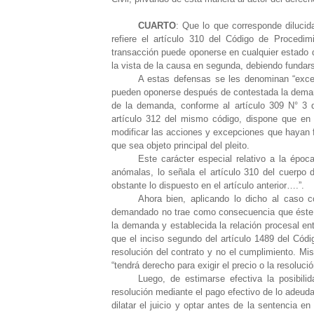
CUARTO
: Que lo que corresponde dilucid
refiere el artículo 310 del Código de Procedim
transacción puede oponerse en cualquier estado d
la vista de la causa en segunda, debiendo fundar
A estas defensas se les denominan “excep
pueden oponerse después de contestada la demand
de la demanda, conforme al artículo 309 N° 3 d
artículo 312 del mismo código, dispone que en l
modificar las acciones y excepciones que hayan f
que sea objeto principal del pleito.
Este carácter especial relativo a la épo
anómalas, lo señala el artículo 310 del cuerpo d
obstante lo dispuesto en el artículo anterior….”.
Ahora bien, aplicando lo dicho al caso c
demandado no trae como consecuencia que éste 
la demanda y establecida la relación procesal ent
que el inciso segundo del artículo 1489 del Código
resolución del contrato y no el cumplimiento. Mi
“tendrá derecho para exigir el precio o la resoluci
Luego, de estimarse efectiva la posibil
resolución mediante el pago efectivo de lo adeudad
dilatar el juicio y optar antes de la sentencia 