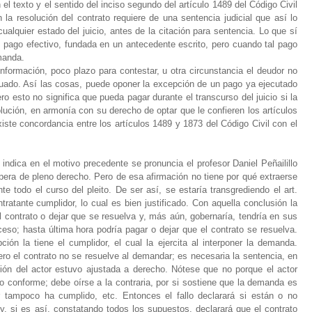
 el texto y el sentido del inciso segundo del artículo 1489 del Código Civil
 la resolución del contrato requiere de una sentencia judicial que así lo
ualquier estado del juicio, antes de la citación para sentencia. Lo que sí
 pago efectivo, fundada en un antecedente escrito, pero cuando tal pago
manda.
nformación, poco plazo para contestar, u otra circunstancia el deudor no
uado. Así las cosas, puede oponer la excepción de un pago ya ejecutado
o esto no significa que pueda pagar durante el transcurso del juicio si la
lución, en armonía con su derecho de optar que le confieren los artículos
iste concordancia entre los artículos 1489 y 1873 del Código Civil con el
indica en el motivo precedente se pronuncia el profesor Daniel Peñailillo
era de pleno derecho. Pero de esa afirmación no tiene por qué extraerse
 todo el curso del pleito. De ser así, se estaría transgrediendo el art.
tratante cumplidor, lo cual es bien justificado. Con aquella conclusión la
el contrato o dejar que se resuelva y, más aún, gobernaría, tendría en sus
ceso; hasta última hora podría pagar o dejar que el contrato se resuelva.
ón la tiene el cumplidor, el cual la ejercita al interponer la demanda.
o el contrato no se resuelve al demandar; es necesaria la sentencia, en
ción del actor estuvo ajustada a derecho. Nótese que no porque el actor
o conforme; debe oírse a la contraria, por si sostiene que la demanda es
 tampoco ha cumplido, etc. Entonces el fallo declarará si están o no
 y, si es así, constatando todos los supuestos, declarará que el contrato