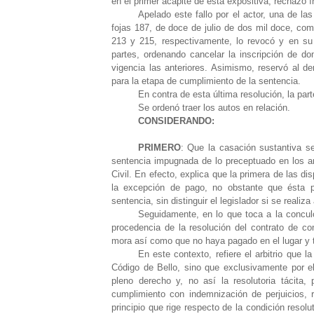
en el primer acápite de esta expositiva, rechazó
Apelado este fallo por el actor, una de la
fojas 187, de doce de julio de dos mil doce, com
213 y 215, respectivamente, lo revocó y en su 
partes, ordenando cancelar la inscripción de 
vigencia las anteriores. Asimismo, reservó al d
para la etapa de cumplimiento de la sentencia.
En contra de esta última resolución, la par
Se ordenó traer los autos en relación.
CONSIDERANDO:
PRIMERO
: Que la casación sustantiva se
sentencia impugnada de lo preceptuado en los ar
Civil. En efecto, explica que la primera de las di
la excepción de pago, no obstante que ésta p
sentencia, sin distinguir el legislador si se realiz
Seguidamente, en lo que toca a la conculc
procedencia de la resolución del contrato de co
mora así como que no haya pagado en el lugar y 
En este contexto, refiere el arbitrio que l
Código de Bello, sino que exclusivamente por el
pleno derecho y, no así la resolutoria tácita,
cumplimiento con indemnización de perjuicios, re
principio que rige respecto de la condición resolu