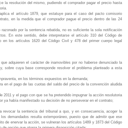
ce la resolución del mismo, pudiendo el comprador pagar el precio hasta
oria.
aplica el artículo 1879, que estatuye para el caso del pacto comisorio
ontrato, en la medida que el comprador pague el precio dentro de las 24
 razonado por la sentencia rebatida, no es suficiente la sola notificación
os. En este sentido, debe interpretarse el artículo 310 del Código de
o en los artículos 1620 del Código Civil y 478 del primer cuerpo legal
que adquieren el carácter de inamovibles por no haberse denunciado la
 y, sobre cuya base corresponde resolver el problema planteado a esta
ompraventa, en los términos expuestos en la demanda;
en el pago de las cuotas del saldo del precio de la convención aludida
e 2011 y el pago con que se ha pretendido impugnar la acción resolutoria
dor ya había manifestado su decisión de no perseverar en el contrato;
a revocar la sentencia del tribunal a quo, y en consecuencia, acoger la
r los demandados resulta extemporáneo, puesto que de admitir que ese
rito de enervar la acción, se vulneran los artículos 1489 y 1873 del Código
o de opción que otorga la primera disposición citada;