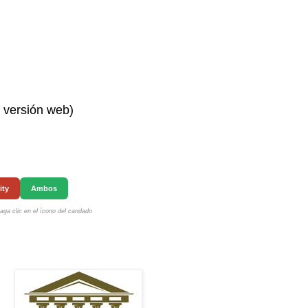
n versión web)
ity
Ambos
ga clic en el ícono del candado