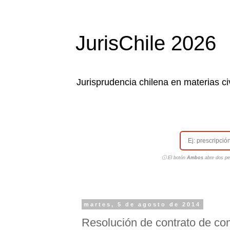
JurisChile 2026
Jurisprudencia chilena en materias civ
ⓘ El botón
Ambos
abre dos pes
martes, 5 de agosto de 2014
Resolución de contrato de c