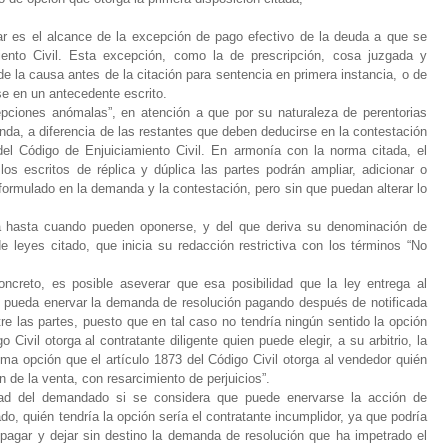
ar es el alcance de la excepción de pago efectivo de la deuda a que se
iento Civil. Esta excepción, como la de prescripción, cosa juzgada y
e la causa antes de la citación para sentencia en primera instancia, o de
se en un antecedente escrito.
ciones anómalas”, en atención a que por su naturaleza de perentorias
a, a diferencia de las restantes que deben deducirse en la contestación
el Código de Enjuiciamiento Civil. En armonía con la norma citada, el
os escritos de réplica y dúplica las partes podrán ampliar, adicionar o
ormulado en la demanda y la contestación, pero sin que puedan alterar lo
ca hasta cuando pueden oponerse, y del que deriva su denominación de
e leyes citado, que inicia su redacción restrictiva con los términos “No
oncreto, es posible aseverar que esa posibilidad que la ley entrega al
pueda enervar la demanda de resolución pagando después de notificada
re las partes, puesto que en tal caso no tendría ningún sentido la opción
 Civil otorga al contratante diligente quien puede elegir, a su arbitrio, la
sma opción que el artículo 1873 del Código Civil otorga al vendedor quién
ón de la venta, con resarcimiento de perjuicios”.
idad del demandado si se considera que puede enervarse la acción de
o, quién tendría la opción sería el contratante incumplidor, ya que podría
en pagar y dejar sin destino la demanda de resolución que ha impetrado el