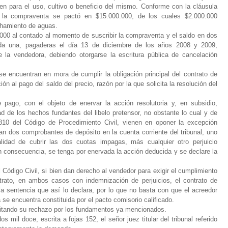
n para el uso, cultivo o beneficio del mismo. Conforme con la cláusula
de la compraventa se pactó en $15.000.000, de los cuales $2.000.000
chamiento de aguas.
.000 al contado al momento de suscribir la compraventa y el saldo en dos
da una, pagaderas el día 13 de diciembre de los años 2008 y 2009,
e la vendedora, debiendo otorgarse la escritura pública de cancelación
 encuentran en mora de cumplir la obligación principal del contrato de
 al pago del saldo del precio, razón por la que solicita la resolución del
ago, con el objeto de enervar la acción resolutoria y, en subsidio,
 de los hechos fundantes del libelo pretensor, no obstante lo cual y de
310 del Código de Procedimiento Civil, vienen en oponer la excepción
n dos comprobantes de depósito en la cuenta corriente del tribunal, uno
lidad de cubrir las dos cuotas impagas, más cualquier otro perjuicio
en consecuencia, se tenga por enervada la acción deducida y se declare la
 Código Civil, si bien dan derecho al vendedor para exigir el cumplimiento
ntrato, en ambos casos con indemnización de perjuicios, el contrato de
a sentencia que así lo declara, por lo que no basta con que el acreedor
a se encuentra constituida por el pacto comisorio calificado.
citando su rechazo por los fundamentos ya mencionados.
 mil doce, escrita a fojas 152, el señor juez titular del tribunal referido