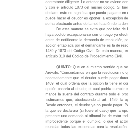
contratante diligente. Lo anterior no se aviene con
y con el artículo 1873 del mismo código. Si bien
declare, esto no significa que pueda pagarse en c
puede hacer el deudor es oponer la excepción de
se ha efectuado antes de la notificación de la de
De esta manera se evita que por falta de i
haya podido excepcionarse con un pago ya efect
antes de notificarse la demanda de resolución, per
acción entablada por el demandante es la de reso
1489 y 1873 del Código Civil. De esta manera, ex
artículo 310 del Código de Procedimiento Civil.
QUINTO
: Que en el mismo sentido que se 
Arévalo. “Concordamos en que la resolución no op
necesariamente que el deudor puede pagar durante
1489, el cual ordena que la opción la tiene el con
opción pasaría al deudor, el cual podría cumplir 
manos la suerte del contrato durante todo el pro
Estimamos que, obedeciendo al art. 1489, la opci
Desde entonces, el deudor ya no puede pagar. Per
la que se declarará (si fuere el caso) que la op
presente una demanda al tribunal ha de estar tod
improcedente porque él cumplió, o que el actor
reunidas todas las exigencias para la resolución