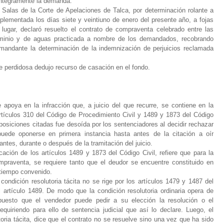
 íntegramente la demanda.
s Salas de la Corte de Apelaciones de Talca, por determinación rolante a
plementada los días siete y veintiuno de enero del presente año, a fojas
lugar, declaró resuelto el contrato de compraventa celebrado entre las
dominio y de aguas practicada a nombre de los demandados, recobrando
emandante la determinación de la indemnización de perjuicios reclamada
te perdidosa dedujo recurso de casación en el fondo.
 apoya en la infracción que, a juicio del que recurre, se contiene en la
tículos 310 del Código de Procedimiento Civil y 1489 y 1873 del Código
sposiciones citadas fue desoída por los sentenciadores al decidir rechazar
uede oponerse en primera instancia hasta antes de la citación a oír
a antes, durante o después de la tramitación del juicio.
ación de los artículos 1489 y 1873 del Código Civil, refiere que para la
mpraventa, se requiere tanto que el deudor se encuentre constituido en
tiempo convenido.
a condición resolutoria tácita no se rige por los artículos 1479 y 1487 del
 artículo 1489. De modo que la condición resolutoria ordinaria opera de
 puesto que el vendedor puede pedir a su elección la resolución o el
quiriendo para ello de sentencia judicial que así lo declare. Luego, el
toria tácita, dice que el contrato no se resuelve sino una vez que ha sido