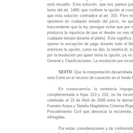
está resuelto. Esta solución, que nos parece jus
texto del art. 1489, que confiere la opción al cu
que esta solución contradice al art. 310. Pero 
oponerse en cualquier estado del juicio, no qu
trascendente que la ley persigue evitar que por
produzca la injusticia de que el deudor se vea 
cualquier tiempo durante el pleito). Esto signifi
oponer la excepción de pago durante todo el li
entonces la opción, como se dijo, la tendría él, l
por la resolución por quien tenía la opción, ya no
General y Clasificaciones. La resolución por incum
SEXTO
: Que la interpretación desarrolla
esta Corte en el recurso de casación en el fondo 
En consecuencia, la sentencia impugn
complementada a fojas 213 y 215, no ha incurri
celebrado el 15 de Abril de 2008 entre la dema
Fuentes Araya y Natalia Magdalena Cisterna Rojas,
Procedimiento Civil que denuncia la recurrente
infringidas.
Por estas consideraciones y de conformida