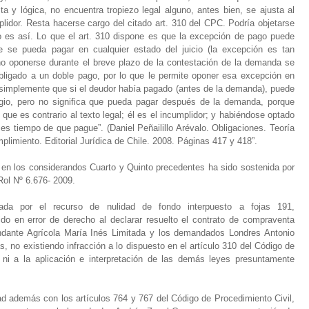
ta y lógica, no encuentra tropiezo legal alguno, antes bien, se ajusta al
mplidor. Resta hacerse cargo del citado art. 310 del CPC. Podría objetarse
no es así. Lo que el art. 310 dispone es que la excepción de pago puede
e se pueda pagar en cualquier estado del juicio (la excepción es tan
 no oponerse durante el breve plazo de la contestación de la demanda se
obligado a un doble pago, por lo que le permite oponer esa excepción en
ca simplemente que si el deudor había pagado (antes de la demanda), puede
tigio, pero no significa que pueda pagar después de la demanda, porque
o que es contrario al texto legal; él es el incumplidor; y habiéndose optado
 es tiempo de que pague”. (Daniel Peñailillo Arévalo. Obligaciones. Teoría
plimiento. Editorial Jurídica de Chile. 2008. Páginas 417 y 418”.
da en los considerandos Cuarto y Quinto precedentes ha sido sostenida por
Rol Nº 6.676- 2009.
ada por el recurso de nulidad de fondo interpuesto a fojas 191,
do en error de derecho al declarar resuelto el contrato de compraventa
ndante Agrícola María Inés Limitada y los demandados Londres Antonio
 no existiendo infracción a lo dispuesto en el artículo 310 del Código de
, ni a la aplicación e interpretación de las demás leyes presuntamente
d además con los artículos 764 y 767 del Código de Procedimiento Civil,