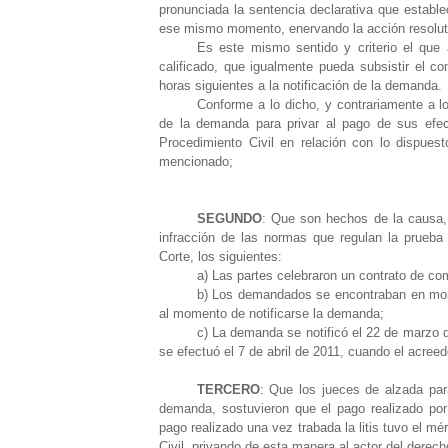
pronunciada la sentencia declarativa que estable
ese mismo momento, enervando la acción resolut
Es este mismo sentido y criterio el que 
calificado, que igualmente pueda subsistir el c
horas siguientes a la notificación de la demanda.
Conforme a lo dicho, y contrariamente a lo
de la demanda para privar al pago de sus efect
Procedimiento Civil en relación con lo dispuest
mencionado;
SEGUNDO
: Que son hechos de la causa, 
infracción de las normas que regulan la prueba
Corte, los siguientes:
a) Las partes celebraron un contrato de c
b) Los demandados se encontraban en mora 
al momento de notificarse la demanda;
c) La demanda se notificó el 22 de marzo d
se efectuó el 7 de abril de 2011, cuando el acree
TERCERO
: Que los jueces de alzada par
demanda, sostuvieron que el pago realizado po
pago realizado una vez trabada la litis tuvo el mé
Civil, privando de esta manera al actor del derech