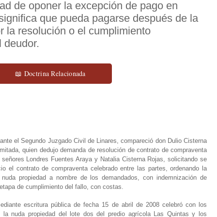
idad de oponer la excepción de pago en
o significa que pueda pagarse después de la
 la resolución o el cumplimiento
l deudor.
📖 Doctrina Relacionada
ante el Segundo Juzgado Civil de Linares, compareció don Dulio Cisterna
Limitada, quien dedujo demanda de resolución de contrato de compraventa
 señores Londres Fuentes Araya y Natalia Cisterna Rojas, solicitando se
cio el contrato de compraventa celebrado entre las partes, ordenando la
la nuda propiedad a nombre de los demandados, con indemnización de
 etapa de cumplimiento del fallo, con costas.
iante escritura pública de fecha 15 de abril de 2008 celebró con los
a nuda propiedad del lote dos del predio agrícola Las Quintas y los