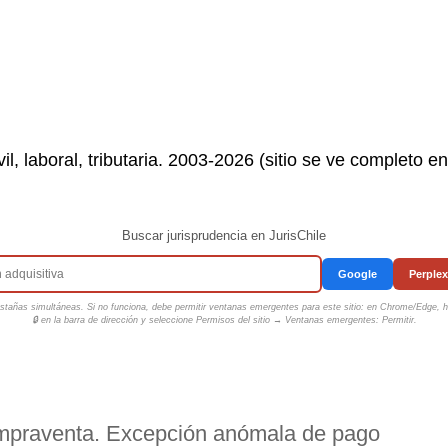
il, laboral, tributaria. 2003-2026 (sitio se ve completo e
Buscar jurisprudencia en JurisChile
Google
Perplex
tañas simultáneas. Si no funciona, debe permitir ventanas emergentes para este sitio: en Chrome/Edge, ha
🔒 en la barra de dirección y seleccione
Permisos del sitio → Ventanas emergentes: Permitir
.
ompraventa. Excepción anómala de pago