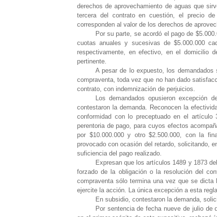
derechos de aprovechamiento de aguas que sirve
tercera del contrato en cuestión, el precio 
corresponden al valor de los derechos de aprove
Por su parte, se acordó el pago de $5.000
cuotas anuales y sucesivas de $5.000.000 ca
respectivamente, en efectivo, en el domicilio d
pertinente.
A pesar de lo expuesto, los demandados se
compraventa, toda vez que no han dado satisfacción
contrato, con indemnización de perjuicios.
Los demandados opusieron excepción de p
contestaron la demanda. Reconocen la efectividad
conformidad con lo preceptuado en el artículo 
perentoria de pago, para cuyos efectos acompaña
por $10.000.000 y otro $2.500.000, con la fina
provocado con ocasión del retardo, solicitando, 
suficiencia del pago realizado.
Expresan que los artículos 1489 y 1873 del
forzado de la obligación o la resolución del co
compraventa sólo termina una vez que se dicta l
ejercite la acción. La única excepción a esta regl
En subsidio, contestaron la demanda, soli
Por sentencia de fecha nueve de julio de dos