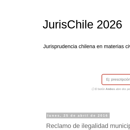
JurisChile 2026
Jurisprudencia chilena en materias civ
ⓘ El botón
Ambos
abre dos pes
lunes, 25 de abril de 2016
Reclamo de ilegalidad municip