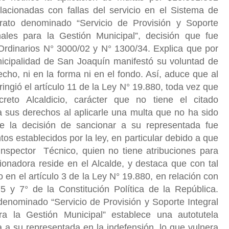
lacionadas con fallas del servicio en el Sistema de
trato denominado “Servicio de Provisión y Soporte
ales para la Gestión Municipal”, decisión que fue
 Ordinarios N° 3000/02 y N° 1300/34. Explica que por
nicipalidad de San Joaquín manifestó su voluntad de
recho, ni en la forma ni en el fondo. Así, aduce que al
ingió el artículo 11 de la Ley N° 19.880, toda vez que
reto Alcaldicio, carácter que no tiene el citado
 sus derechos al aplicarle una multa que no ha sido
e la decisión de sancionar a su representada fue
os establecidos por la ley, en particular debido a que
 Inspector
Técnico, quien no tiene atribuciones para
ionadora reside en el Alcalde, y destaca que con tal
 en el artículo 3 de la Ley N° 19.880, en relación con
5 y 7° de la Constitución Política de la República.
enominado “Servicio de Provisión y Soporte Integral
a la Gestión Municipal” establece una autotutela
a a su representada en la indefensión, lo que vulnera