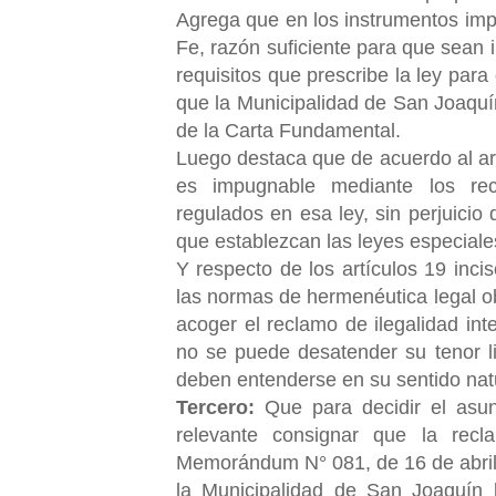
Agrega que en los instrumentos impu
Fe, razón suficiente para que sean 
requisitos que prescribe la ley par
que la Municipalidad de San Joaquín
de la Carta Fundamental.
Luego destaca que de acuerdo al art
es impugnable mediante los recu
regulados en esa ley, sin perjuicio
que establezcan las leyes especiale
Y respecto de los artículos 19 inci
las normas de hermenéutica legal ob
acoger el reclamo de ilegalidad int
no se puede desatender su tenor li
deben entenderse en su sentido natu
Tercero:
Que para decidir el asun
relevante consignar que la rec
Memorándum N° 081, de 16 de abril d
la Municipalidad de San Joaquín l