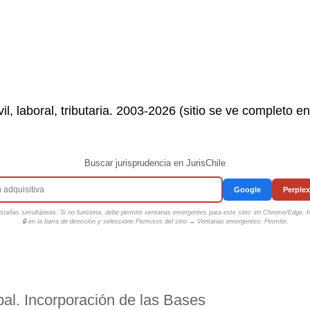
il, laboral, tributaria. 2003-2026 (sitio se ve completo e
Buscar jurisprudencia en JurisChile
Google
Perplex
tañas simultáneas. Si no funciona, debe permitir ventanas emergentes para este sitio: en Chrome/Edge, ha
🔒 en la barra de dirección y seleccione
Permisos del sitio → Ventanas emergentes: Permitir
.
al. Incorporación de las Bases