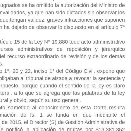
gnados se ha omitido la autorización del Ministro de
invalidados, ya que han sido dictados sin observar los
a que tengan validez, graves infracciones que suponen
 ha dejado de observar lo dispuesto en el artículo 7°
ículo 15 de la Ley N° 19.880 todo acto administrativo
rsos administrativos de reposición y jerárquico
 del recurso extraordinario de revisión y de los demás
s.
so 1°, 20 y 22, inciso 1° del Código Civil, expone que
ligaban al tribunal de alzada a revocar la sentencia y
erpuesto, porque cuando el sentido de la ley es claro
teral, a lo que se agrega que las palabras de la ley
ral y obvio, según su uso general.
to sometido al conocimiento de esta Corte resulta
lamación de fs. 1 se funda en que mediante el
e 2015, el Director (S) de Gestión Administrativa de
e notificó la aplicación de multas por $13.381.352