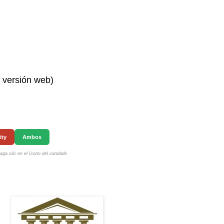
n versión web)
ity
Ambos
ga clic en el ícono del candado