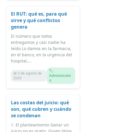
El RUT: qué es, para qué
sirve y qué conflictos
genera
El número que todos
entregamos y casi nadie ha
leído Lo damos en la farmacia,
en el banco, en la urgencia del
hospital,...
🏷️
📅 5 de agosto de
Administrativ
2026
o
Las costas del juicio: qué
son, qué cubren y cuándo
se condenan
1. El planteamiento Ganar un
juicio no es gratis. Quien litiga