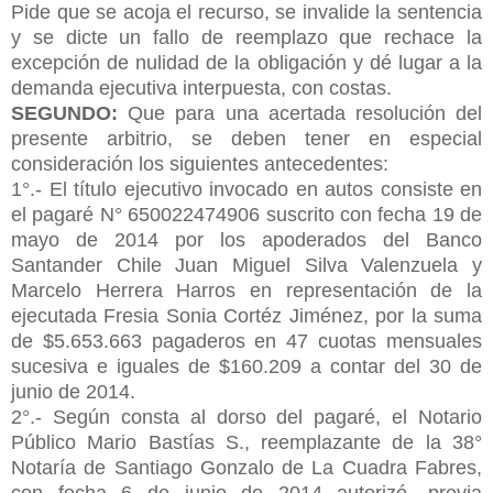
Pide que se acoja el recurso, se invalide la sentencia
y se dicte un fallo de reemplazo que rechace la
excepción de nulidad de la obligación y dé lugar a la
demanda ejecutiva interpuesta, con costas.
SEGUNDO:
Que para una acertada resolución del
presente arbitrio, se deben tener en especial
consideración los siguientes antecedentes:
1°.- El título ejecutivo invocado en autos consiste en
el pagaré N°
650022474906 suscrito con fecha 19 de
mayo de 2014 por los apoderados del Banco
Santander Chile Juan Miguel Silva Valenzuela y
Marcelo Herrera Harros en representación de la
ejecutada Fresia Sonia Cortéz Jiménez, por la suma
de $5.653.663 pagaderos en 47 cuotas mensuales
sucesiva e iguales de $160.209 a contar del 30 de
junio de 2014.
2°.- Según consta al dorso del pagaré, el Notario
Público Mario Bastías S., reemplazante de la 38°
Notaría de Santiago Gonzalo de La Cuadra Fabres,
con fecha 6 de junio de 2014 autorizó, previa