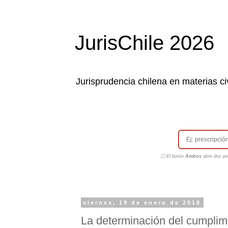
JurisChile 2026
Jurisprudencia chilena en materias civ
ⓘ El botón
Ambos
abre dos pes
viernes, 19 de enero de 2018
La determinación del cumplimi