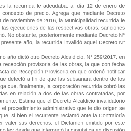
es la recurrida le adeudaba, al día 12 de enero de
 concepto de precio. Agrega que mediante Decreto
 de noviembre de 2016, la Municipalidad recurrida le
 las ejecuciones de las respectivas obras, sanciones
rmó. No obstante, posteriormente mediante Decreto N°
resente año, la recurrida invalidó aquel Decreto N°
o año dictó otro Decreto Alcaldicio, N° 259/2017, en
 recepción provisoria de las obras, la que con fecha
cta de Recepción Provisoria en que ordenó notificar
que detectó a fin de que las subsanara dentro de los
ga que, finalmente, la corporación recurrida cobró las
idas en relación a dos de las obras contratadas, por
mente. Estima que el Decreto Alcaldicio invalidatorio
el procedimiento administrativo que le dio origen se
que, si bien el recurrente reclamó ante la Contraloría
r valer sus derechos, el Dictamen emitido por este
 ley desde que interpretó la casuística en discusión