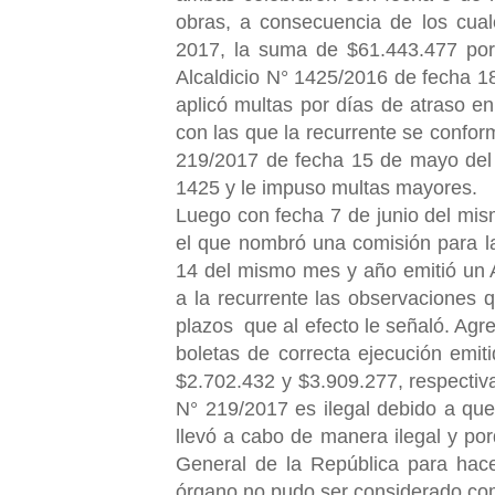
obras, a consecuencia de los cual
2017, la suma de $61.443.477 por
Alcaldicio N° 1425/2016 de fecha 18
aplicó multas por días de atraso en
con las que la recurrente se confo
219/2017 de fecha 15 de mayo del p
1425 y le impuso multas mayores.
Luego con fecha 7 de junio del mism
el que nombró una comisión para la
14 del mismo mes y año emitió un A
a la recurrente las observaciones 
plazos que al efecto le señaló. Agre
boletas de correcta ejecución emit
$2.702.432 y $3.909.277, respectiva
N° 219/2017 es ilegal debido a que 
llevó a cabo de manera ilegal y por
General de la República para hace
órgano no pudo ser considerado como