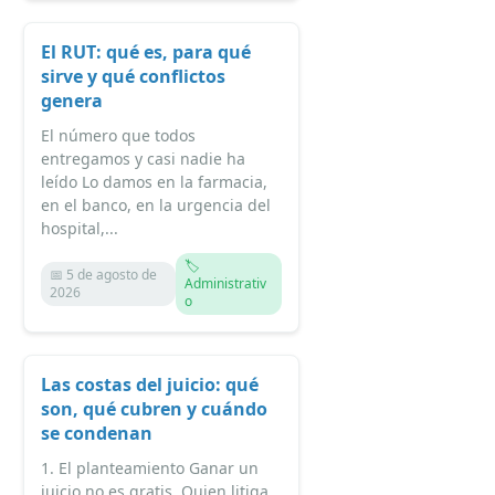
El RUT: qué es, para qué
sirve y qué conflictos
genera
El número que todos
entregamos y casi nadie ha
leído Lo damos en la farmacia,
en el banco, en la urgencia del
hospital,...
🏷️
📅 5 de agosto de
Administrativ
2026
o
Las costas del juicio: qué
son, qué cubren y cuándo
se condenan
1. El planteamiento Ganar un
juicio no es gratis. Quien litiga