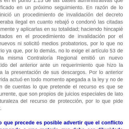
s en el punto 1.15 de las bases administrativas que
erificado en un próximo seguimiento. En razón de lo
 inició un procedimiento de invalidación del decreto
eraba ilegal en cuanto rebajó o condonó las citadas
amente y aplicarlas en su totalidad; haciendo hincapié
ados en el procedimiento de invalidación por el
uevos ni solicitó medios probatorios, por lo que no
io ya que, por lo demás, no lo exige el artículo 53 de
a misma Contraloría Regional emitió un nuevo
do del anterior ante un requerimiento que hizo la
a la presentación de sus descargos. Por lo anterior
rrida actuó en todo momento apegada a la ley y no de
fin de cuentas lo que pretende el recurso es que se
urrente, que son propios de juicios especiales de lato
turaleza del recurso de protección, por lo que pide
r.
 que precede es posible advertir que el conflicto