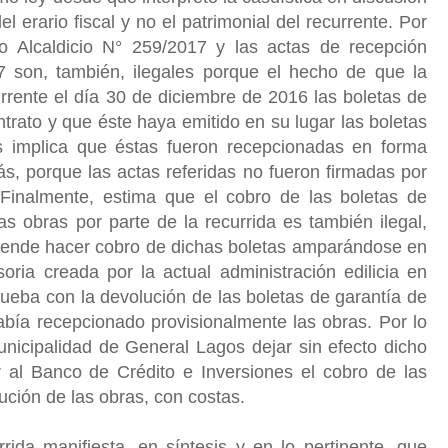
l erario fiscal y no el patrimonial del recurrente. Por
o Alcaldicio N° 259/2017 y las actas de recepción
7 son, también, ilegales porque el hecho de que la
rrente el día 30 de diciembre de 2016 las boletas de
ntrato y que éste haya emitido en su lugar las boletas
s implica que éstas fueron recepcionadas en forma
ás, porque las actas referidas no fueron firmadas por
. Finalmente, estima que el cobro de las boletas de
as obras por parte de la recurrida es también ilegal,
etende hacer cobro de dichas boletas amparándose en
oria creada por la actual administración edilicia en
ueba con la devolución de las boletas de garantía de
había recepcionado provisionalmente las obras. Por lo
unicipalidad de General Lagos dejar sin efecto dicho
r al Banco de Crédito e Inversiones el cobro de las
cución de las obras, con costas.
rida manifiesta, en síntesis y en lo pertinente, que