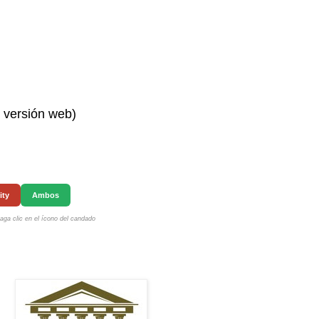
n versión web)
ity
Ambos
ga clic en el ícono del candado