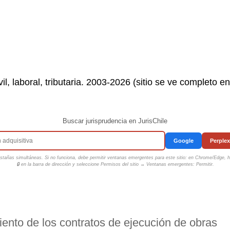
il, laboral, tributaria. 2003-2026 (sitio se ve completo e
Buscar jurisprudencia en JurisChile
Google
Perplex
tañas simultáneas. Si no funciona, debe permitir ventanas emergentes para este sitio: en Chrome/Edge, ha
🔒 en la barra de dirección y seleccione
Permisos del sitio → Ventanas emergentes: Permitir
.
ento de los contratos de ejecución de obras