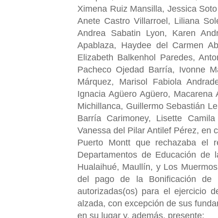
Ximena Ruiz Mansilla, Jessica Sot
Anete Castro Villarroel, Liliana S
Andrea Sabatin Lyon, Karen And
Apablaza, Haydee del Carmen Abo
Elizabeth Balkenhol Paredes, Anto
Pacheco Ojedad Barría, Ivonne M
Márquez, Marisol Fabiola Andra
Ignacia Agüero Agüero, Macarena
Michillanca, Guillermo Sebastián L
Barría Carimoney, Lisette Camil
Vanessa del Pilar Antilef Pérez, en 
Puerto Montt que rechazaba el re
Departamentos de Educación de la 
Hualaihué, Maullín, y Los Muermos 
del pago de la Bonificación de 
autorizadas(os) para el ejercicio 
alzada, con excepción de sus fundam
en su lugar y, además, presente: