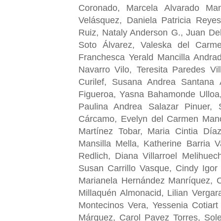
Coronado, Marcela Alvarado Mans
Velásquez, Daniela Patricia Reyes
Ruiz, Nataly Anderson G., Juan De
Soto Álvarez, Valeska del Carm
Franchesca Yerald Mancilla Andrad
Navarro Vilo, Teresita Paredes Vi
Curilef, Susana Andrea Santana
Figueroa, Yasna Bahamonde Ulloa
Paulina Andrea Salazar Pinuer, 
Cárcamo, Evelyn del Carmen Manci
Martínez Tobar, Maria Cintia Díaz
Mansilla Mella, Katherine Barria 
Redlich, Diana Villarroel Melihue
Susan Carrillo Vasque, Cindy Igor 
Marianela Hernández Manríquez, C
Millaquén Almonacid, Lilian Vergar
Montecinos Vera, Yessenia Cotiart
Márquez, Carol Pavez Torres, Sol