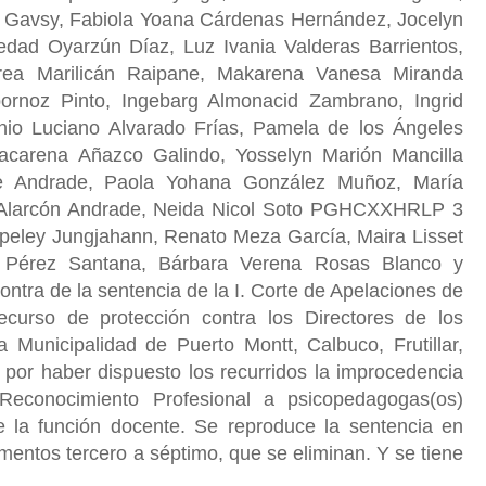
o Gavsy, Fabiola Yoana Cárdenas Hernández, Jocelyn
oledad Oyarzún Díaz, Luz Ivania Valderas Barrientos,
rea Marilicán Raipane, Makarena Vanesa Miranda
rnoz Pinto, Ingebarg Almonacid Zambrano, Ingrid
nio Luciano Alvarado Frías, Pamela de los Ángeles
acarena Añazco Galindo, Yosselyn Marión Mancilla
de Andrade, Paola Yohana González Muñoz, María
 Alarcón Andrade, Neida Nicol Soto PGHCXXHRLP 3
epeley Jungjahann, Renato Meza García, Maira Lisset
a Pérez Santana, Bárbara Verena Rosas Blanco y
contra de la sentencia de la I. Corte de Apelaciones de
curso de protección contra los Directores de los
Municipalidad de Puerto Montt, Calbuco, Frutillar,
por haber dispuesto los recurridos la improcedencia
Reconocimiento Profesional a psicopedagogas(os)
de la función docente. Se reproduce la sentencia en
entos tercero a séptimo, que se eliminan. Y se tiene