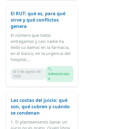
El RUT: qué es, para qué
sirve y qué conflictos
genera
El número que todos
entregamos y casi nadie ha
leído Lo damos en la farmacia,
en el banco, en la urgencia del
hospital,...
🏷️
📅 5 de agosto de
Administrativ
2026
o
Las costas del juicio: qué
son, qué cubren y cuándo
se condenan
1. El planteamiento Ganar un
juicio no es gratis. Quien litiga