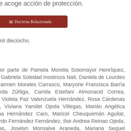
e acoge acción de protección.
📖 Doctrina Relacionada
mil dieciocho.
por parte de Pamela Morelia Sotomayor Henríquez,
Gabriela Soledad Inostroza Nail, Daniela de Lourdes
 Carmen Morales Carrasco, Maryorie Francisca Barría
da Zúñiga, Camila Estefani Almonacid Correa,
, Violeta Paz Valenzuela Hernández, Rosa Cárdenas
, Viviana Yamilet Ojeda Villegas, Marián Angélica
na Hernández Caro, Maricel Cheuquemán Aguilar,
ardo Fernández Fernández, Ilse Andrea Reinao Ojeda,
s, Joselyn Monsalve Araneda, Mariana Seguel