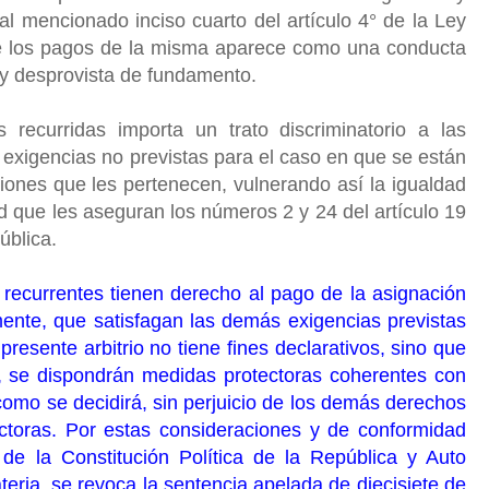
 al mencionado inciso cuarto del artículo 4° de la Ley
de los pagos de la misma aparece como una conducta
o y desprovista de fundamento.
recurridas importa un trato discriminatorio a las
 exigencias no previstas para el caso en que se están
iones que les pertenecen, vulnerando así la igualdad
ad que les aseguran los números 2 y 24 del artículo 19
pública.
 recurrentes tienen derecho al pago de la asignación
mente, que satisfagan las demás exigencias previstas
resente arbitrio no tiene fines declarativos, sino que
a, se dispondrán medidas protectoras coherentes con
como se decidirá, sin perjuicio de los demás derechos
ctoras. Por estas consideraciones y de conformidad
 de la Constitución Política de la República y Auto
eria, se revoca la sentencia apelada de diecisiete de