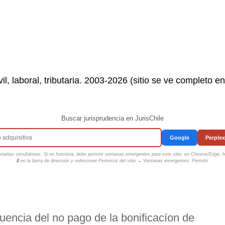
il, laboral, tributaria. 2003-2026 (sitio se ve completo e
Buscar jurisprudencia en JurisChile
Google
Perplex
tañas simultáneas. Si no funciona, debe permitir ventanas emergentes para este sitio: en Chrome/Edge, ha
🔒 en la barra de dirección y seleccione
Permisos del sitio → Ventanas emergentes: Permitir
.
cuencia del no pago de la bonificacíon de