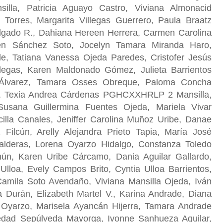
illa, Patricia Aguayo Castro, Viviana Almonacid
 Torres, Margarita Villegas Guerrero, Paula Braatz
lgado R., Dahiana Hereen Herrera, Carmen Carolina
en Sánchez Soto, Jocelyn Tamara Miranda Haro,
e, Tatiana Vanessa Ojeda Paredes, Cristofer Jesús
llegas, Karen Maldonado Gómez, Julieta Barrientos
 Álvarez, Tamara Osses Obreque, Paloma Concha
, Texia Andrea Cárdenas PGHCXXHRLP 2 Mansilla,
Susana Guillermina Fuentes Ojeda, Mariela Vivar
lla Canales, Jeniffer Carolina Muñoz Uribe, Danae
 Filcún, Arelly Alejandra Prieto Tapia, María José
Valderas, Lorena Oyarzo Hidalgo, Constanza Toledo
chún, Karen Uribe Cárcamo, Dania Aguilar Gallardo,
Ulloa, Evely Campos Brito, Cyntia Ulloa Barrientos,
amila Soto Avendaño, Viviana Mansilla Ojeda, Iván
a Durán, Elizabeth Martel V., Karina Andrade, Diana
 Oyarzo, Marisela Ayancán Hijerra, Tamara Andrade
edad Sepúlveda Mayorga, Ivonne Sanhueza Aguilar,