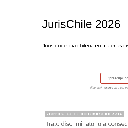
JurisChile 2026
Jurisprudencia chilena en materias civ
ⓘ El botón
Ambos
abre dos pes
viernes, 14 de diciembre de 2018
Trato discriminatorio a conse