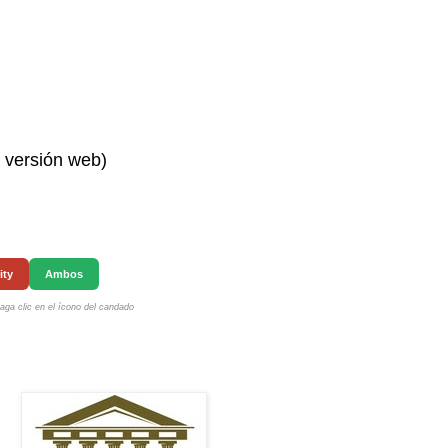
n versión web)
ity
Ambos
ga clic en el ícono del candado