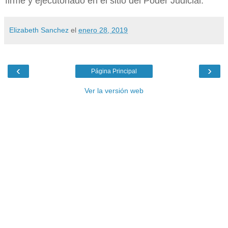
firme y ejecutoriado en el sitio del Poder Judicial.
Elizabeth Sanchez
el
enero 28, 2019
‹
›
Página Principal
Ver la versión web