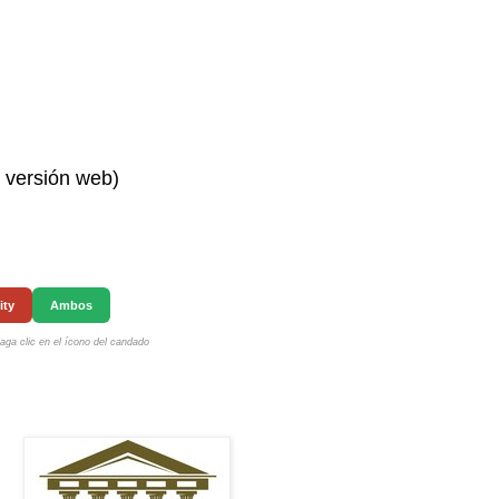
n versión web)
ity
Ambos
ga clic en el ícono del candado