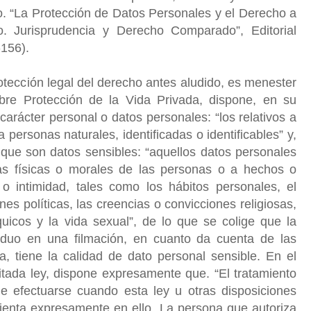
o. “La Protección de Datos Personales y el Derecho a
o. Jurisprudencia y Derecho Comparado”, Editorial
-156).
otección legal del derecho antes aludido, es menester
bre Protección de la Vida Privada, dispone, en su
 carácter personal o datos personales: “los relativos a
 personas naturales, identificadas o identificables” y,
, que son datos sensibles: “aquellos datos personales
icas físicas o morales de las personas o a hechos o
 o intimidad, tales como los hábitos personales, el
ones políticas, las creencias o convicciones religiosas,
quicos y la vida sexual”, de lo que se colige que la
viduo en una filmación, en cuanto da cuenta de las
na, tiene la calidad de dato personal sensible. En el
citada ley, dispone expresamente que. “El tratamiento
e efectuarse cuando esta ley u otras disposiciones
onsienta expresamente en ello. La persona que autoriza