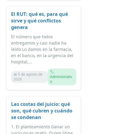
El RUT: qué es, para qué
sirve y qué conflictos
genera
El número que todos
entregamos y casi nadie ha
leído Lo damos en la farmacia,
en el banco, en la urgencia del
hospital,...
🏷️
📅 5 de agosto de
Administrativ
2026
o
Las costas del juicio: qué
son, qué cubren y cuándo
se condenan
1. El planteamiento Ganar un
juicio no es gratis. Quien litiga