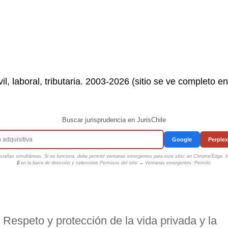
il, laboral, tributaria. 2003-2026 (sitio se ve completo e
Buscar jurisprudencia en JurisChile
Google
Perplex
tañas simultáneas. Si no funciona, debe permitir ventanas emergentes para este sitio: en Chrome/Edge, ha
🔒 en la barra de dirección y seleccione
Permisos del sitio → Ventanas emergentes: Permitir
.
Respeto y protección de la vida privada y la