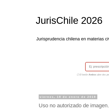
JurisChile 2026
Jurisprudencia chilena en materias civ
ⓘ El botón
Ambos
abre dos pes
viernes, 18 de enero de 2019
Uso no autorizado de imagen. 