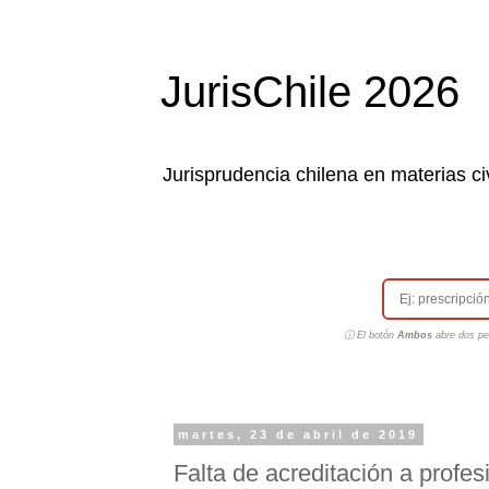
JurisChile 2026
Jurisprudencia chilena en materias civ
ⓘ El botón
Ambos
abre dos pes
martes, 23 de abril de 2019
Falta de acreditación a profe