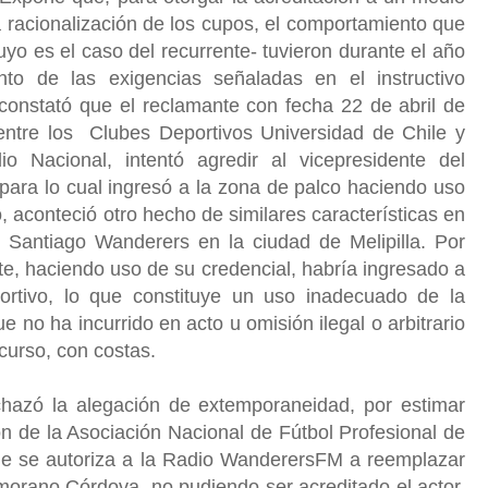
la racionalización de los cupos, el comportamiento que
yo es el caso del recurrente- tuvieron durante el año
nto de las exigencias señaladas en el instructivo
 constató que el reclamante con fecha 22 de abril de
 entre los Clubes Deportivos Universidad de Chile y
o Nacional, intentó agredir al vicepresidente del
ara lo cual ingresó a la zona de palco haciendo uso
, aconteció otro hecho de similares características en
b Santiago Wanderers en la ciudad de Melipilla. Por
nte, haciendo uso de su credencial, habría ingresado a
ortivo, lo que constituye un uso inadecuado de la
 no ha incurrido en acto u omisión ilegal o arbitrario
ecurso, con costas.
chazó la alegación de extemporaneidad, por estimar
n de la Asociación Nacional de Fútbol Profesional de
que se autoriza a la Radio WanderersFM a reemplazar
morano Córdova, no pudiendo ser acreditado el actor,