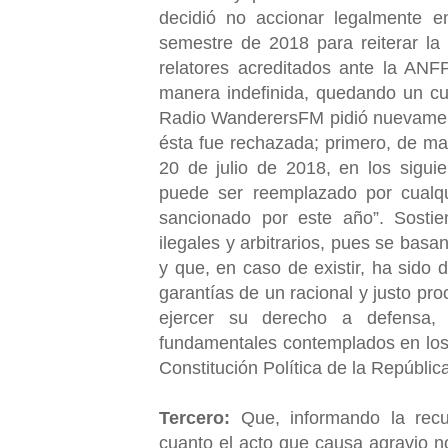
decidió no accionar legalmente 
semestre de 2018 para reiterar la 
relatores acreditados ante la AN
manera indefinida, quedando un cu
Radio WanderersFM pidió nuevamente
ésta fue rechazada; primero, de man
20 de julio de 2018, en los sigu
puede ser reemplazado por cualqui
sancionado por este año”. Sosti
ilegales y arbitrarios, pues se bas
y que, en caso de existir, ha sido
garantías de un racional y justo pr
ejercer su derecho a defensa, 
fundamentales contemplados en los n
Constitución Política de la Repúblic
Tercero:
Que, informando la recur
cuanto el acto que causa agravio n