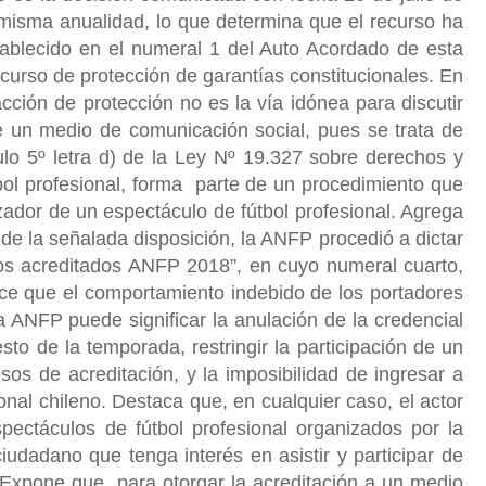
 misma anualidad, lo que determina que el recurso ha
stablecido en el numeral 1 del Auto Acordado de esta
recurso de protección de garantías constitucionales. En
acción de protección no es la vía idónea para discutir
de un medio de comunicación social, pues se trata de
ulo 5º letra d) de la Ley Nº 19.327 sobre derechos y
bol profesional, forma parte de un procedimiento que
izador de un espectáculo de fútbol profesional. Agrega
e la señalada disposición, la ANFP procedió a dictar
ios acreditados ANFP 2018”, en cuyo numeral cuarto,
ece que el comportamiento indebido de los portadores
a ANFP puede significar la anulación de la credencial
esto de la temporada, restringir la participación de un
sos de acreditación, y la imposibilidad de ingresar a
onal chileno. Destaca que, en cualquier caso, el actor
pectáculos de fútbol profesional organizados por la
dadano que tenga interés en asistir y participar de
 Expone que, para otorgar la acreditación a un medio