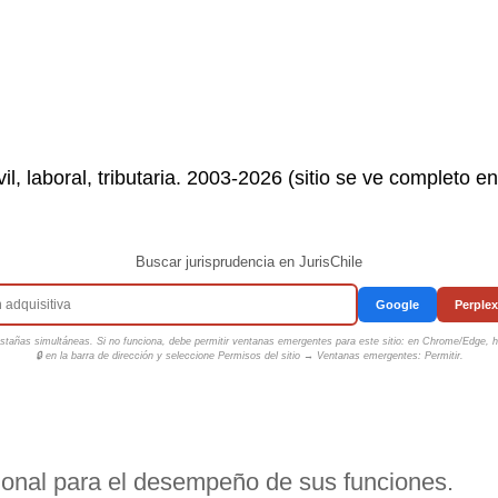
il, laboral, tributaria. 2003-2026 (sitio se ve completo e
Buscar jurisprudencia en JurisChile
Google
Perplex
tañas simultáneas. Si no funciona, debe permitir ventanas emergentes para este sitio: en Chrome/Edge, ha
🔒 en la barra de dirección y seleccione
Permisos del sitio → Ventanas emergentes: Permitir
.
sional para el desempeño de sus funciones.