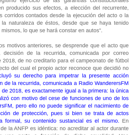
ítimo ejercicio de las garantías constitucionales
n producido sus efectos, a elección del recurrente,
ías corridos contados desde la ejecución del acto o la
 la naturaleza de éstos, desde que se haya tenido
s mismos, lo que se hará constar en autos”.
os motivos anteriores, se desprende que el acto que
a decisión de la recurrida, comunicada por correo
 2018, de no creditarlo para el campeonato de fútbol
ecto del cual el propio actor reconoce que decidió no
cluyó su derecho para impetrar la presente acción
sión de la recurrida, comunicada a Radio WanderersFM
o de 2018, es exactamente igual a la primera: la única
alizó con motivo del cese de funciones de uno de los
sFM, pero ello no puede significar el nacimiento de
ción de protección, pues si bien se trata de actos
a formal, su contenido sustancial es el mismo.
En
de la ANFP es idéntica: no acreditar al actor durante