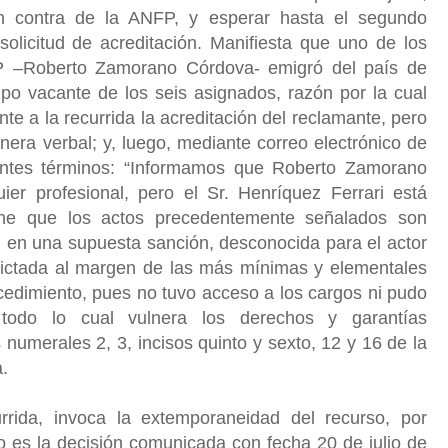
en contra de la ANFP, y esperar hasta el segundo
solicitud de acreditación. Manifiesta que uno de los
FP –Roberto Zamorano Córdova- emigró del país de
po vacante de los seis asignados, razón por la cual
 a la recurrida la acreditación del reclamante, pero
era verbal; y, luego, mediante correo electrónico de
ientes términos: “Informamos que Roberto Zamorano
er profesional, pero el Sr. Henríquez Ferrari está
ene que los actos precedentemente señalados son
an en una supuesta sanción, desconocida para el actor
 dictada al margen de las más mínimas y elementales
ocedimiento, pues no tuvo acceso a los cargos ni pudo
todo lo cual vulnera los derechos y garantías
umerales 2, 3, incisos quinto y sexto, 12 y 16 de la
a.
rida, invoca la extemporaneidad del recurso, por
o es la decisión comunicada con fecha 20 de julio de