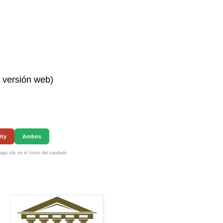
n versión web)
ity
Ambos
ga clic en el ícono del candado