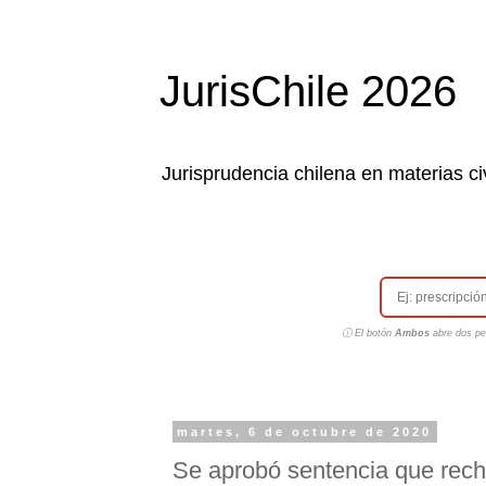
JurisChile 2026
Jurisprudencia chilena en materias civ
ⓘ El botón
Ambos
abre dos pes
martes, 6 de octubre de 2020
Se aprobó sentencia que rec