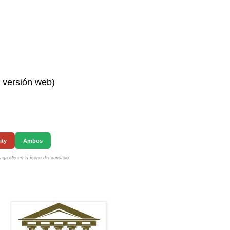
n versión web)
ity
Ambos
ga clic en el ícono del candado