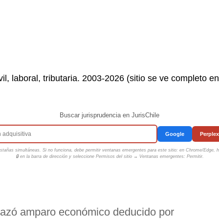
il, laboral, tributaria. 2003-2026 (sitio se ve completo e
Buscar jurisprudencia en JurisChile
Google
Perplex
tañas simultáneas. Si no funciona, debe permitir ventanas emergentes para este sitio: en Chrome/Edge, ha
🔒 en la barra de dirección y seleccione
Permisos del sitio → Ventanas emergentes: Permitir
.
hazó amparo económico deducido por