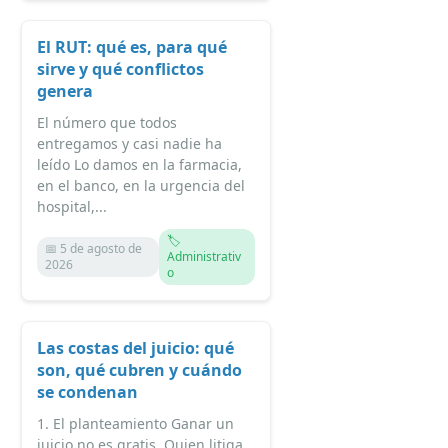
El RUT: qué es, para qué
sirve y qué conflictos
genera
El número que todos
entregamos y casi nadie ha
leído Lo damos en la farmacia,
en el banco, en la urgencia del
hospital,...
🏷️
📅 5 de agosto de
Administrativ
2026
o
Las costas del juicio: qué
son, qué cubren y cuándo
se condenan
1. El planteamiento Ganar un
juicio no es gratis. Quien litiga