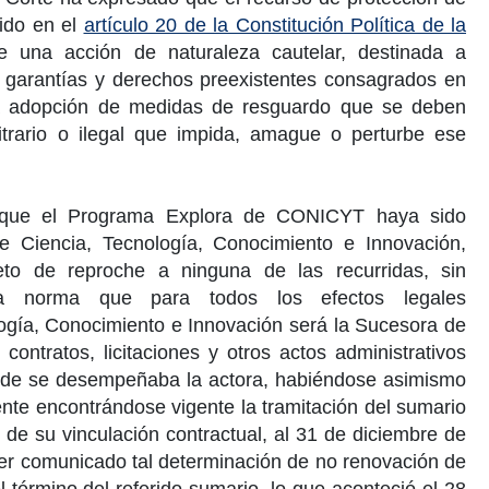
cido en el
artículo 20 de la Constitución Política de la
nte una acción de naturaleza cautelar, destinada a
as garantías y derechos preexistentes consagrados en
a adopción de medidas de resguardo que se deben
trario o ilegal que impida, amague o perturbe ese
e que el Programa Explora de CONICYT haya sido
de Ciencia
, Tecnología, Conocimiento e Innovación,
to de reproche a ninguna de las recurridas, sin
a norma que para todos los efectos legales
ogía, Conocimiento e Innovación será la Sucesora de
ontratos, licitaciones y otros actos administrativos
nde se desempeñaba la actora, habiéndose asimismo
nte encontrándose vigente la tramitación del sumario
 de su vinculación contractual, al
31 de diciembre de
r comunicado tal determinación de no renovación de
l término del referido sumario, lo que aconteció el
28