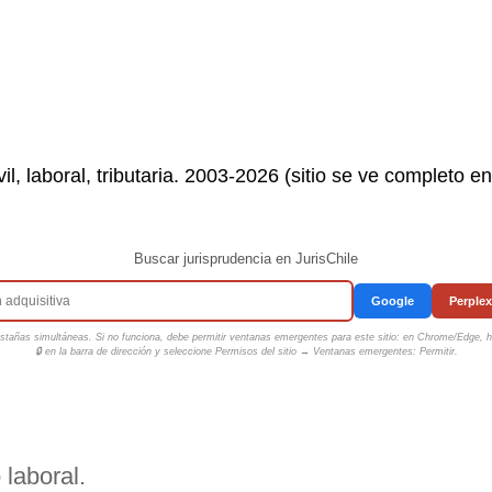
il, laboral, tributaria. 2003-2026 (sitio se ve completo e
Buscar jurisprudencia en JurisChile
Google
Perplex
tañas simultáneas. Si no funciona, debe permitir ventanas emergentes para este sitio: en Chrome/Edge, ha
🔒 en la barra de dirección y seleccione
Permisos del sitio → Ventanas emergentes: Permitir
.
 laboral.