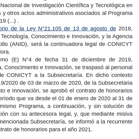
Nacional de Investigación Científica
y Tecnológica en
es y otros actos administrativos asociados al Programa
019
(...) .
itorio de la Ley N°21.105 de 13 de agosto de
2018,
, Tecnología, Conocimiento e Innovación, y la
Agencia
llo (ANID), será la continuadora legal de CONICYT
ora.
remo (E) N°4 de fecha
31 de diciembre de 2019
,
a, Conocimiento e Innovación, se traspasó al personal
de CONICYT a la Subsecretaría. En dicho contexto
9/2020 de 03 de marzo de 2020
, de la
Subsecretaria
to e Innovación, se aprobó el contrato de honorarios
período que va desde el
01 de enero de 2020
al
31 de
 mismo Programa, a continuación, y sin solución de
ción con su antecesora legal, y, que mediante misiva
mencionada Subsecretaría, se informó a la recurrente
ntrato de honorarios para el
año 2021
.