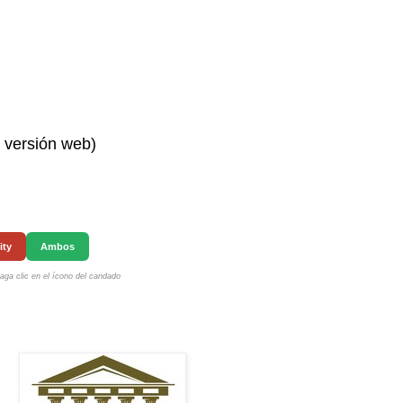
n versión web)
ity
Ambos
ga clic en el ícono del candado