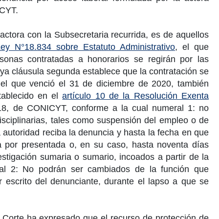
CYT.
 actora con la Sub
secretaria
recurrida, es de aquellos
Ley N°18.834 sobre Estatuto Administrativo
, el que
sonas contratadas a honorarios se regirán por las
cuya cláusula segunda establece que la contratación se
, el que venció el
31 de diciembre de 2020
, también
tablecido en el
artículo 10 de la Resolución Exenta
8, de CONICYT, conforme a la cual numeral 1: no
isciplinarias, tales como suspensión del empleo o de
a autoridad reciba la denuncia y hasta la fecha en que
la por presentada o, en su caso, hasta noventa días
stigación sumaria o sumario, incoados a partir de la
ral 2: No podrán ser cambiados de la función que
 escrito del denunciante, durante el lapso a que se
 Corte ha expresado que el recurso de protección de