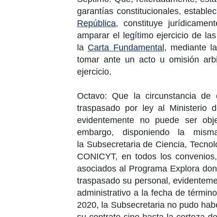
garantías constitucionales, estable
República
, constituye jurídicame
amparar el legítimo ejercicio de l
la
Carta Fundamental
, mediante l
tomar ante un acto u omisión arbi
ejercicio.
Octavo: Que la circunstancia d
traspasado por ley al
Ministerio 
evidentemente no puede ser obje
embargo, disponiendo la mism
la
Subsecretaria de Ciencia
, Tecnol
CONICYT, en todos los convenios, c
asociados al Programa Explora do
traspasado su personal, evidenteme
administrativo a la fecha de término
2020
, la Sub
secretaria
no pudo habe
su contrato sino hasta la certeza de