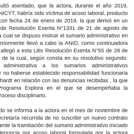
ultó asentado, que la actora, durante el
año 2019
,
CYT, habría sido víctima de acoso laboral, producto
 con fecha
24 de enero de 2019
, la que derivó en un
a de
Resolución Exenta N°1331
de
21 de agosto de
cual se dispuso instruir el sumario administrativo en
eriormente llevó a cabo la
ANID
, como continuadora
allegó a esta Litis
Resolución Exenta N°55 de 28 de
d de la cual, según consta en su resolutivo segundo:
administrativa a los sumarios administrativos
 no haberse establecido responsabilidad funcionaria
hardt
en relación con las denuncias recibidas , la que
Programa
Explora en el que se desempeñaba la
oceso disciplinario.
do se informa a la actora en el mes de
noviembre de
cretaría recurrida de no suscribir un nuevo contrato
ente la tramitación del sumario administrativo iniciado
denuncia por acoso laboral formulada por la actora