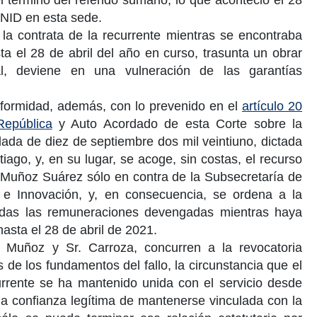
NID
en esta sede.
 la contrata de la recurrente mientras se encontraba
sta el
28 de abril
del año en curso, trasunta un obrar
tal, deviene en una vulneración de las garantías
nformidad, además, con lo prevenido en el
artículo 20
República
y Auto Acordado de esta Corte sobre la
elada de
diez de septiembre dos mil veintiuno
, dictada
tiago
, y, en su lugar, se acoge, sin costas, el recurso
 Muñoz Suárez
sólo en contra de la
Subsecretaría de
 e Innovación, y, en consecuencia, se ordena a la
todas las remuneraciones devengadas mientras haya
hasta el
28 de abril de 2021
.
. Muñoz
y Sr.
Carroza
, concurren a la revocatoria
 de los fundamentos del fallo, la circunstancia que el
currente se ha mantenido unida con el servicio desde
la confianza legítima de mantenerse vinculada con la