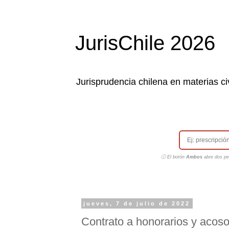
JurisChile 2026
Jurisprudencia chilena en materias civ
ⓘ El botón
Ambos
abre dos pes
jueves, 7 de julio de 2022
Contrato a honorarios y acoso