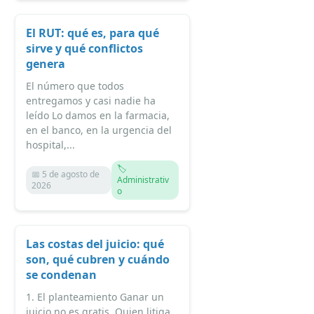
El RUT: qué es, para qué
sirve y qué conflictos
genera
El número que todos
entregamos y casi nadie ha
leído Lo damos en la farmacia,
en el banco, en la urgencia del
hospital,...
🏷️
📅 5 de agosto de
Administrativ
2026
o
Las costas del juicio: qué
son, qué cubren y cuándo
se condenan
1. El planteamiento Ganar un
juicio no es gratis. Quien litiga