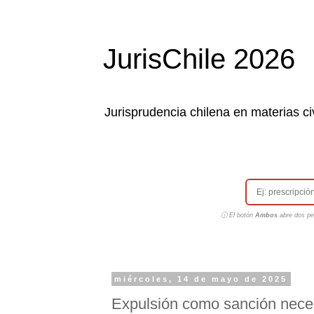
JurisChile 2026
Jurisprudencia chilena en materias civ
ⓘ El botón
Ambos
abre dos pes
miércoles, 14 de mayo de 2025
Expulsión como sanción neces