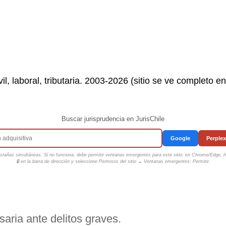
il, laboral, tributaria. 2003-2026 (sitio se ve completo e
Buscar jurisprudencia en JurisChile
Google
Perplex
tañas simultáneas. Si no funciona, debe permitir ventanas emergentes para este sitio: en Chrome/Edge, ha
🔒 en la barra de dirección y seleccione
Permisos del sitio → Ventanas emergentes: Permitir
.
aria ante delitos graves.