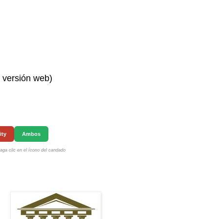
n versión web)
ity
Ambos
ga clic en el ícono del candado