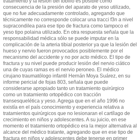
tratamiento y la lesión del tobillo es posible como
consecuencia de la presión del aparato de yeso utilizado,
que no fue adecuadamente controlado, agregando que
técnicamente no corresponde colocar una tracci f3n a nivel
supracondilea para ese tipo de fractura como tampoco el
yeso tipo polaina utilizado. En otra respuesta señala que la
responsabilidad médica sólo se puede imputar en la
complicación de la arteria tibial posterior ya que la lesión del
hueso y nervio fueron provocados posiblemente por el
mecanismo del accidente y no por acto médico. El tipo de
fractura y su nivel puede producir lesión del nervio ciático
una de cuyas ramas es el nervio peroneo. El médico
cirujano traumatólogo infantil Hernán Moya Suárez, en su
informe pericial de fojas 803, señala que puede
considerarse apropiado tanto un tratamiento quirúrgico
como un tratamiento ortopédico con tracción
transesquelética y yeso. Agrega que en el año 1996 no
existía en el país conocimiento y experiencia relativa a
tratamientos quirúrgicos que no lesionaran el cartílago de
crecimiento en niños y adolescentes. A su juicio, en ese
momento el tratamiento ortopédico era la mejor alternativa al
alcance del médico tratante, agregando que en ese tipo de
fractura en niños y adolescentes debe tenerse en primer