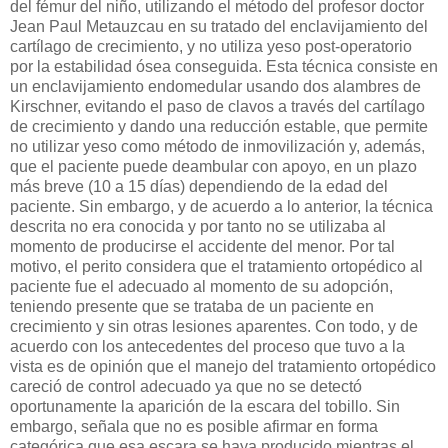
del fémur del niño, utilizando el método del profesor doctor
Jean Paul Metauzcau en su tratado del enclavijamiento del
cartílago de crecimiento, y no utiliza yeso post-operatorio
por la estabilidad ósea conseguida. Esta técnica consiste en
un enclavijamiento endomedular usando dos alambres de
Kirschner, evitando el paso de clavos a través del cartílago
de crecimiento y dando una reducción estable, que permite
no utilizar yeso como método de inmovilización y, además,
que el paciente puede deambular con apoyo, en un plazo
más breve (10 a 15 días) dependiendo de la edad del
paciente. Sin embargo, y de acuerdo a lo anterior, la técnica
descrita no era conocida y por tanto no se utilizaba al
momento de producirse el accidente del menor. Por tal
motivo, el perito considera que el tratamiento ortopédico al
paciente fue el adecuado al momento de su adopción,
teniendo presente que se trataba de un paciente en
crecimiento y sin otras lesiones aparentes. Con todo, y de
acuerdo con los antecedentes del proceso que tuvo a la
vista es de opinión que el manejo del tratamiento ortopédico
careció de control adecuado ya que no se detectó
oportunamente la aparición de la escara del tobillo. Sin
embargo, señala que no es posible afirmar en forma
categórica que esa escara se haya producido mientras el