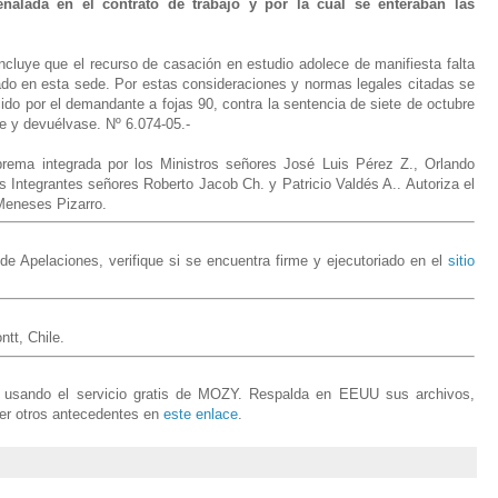
eñalada en el contrato de trabajo y por la cual se enteraban las
cluye que el recurso de casación en estudio adolece de manifiesta falta
do en esta sede. Por estas consideraciones y normas legales citadas se
ido por el demandante a fojas 90, contra la sentencia de siete de octubre
se y devuélvase. Nº 6.074-05.-
rema integrada por los Ministros señores José Luis Pérez Z., Orlando
 Integrantes señores Roberto Jacob Ch. y Patricio Valdés A.. Autoriza el
Meneses Pizarro.
e Apelaciones, verifique si se encuentra firme y ejecutoriado en el
sitio
tt, Chile.
es usando el servicio gratis de MOZY. Respalda en EEUU sus archivos,
er otros antecedentes en
este enlace
.