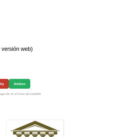
n versión web)
ity
Ambos
ga clic en el ícono del candado