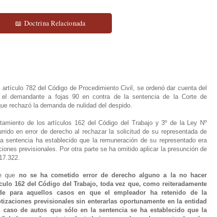
📖 Doctrina Relacionada
 artículo 782 del Código de Procedimiento Civil, se ordenó dar cuenta del
 el demandante a fojas 90 en contra de la sentencia de la Corte de
que rechazó la demanda de nulidad del despido.
tamiento de los artículos 162 del Código del Trabajo y 3º de la Ley Nº
rrido en error de derecho al rechazar la solicitud de su representada de
la sentencia ha establecido que la remuneración de su representado era
ciones previsionales. Por otra parte se ha omitido aplicar la presunción de
 17.322.
te que
no se ha cometido error de derecho alguno a la no hacer
tículo 162 del Código del Trabajo, toda vez que, como reiteradamente
nde para aquellos casos en que el empleador ha retenido de la
otizaciones previsionales sin enterarlas oportunamente en la entidad
 caso de autos que sólo en la sentencia se ha establecido que la