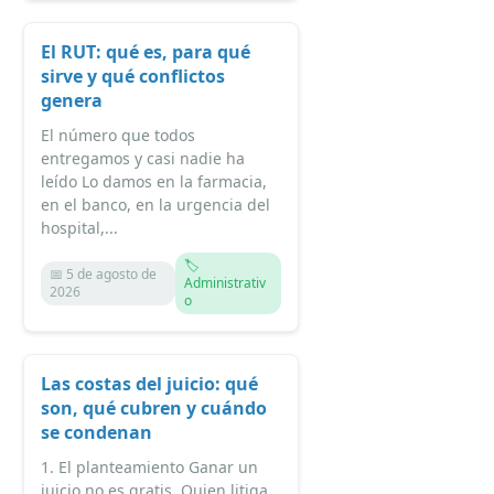
El RUT: qué es, para qué
sirve y qué conflictos
genera
El número que todos
entregamos y casi nadie ha
leído Lo damos en la farmacia,
en el banco, en la urgencia del
hospital,...
🏷️
📅 5 de agosto de
Administrativ
2026
o
Las costas del juicio: qué
son, qué cubren y cuándo
se condenan
1. El planteamiento Ganar un
juicio no es gratis. Quien litiga