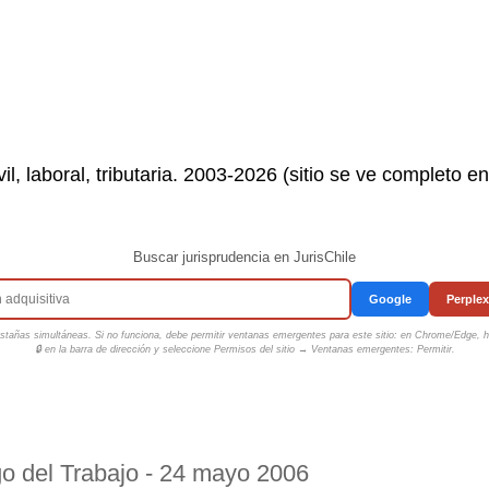
il, laboral, tributaria. 2003-2026 (sitio se ve completo e
Buscar jurisprudencia en JurisChile
Google
Perplex
tañas simultáneas. Si no funciona, debe permitir ventanas emergentes para este sitio: en Chrome/Edge, ha
🔒 en la barra de dirección y seleccione
Permisos del sitio → Ventanas emergentes: Permitir
.
go del Trabajo - 24 mayo 2006