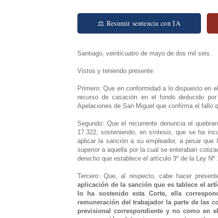
⚖ Resumir sentencia con IA
Santiago, veinticuatro de mayo de dos mil seis.
Vistos y teniendo presente:
Primero: Que en conformidad a lo dispuesto en el
recurso de casación en el fondo deducido por
Apelaciones de San Miguel que confirma el fallo 
Segundo: Que el recurrente denuncia el quebran
17.322, sosteniendo, en síntesis, que se ha incu
aplicar la sanción a su empleador, a pesar que 
superior a aquella por la cual se enteraban cotiza
derecho que establece el artículo 3º de la Ley Nº
Tercero: Que, al respecto, cabe hacer presen
aplicación de la sanción que es tablece el ar
lo ha sostenido esta Corte, ella correspo
remuneración del trabajador la parte de las c
previsional correspondiente y no como en el