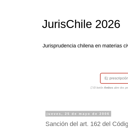
JurisChile 2026
Jurisprudencia chilena en materias civ
ⓘ El botón
Ambos
abre dos pes
jueves, 25 de mayo de 2006
Sanción del art. 162 del Códi