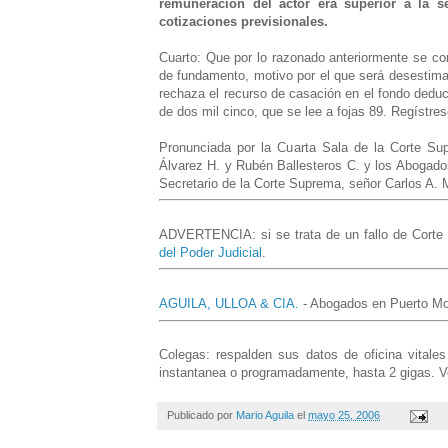
remuneración del actor era superior a la s
cotizaciones previsionales.
Cuarto: Que por lo razonado anteriormente se con
de fundamento, motivo por el que será desestima
rechaza el recurso de casación en el fondo deduc
de dos mil cinco, que se lee a fojas 89. Regístre
Pronunciada por la Cuarta Sala de la Corte Sup
Álvarez H. y Rubén Ballesteros C. y los Abogados
Secretario de la Corte Suprema, señor Carlos A. 
ADVERTENCIA: si se trata de un fallo de Corte d
del Poder Judicial
.
AGUILA, ULLOA & CIA.
- Abogados en Puerto Mon
Colegas: respalden sus datos de oficina vital
instantanea o programadamente, hasta 2 gigas. V
Publicado por
Mario Aguila
el
mayo 25, 2006