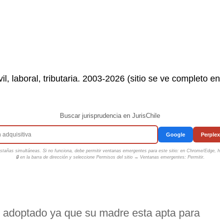
il, laboral, tributaria. 2003-2026 (sitio se ve completo e
Buscar jurisprudencia en JurisChile
Google
Perplex
tañas simultáneas. Si no funciona, debe permitir ventanas emergentes para este sitio: en Chrome/Edge, ha
🔒 en la barra de dirección y seleccione
Permisos del sitio → Ventanas emergentes: Permitir
.
r adoptado ya que su madre esta apta para