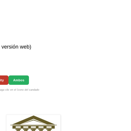
n versión web)
ity
Ambos
ga clic en el ícono del candado