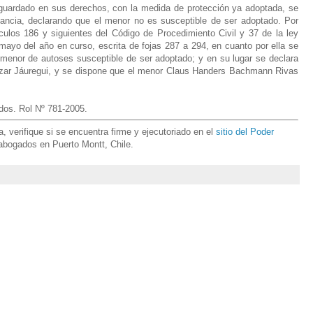
esguardado en sus derechos, con la medida de protección ya adoptada, se
tancia, declarando que el menor no es susceptible de ser adoptado. Por
culos 186 y siguientes del Código de Procedimiento Civil y 37 de la ley
ayo del año en curso, escrita de fojas 287 a 294, en cuanto por ella se
l menor de autoses susceptible de ser adoptado; y en su lugar se declara
lazar Jáuregui, y se dispone que el menor Claus Handers Bachmann Rivas
s. Rol Nº 781-2005
.
 verifique si se encuentra firme y ejecutoriado en el
sitio del Poder
 abogados en Puerto Montt, Chile.