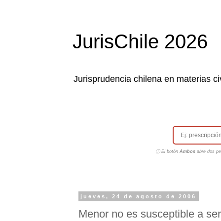
JurisChile 2026
Jurisprudencia chilena en materias civ
ⓘ El botón
Ambos
abre dos pes
jueves, 24 de agosto de 2006
Menor no es susceptible a se