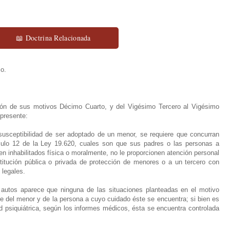
📖 Doctrina Relacionada
o.
ión de sus motivos Décimo Cuarto, y del Vigésimo Tercero al Vigésimo
 presente:
susceptibilidad de ser adoptado de un menor, se requiere que concurran
ículo 12 de la Ley 19.620, cuales son que sus padres o las personas a
n inhabilitados física o moralmente, no le proporcionen atención personal
titución pública o privada de protección de menores o a un tercero con
 legales.
autos aparece que ninguna de las situaciones planteadas en el motivo
re del menor y de la persona a cuyo cuidado éste se encuentra; si bien es
 psiquiátrica, según los informes médicos, ésta se encuentra controlada