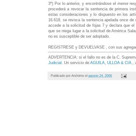
3º) Por lo anterior, y encontrándose el menor r
procederá a revocar la sentencia de primera ins
estas consideraciones y lo dispuesto en los artí
16.618, se revoca la sentencia apelada once de m
accede a la solicitud de fojas 7 y declara que e
que se niega lugar a la solicitud de América Sa
no es susceptible de ser adoptado.
REGISTRESE y DEVUELVASE , con sus agregado
ADVERTENCIA: si el fallo no es de la C. Suprema,
Judicial
. Un servicio de
AGUILA, ULLOA & CIA.
,
Publicado por
Anónimo
el
agosto 24, 2006