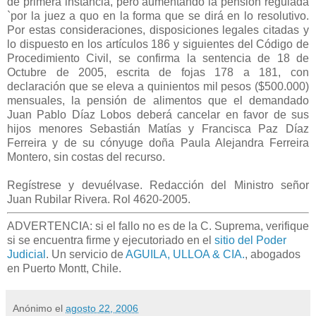
de primera instancia, pero aumentando la pensión regulada
`por la juez a quo en la forma que se dirá en lo resolutivo.
Por estas consideraciones, disposiciones legales citadas y
lo dispuesto en los artículos 186 y siguientes del Código de
Procedimiento Civil, se confirma la sentencia de 18 de
Octubre de 2005, escrita de fojas 178 a 181, con
declaración que se eleva a quinientos mil pesos ($500.000)
mensuales, la pensión de alimentos que el demandado
Juan Pablo Díaz Lobos deberá cancelar en favor de sus
hijos menores Sebastián Matías y Francisca Paz Díaz
Ferreira y de su cónyuge doña Paula Alejandra Ferreira
Montero, sin costas del recurso.
Regístrese y devuélvase. Redacción del Ministro señor
Juan Rubilar Rivera. Rol 4620-2005
.
ADVERTENCIA: si el fallo no es de la C. Suprema, verifique
si se encuentra firme y ejecutoriado en el
sitio del Poder
Judicial
. Un servicio de
AGUILA, ULLOA & CIA.
, abogados
en Puerto Montt, Chile.
Anónimo
el
agosto 22, 2006