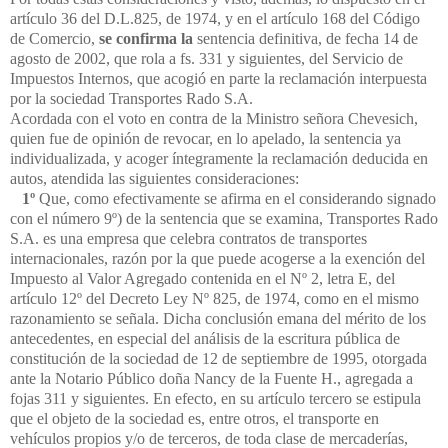
artículo 36 del D.L.825, de 1974, y en el artículo 168 del Código
de Comercio,
se confirma la
sentencia definitiva, de fecha 14 de
agosto de 2002, que rola a fs. 331 y siguientes, del Servicio de
Impuestos Internos, que acogió en parte la reclamación interpuesta
por la sociedad Transportes Rado S.A.
Acordada con el voto en contra de la Ministro señora Chevesich,
quien fue de opinión de revocar, en lo apelado, la sentencia ya
individualizada, y acoger íntegramente la reclamación deducida en
autos, atendida las siguientes consideraciones:
1º
Que, como efectivamente se afirma en el considerando signado
con el número 9º) de la sentencia que se examina, Transportes Rado
S.A. es una empresa que celebra contratos de transportes
internacionales, razón por la que puede acogerse a la exención del
Impuesto al Valor Agregado contenida en el Nº 2, letra E, del
artículo 12º del Decreto Ley Nº 825, de 1974, como en el mismo
razonamiento se señala. Dicha conclusión emana del mérito de los
antecedentes, en especial del análisis de la escritura pública de
constitución de la sociedad de 12 de septiembre de 1995, otorgada
ante la Notario Público doña Nancy de la Fuente H., agregada a
fojas 311 y siguientes. En efecto, en su artículo tercero se estipula
que el objeto de la sociedad es, entre otros, el transporte en
vehículos propios y/o de terceros, de toda clase de mercaderías,