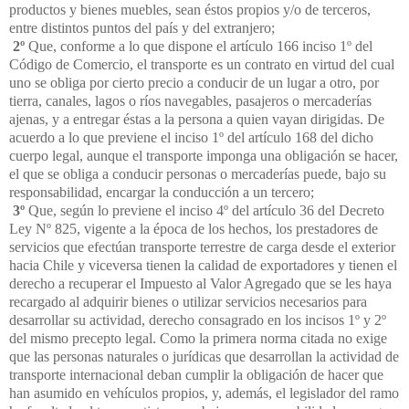
productos y bienes muebles, sean éstos propios y/o de terceros,
entre distintos puntos del país y del extranjero;
2º
Que, conforme a lo que dispone el artículo 166 inciso 1º del
Código de Comercio, el transporte es un contrato en virtud del cual
uno se obliga por cierto precio a conducir de un lugar a otro, por
tierra, canales, lagos o ríos navegables, pasajeros o mercaderías
ajenas, y a entregar éstas a la persona a quien vayan dirigidas. De
acuerdo a lo que previene el inciso 1º del artículo 168 del dicho
cuerpo legal, aunque el transporte imponga una obligación se hacer,
el que se obliga a conducir personas o mercaderías puede, bajo su
responsabilidad, encargar la conducción a un tercero;
3º
Que, según lo previene el inciso 4º del artículo 36 del Decreto
Ley Nº 825, vigente a la época de los hechos, los prestadores de
servicios que efectúan transporte terrestre de carga desde el exterior
hacia Chile y viceversa tienen la calidad de exportadores y tienen el
derecho a recuperar el Impuesto al Valor Agregado que se les haya
recargado al adquirir bienes o utilizar servicios necesarios para
desarrollar su actividad, derecho consagrado en los incisos 1º y 2º
del mismo precepto legal. Como la primera norma citada no exige
que las personas naturales o jurídicas que desarrollan la actividad de
transporte internacional deban cumplir la obligación de hacer que
han asumido en vehículos propios, y, además, el legislador del ramo