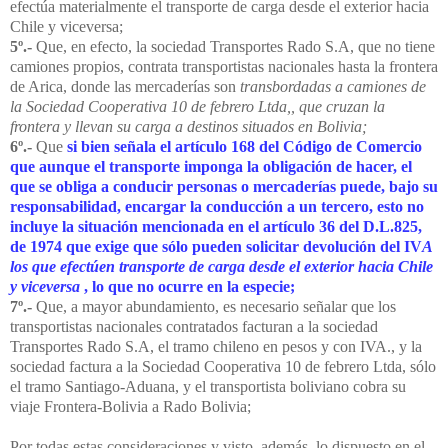
efectúa materialmente el transporte de carga desde el exterior hacia
Chile y viceversa;
5º.-
Que, en efecto, la sociedad Transportes Rado S.A, que no tiene
camiones propios, contrata transportistas nacionales hasta la frontera
de Arica, donde las mercaderías son
transbordadas a camiones de
la Sociedad Cooperativa 10 de febrero Ltda,, que cruzan la
frontera y llevan su carga a destinos situados en Bolivia;
6º.-
Que
si bien señala el artículo 168 del Código de Comercio
que aunque el transporte imponga la obligación de hacer, el
que se obliga a conducir personas o mercaderías puede, bajo su
responsabilidad, encargar la conducción a un tercero, esto no
incluye la situación mencionada en el artículo 36 del D.L.825,
de 1974 que exige que sólo pueden solicitar devolución del IV
A
los que efectúen transporte de carga desde el exterior hacia Chile
y viceversa
, lo que no ocurre en la especie;
7º.-
Que, a mayor abundamiento, es necesario señalar que los
transportistas nacionales contratados facturan a la sociedad
Transportes Rado S.A, el tramo chileno en pesos y con IVA., y la
sociedad factura a la Sociedad Cooperativa 10 de febrero Ltda, sólo
el tramo Santiago-Aduana, y el transportista boliviano cobra su
viaje Frontera-Bolivia a Rado Bolivia;
Por todas estas consideraciones y visto, además, lo dispuesto en el