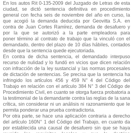
En los autos Rit 0-135-2009 del Juzgado de Letras de esta
ciudad, se
dictó sentencia definitiva en procedimiento
general con fecha seis de
noviembre del año en curso, la
que acogió la demanda deducida por
Geovitta S.A. en
contra de Juan Cortes Ramírez, demanda de
desafuero y
por la que se autorizó a la parte empleadora para
poner
término al contrato de trabajo que la vinculó con el
demandado, dentro
del plazo de 10 días hábiles, contados
desde que la sentencia quede
ejecutoriada.
En contra de dicha sentencia, el demandado interpuso
recurso de
nulidad y lo fundó en vicios que dicen relación
con infracción de la ley
sustancial y las normas procesales
de dictación de sentencias.
Se precisa que la sentencia ha
infringido los artículos 456 y 459 N° 4
del Código del
Trabajo en relación con el artículo 384 N° 3 del Código
de
Procedimiento Civil, en cuanto se otorga fuerza probatoria a
la
testimonial de la demandante contra las reglas de la sana
crítica, sin
considerar ni un análisis ni razonamiento que le
permita ponderar una
prueba contradictoria.
Por otra parte, se hace una aplicación contraria a derecho
del artículo
160N° 1 del Código del Trabajo, en cuanto da
por establecida una
causal de desafuero sin que se haya