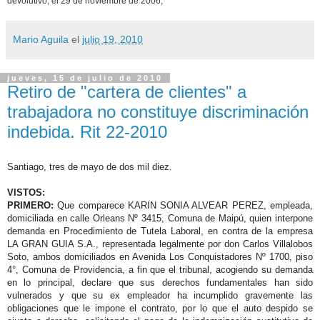
devolutivo, el 29 de noviembre de 2006;
Mario Aguila
el
julio 19, 2010
jueves, 15 de julio de 2010
Retiro de "cartera de clientes" a
trabajadora no constituye discriminación
indebida. Rit 22-2010
Santiago, tres de mayo de dos mil diez.
VISTOS:
PRIMERO:
Que comparece KARIN SONIA ALVEAR PEREZ, empleada,
domiciliada en calle Orleans Nº 3415, Comuna de Maipú, quien interpone
demanda en Procedimiento de Tutela Laboral, en contra de la empresa
LA GRAN GUIA S.A., representada legalmente por don Carlos Villalobos
Soto, ambos domiciliados en Avenida Los Conquistadores Nº 1700, piso
4°, Comuna de Providencia, a fin que el tribunal, acogiendo su demanda
en lo principal, declare que sus derechos fundamentales han sido
vulnerados y que su ex empleador ha incumplido gravemente las
obligaciones que le impone el contrato, por lo que el auto despido se