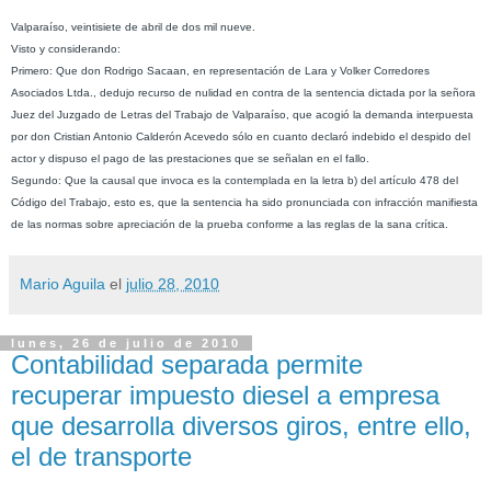
Valparaíso, veintisiete de abril de dos mil nueve.
Visto y considerando:
Primero: Que don Rodrigo Sacaan, en representación de Lara y Volker Corredores
Asociados Ltda., dedujo recurso de nulidad en contra de la sentencia dictada por la señora
Juez del Juzgado de Letras del Trabajo de Valparaíso, que acogió la demanda interpuesta
por don Cristian Antonio Calderón Acevedo sólo en cuanto declaró indebido el despido del
actor y dispuso el pago de las prestaciones que se señalan en el fallo.
Segundo: Que la causal que invoca es la contemplada en la letra b) del artículo 478 del
Código del Trabajo, esto es, que la sentencia ha sido pronunciada con infracción manifiesta
de las normas sobre apreciación de la prueba conforme a las reglas de la sana crítica.
Mario Aguila
el
julio 28, 2010
lunes, 26 de julio de 2010
Contabilidad separada permite
recuperar impuesto diesel a empresa
que desarrolla diversos giros, entre ello,
el de transporte