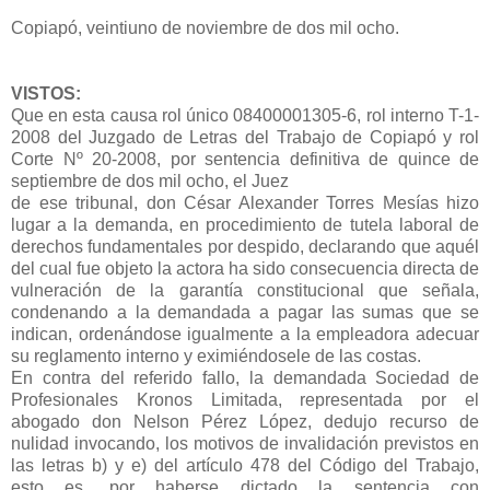
Copiapó, veintiuno de noviembre de dos mil ocho.
VISTOS:
Que en esta causa rol único 08400001305-6, rol interno T-1-
2008 del Juzgado de Letras del Trabajo de Copiapó y rol
Corte Nº 20-2008, por sentencia definitiva de quince de
septiembre de dos mil ocho, el Juez
de ese tribunal, don César Alexander Torres Mesías hizo
lugar a la demanda, en procedimiento de tutela laboral de
derechos fundamentales por despido, declarando que aquél
del cual fue objeto la actora ha sido consecuencia directa de
vulneración de la garantía constitucional que señala,
condenando a la demandada a pagar las sumas que se
indican, ordenándose igualmente a la empleadora adecuar
su reglamento interno y eximiéndosele de las costas.
En contra del referido fallo, la demandada Sociedad de
Profesionales Kronos Limitada, representada por el
abogado don Nelson Pérez López, dedujo recurso de
nulidad invocando, los motivos de invalidación previstos en
las letras b) y e) del artículo 478 del Código del Trabajo,
esto es, por haberse dictado la sentencia con