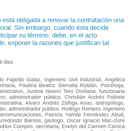
o está obligada a renovar la contratación una
poral. Sin embargo, cuando ésta decide
ticipar su término, debe, en el acto
de, exponer la razones que justifican tal
l diez.
ajardo Galaz, ingeniero civil industrial, Angélica
etaria, Paulina Beatriz Sierralta Roldán, Psicóloga,
nistrativo, Justine Noemí Toro Orellana, funcionaria
ro, administrador público, Christián Andrés Poblete
nistrativa, Alvaro Andrés Zúñiga Arias, antropólogo,
n, administrador público, Rodrigo Romero, ingeniero
telecomunicaciones, Patricia Yamile Fernández Abud,
 Arredondo Barrios, geólogo, Oscar Ignacio Mac-clure
lalobos Campos, secretaria, Evelyn del Carmen Caroca