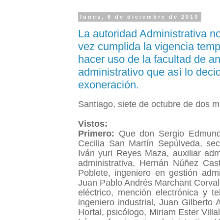
lunes, 6 de diciembre de 2010
La autoridad Administrativa n
vez cumplida la vigencia tem
hacer uso de la facultad de an
administrativo que así lo deci
exoneración.
Santiago,
siete de octubre de dos mi
Vistos:
Primero:
Que don Sergio Edmundo F
Cecilia San Martín Sepúlveda, secr
Iván yuri Reyes Maza, auxiliar admi
administrativa, Hernán Núñez Cast
Poblete, ingeniero en gestión admi
Juan Pablo Andrés Marchant Corvalá
eléctrico, mención electrónica y 
ingeniero industrial, Juan Gilberto
Hortal, psicólogo, Miriam Ester Vil