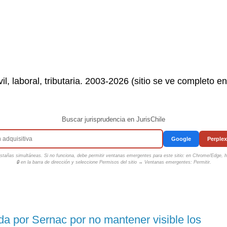
il, laboral, tributaria. 2003-2026 (sitio se ve completo e
Buscar jurisprudencia en JurisChile
Google
Perplex
tañas simultáneas. Si no funciona, debe permitir ventanas emergentes para este sitio: en Chrome/Edge, ha
🔒 en la barra de dirección y seleccione
Permisos del sitio → Ventanas emergentes: Permitir
.
da por Sernac por no mantener visible los