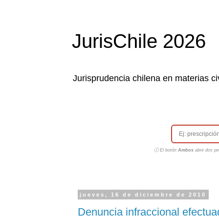
JurisChile 2026
Jurisprudencia chilena en materias civ
ⓘ El botón
Ambos
abre dos pes
jueves, 16 de diciembre de 2010
Denuncia infraccional efectua