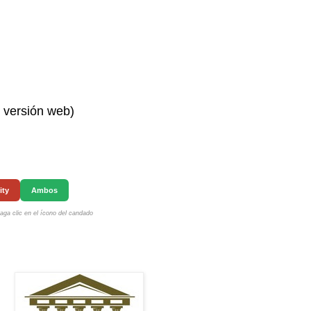
n versión web)
ity
Ambos
ga clic en el ícono del candado