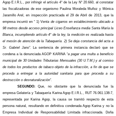
Agop E.I.R.L., por infringir el artículo 4° de la Ley N° 20.660, al constatar
las fiscalizadoras de ese organismo Paulina Moraleda Muñoz y Mónica
Jaramillo Arel, en inspección practicada el 29 de Abril de 2013, que la
empresa incurrió en “ 1) V
enta de cigarros en establecimiento ubicado a
98 metros desde acceso principal Liceo Enseñanza media Santa María la
Blanca, incumpliendo artículo 4° de la ley, la medición es realizada hasta
el mesón de atención de la Tabaquería. 2) Se deja constancia del acta a
Sr. Gabriel Jano”.
La sentencia de primera instancia declaró que se
condena a la denunciada AGOP KARINA “
a pagar una multa a beneficio
municipal de 30 Unidades Tributarias Mensuales (30 U.T.M.) y al comiso
de todos los productos de tabaco objeto de la infracción, a fin de que se
proceda a entregar a la autoridad sanitaria para que proceda a su
destrucción o desnaturalización
”.
SEGUNDO:
Que, no obstante que la denunciada fue la
empresa Gelatería y Tabaquería Karina Agop E.l.R.L., RUT 76.061.138-7,
representada por Karina Agop, la causa se tramitó respecto de esta
persona natural, resultando en definitiva condenada Agop Karina y no la
Empresa Individual de Responsabilidad Limitada infraccionada. Doña