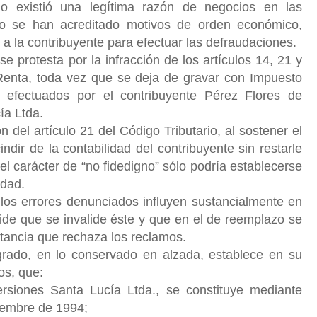
no existió una legítima razón de negocios en las
no se han acreditado motivos de orden económico,
 a la contribuyente para efectuar las defraudaciones.
e protesta por la infracción de los artículos 14, 21 y
Renta, toda vez que se deja de gravar con Impuesto
s efectuados por el contribuyente Pérez Flores de
ía Ltda.
n del artículo 21 del Código Tributario, al sostener el
indir de la contabilidad del contribuyente sin restarle
 el carácter de “no fidedigno” sólo podría establecerse
idad.
los errores denunciados influyen sustancialmente en
 pide que se invalide éste y que en el de reemplazo se
stancia que rechaza los reclamos.
grado, en lo conservado en alzada, establece en su
os, que:
ersiones Santa Lucía Ltda., se constituye mediante
ciembre de 1994;