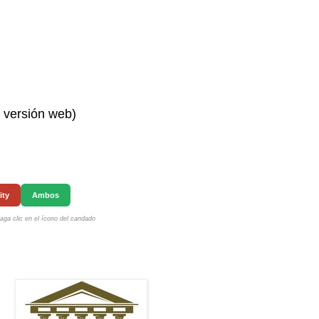
n versión web)
ity
Ambos
ga clic en el ícono del candado