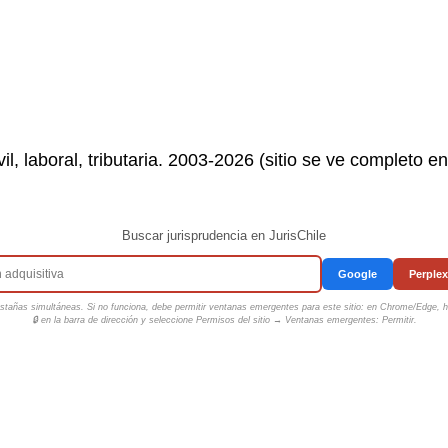
il, laboral, tributaria. 2003-2026 (sitio se ve completo e
Buscar jurisprudencia en JurisChile
Google
Perplex
tañas simultáneas. Si no funciona, debe permitir ventanas emergentes para este sitio: en Chrome/Edge, ha
🔒 en la barra de dirección y seleccione
Permisos del sitio → Ventanas emergentes: Permitir
.