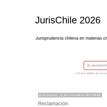
JurisChile 2026
Jurisprudencia chilena en materias civ
ⓘ El botón
Ambos
abre dos pes
miércoles, 5 de octubre de 2016
Reclamación