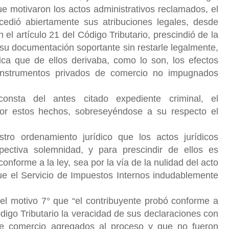
e motivaron los actos administrativos reclamados, el
cedió abiertamente sus atribuciones legales, desde
 el artículo 21 del Código Tributario, prescindió de la
 su documentación soportante sin restarle legalmente,
dica que de ellos derivaba, como lo son, los efectos
 instrumentos privados de comercio no impugnados
nsta del antes citado expediente criminal, el
or estos hechos, sobreseyéndose a su respecto el
o ordenamiento jurídico que los actos jurídicos
ectiva solemnidad, y para prescindir de ellos es
 conforme a la ley, sea por la vía de la nulidad del acto
ue el Servicio de Impuestos Internos indudablemente
n el motivo 7° que “el contribuyente probó conforme a
ódigo Tributario la veracidad de sus declaraciones con
de comercio agregados al proceso y que no fueron