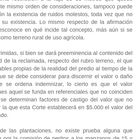
ste mismo orden de consideraciones, tampoco puede
ón la existencia de ruidos molestos, toda vez que no
 su existencia. Lo mismo respecto de la afirmación
 desconoce en qué incide tal concepto, más aún si se
 como terreno rural de uso agrícola.
imidas, si bien se dará preeminencia al contenido del
ud de la reclamada, respecto del rubro terreno, el que
les propias de la realidad del predio al tiempo de la
e se debe considerar para discernir el valor o daño
te se ordena indemnizar, lo cierto es que el valor
ues aquel se funda en referenciales que no coinciden
 se determinan factores de castigo del valor que no
la que esta Corte establecerá en $5.000 el valor del
ado.
 de las plantaciones, no existe prueba alguna que
o por la comisión de peritos a los manzanos de 15 y