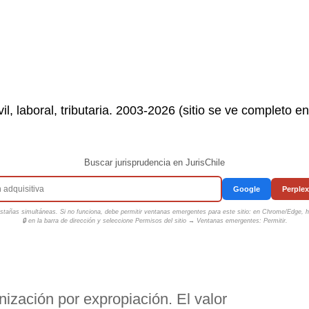
il, laboral, tributaria. 2003-2026 (sitio se ve completo e
Buscar jurisprudencia en JurisChile
Google
Perplex
tañas simultáneas. Si no funciona, debe permitir ventanas emergentes para este sitio: en Chrome/Edge, ha
🔒 en la barra de dirección y seleccione
Permisos del sitio → Ventanas emergentes: Permitir
.
zación por expropiación. El valor