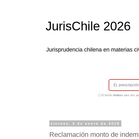
JurisChile 2026
Jurisprudencia chilena en materias civ
ⓘ El botón
Ambos
abre dos pes
viernes, 5 de enero de 2018
Reclamación monto de indemni