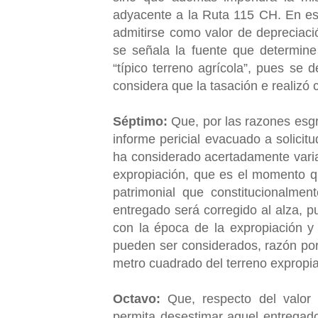
adyacente a la Ruta 115 CH. En e
admitirse como valor de depreciaci
se señala la fuente que determine
“típico terreno agrícola”, pues se
considera que la tasación e realizó
Séptimo:
Que, por las razones esgr
informe pericial evacuado a solicit
ha considerado acertadamente variab
expropiación, que es el momento qu
patrimonial que constitucionalmen
entregado será corregido al alza, p
con la época de la expropiación y
pueden ser considerados, razón por 
metro cuadrado del terreno expropi
Octavo:
Que, respecto del valor
permita desestimar aquel entregad