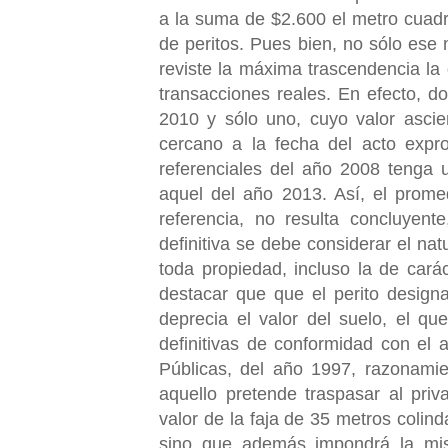
a la suma de $2.600 el metro cuad
de peritos. Pues bien, no sólo ese 
reviste la máxima trascendencia la d
transacciones reales. En efecto, 
2010 y sólo uno, cuyo valor asci
cercano a la fecha del acto expro
referenciales del año 2008 tenga u
aquel del año 2013. Así, el prome
referencia, no resulta concluyent
definitiva se debe considerar el na
toda propiedad, incluso la de carác
destacar que que el perito design
deprecia el valor del suelo, el qu
definitivas de conformidad con el a
Públicas, del año 1997, razonamie
aquello pretende traspasar al priv
valor de la faja de 35 metros colin
sino que además impondrá la mis