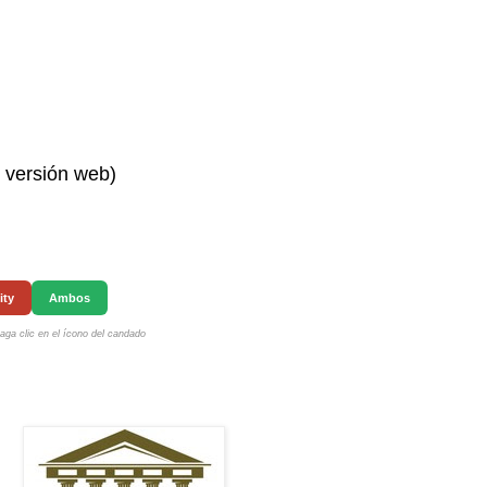
n versión web)
ity
Ambos
ga clic en el ícono del candado