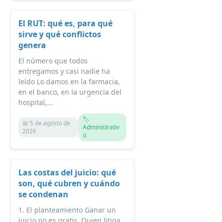
El RUT: qué es, para qué
sirve y qué conflictos
genera
El número que todos
entregamos y casi nadie ha
leído Lo damos en la farmacia,
en el banco, en la urgencia del
hospital,...
🏷️
📅 5 de agosto de
Administrativ
2026
o
Las costas del juicio: qué
son, qué cubren y cuándo
se condenan
1. El planteamiento Ganar un
juicio no es gratis. Quien litiga