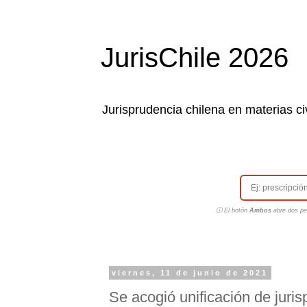
JurisChile 2026
Jurisprudencia chilena en materias civ
ⓘ El botón
Ambos
abre dos pes
viernes, 11 de junio de 2021
Se acogió unificación de juri