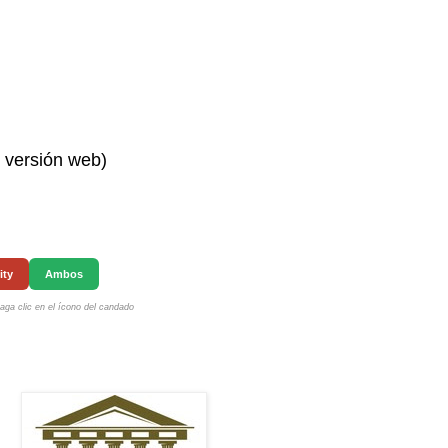
n versión web)
ity
Ambos
ga clic en el ícono del candado