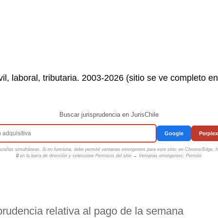
il, laboral, tributaria. 2003-2026 (sitio se ve completo e
Buscar jurisprudencia en JurisChile
Google
Perplex
tañas simultáneas. Si no funciona, debe permitir ventanas emergentes para este sitio: en Chrome/Edge, ha
🔒 en la barra de dirección y seleccione
Permisos del sitio → Ventanas emergentes: Permitir
.
sprudencia relativa al pago de la semana