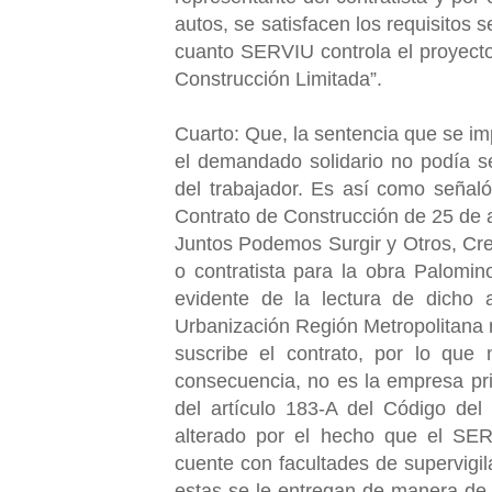
autos, se satisfacen los requisitos 
cuanto SERVIU controla el proyect
Construcción Limitada”.
Cuarto: Que, la sentencia que se imp
el demandado solidario no podía s
del trabajador. Es así como señal
Contrato de Construcción de 25 de a
Juntos Podemos Surgir y Otros, Crea
o contratista para la obra Palomin
evidente de la lectura de dicho 
Urbanización Región Metropolitana 
suscribe el contrato, por lo qu
consecuencia, no es la empresa pri
del artículo 183-A del Código del
alterado por el hecho que el SERV
cuente con facultades de supervigil
estas se le entregan de manera de v