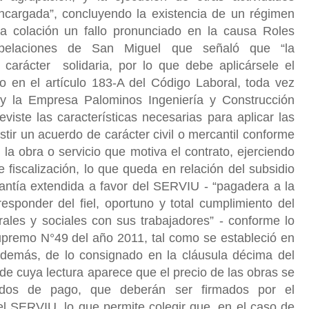
encargada”, concluyendo la existencia de un régimen
a colación un fallo pronunciado en la causa Roles
pelaciones de San Miguel que señaló que “la
arácter solidaria, por lo que debe aplicársele el
o en el artículo 183-A del Código Laboral, toda vez
 y la Empresa Palominos Ingeniería y Construcción
eviste las características necesarias para aplicar las
stir un acuerdo de carácter civil o mercantil conforme
, la obra o servicio que motiva el contrato, ejerciendo
e fiscalización, lo que queda en relación del subsidio
rantía extendida a favor del SERVIU - “pagadera a la
esponder del fiel, oportuno y total cumplimiento del
rales y sociales con sus trabajadores” - conforme lo
Supremo N°49 del año 2011, tal como se estableció en
 además, de lo consignado en la cláusula décima del
 de cuya lectura aparece que el precio de las obras se
ados de pago, que deberán ser firmados por el
 el SERVIU, lo que permite colegir que, en el caso de