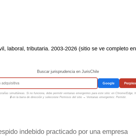
il, laboral, tributaria. 2003-2026 (sitio se ve completo e
Buscar jurisprudencia en JurisChile
Google
Perplex
tañas simultáneas. Si no funciona, debe permitir ventanas emergentes para este sitio: en Chrome/Edge, ha
🔒 en la barra de dirección y seleccione
Permisos del sitio → Ventanas emergentes: Permitir
.
despido indebido practicado por una empresa