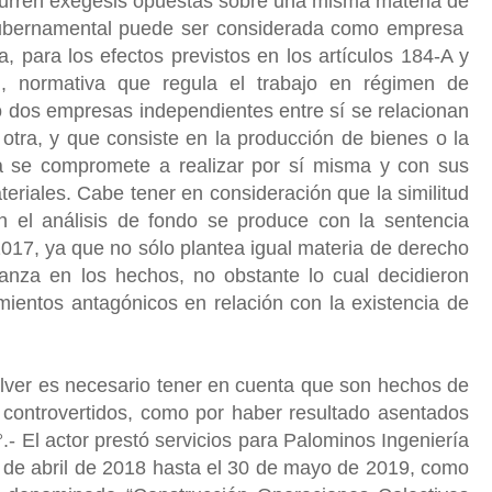
curren exégesis opuestas sobre una misma materia de
 gubernamental puede ser considerada como empresa
a, para los efectos previstos en los artículos 184-A y
l, normativa que regula el trabajo en régimen de
 dos empresas independientes entre sí se relacionan
otra, y que consiste en la producción de bienes o la
tra se compromete a realizar por sí misma y con sus
eriales. Cabe tener en consideración que la similitud
n el análisis de fondo se produce con la sentencia
017, ya que no sólo plantea igual materia de derecho
nza en los hechos, no obstante lo cual decidieron
mientos antagónicos en relación con la existencia de
olver es necesario tener en cuenta que son hechos de
 controvertidos, como por haber resultado asentados
°.- El actor prestó servicios para Palominos Ingeniería
4 de abril de 2018 hasta el 30 de mayo de 2019, como