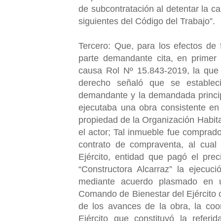
de subcontratación al detentar la c
siguientes del Código del Trabajo”.
Tercero: Que, para los efectos de f
parte demandante cita, en primer 
causa Rol Nº 15.843-2019, la que
derecho señaló que se estableci
demandante y la demandada princip
ejecutaba una obra consistente en
propiedad de la Organización Habita
el actor; Tal inmueble fue comprado
contrato de compraventa, al cua
Ejército, entidad que pagó el prec
“Constructora Alcarraz” la ejecuc
mediante acuerdo plasmado en u
Comando de Bienestar del Ejército c
de los avances de la obra, la coor
Ejército que constituyó la referi