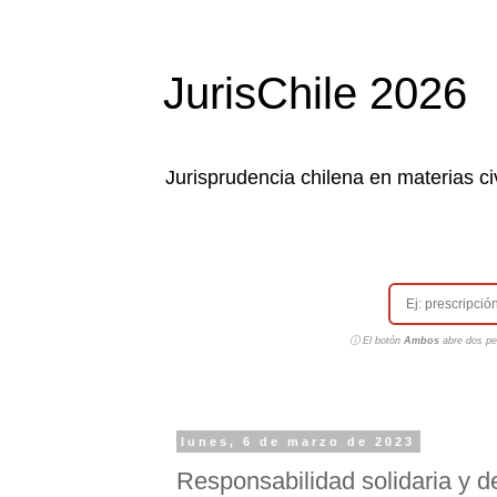
JurisChile 2026
Jurisprudencia chilena en materias civ
ⓘ El botón
Ambos
abre dos pes
lunes, 6 de marzo de 2023
Responsabilidad solidaria y 