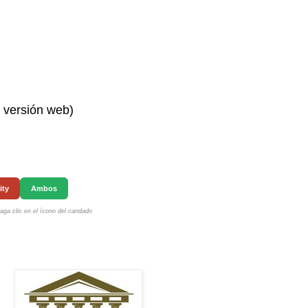
n versión web)
ity
Ambos
ga clic en el ícono del candado