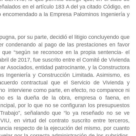
señalados en el artículo 183 A del ya citado Código, en
o encomendado a la Empresa Palominos Ingeniería y
ugna, por su parte, decidió el litigio concluyendo que
er condenando al pago de las prestaciones en favor
ó que “según se reconoce en la propia sentencia- el
bril de 2017, fue suscrito entre el Comité de Vivienda
r Asociados, entidad patrocinante, y la Constructora
os Ingeniería y Construcción Limitada. Asimismo, es
acuerdo contractual que el Servicio de Vivienda y
no interviene como parte, en efecto, no comparece ni
e no es la dueña de la obra, empresa o faena, en
ncipal, por lo que no se configuran los presupuestos
 Trabajo”, señalando que “lo ya reseñado no se ve
IU, en virtud del contrato suscrito entre terceros,
ancia respecto de la ejecución del mismo, por cuanto
elar por la correcta administración de los subsidios,