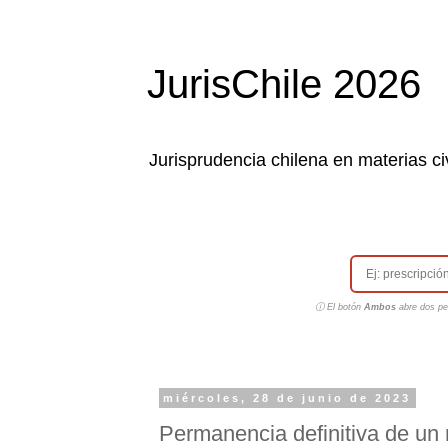
JurisChile 2026
Jurisprudencia chilena en materias civ
ⓘ El botón
Ambos
abre dos pes
miércoles, 28 de junio de 2023
Permanencia definitiva de un 