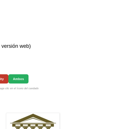
n versión web)
ity
Ambos
ga clic en el ícono del candado