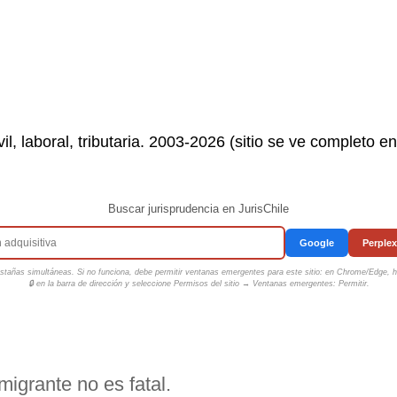
il, laboral, tributaria. 2003-2026 (sitio se ve completo e
Buscar jurisprudencia en JurisChile
Google
Perplex
tañas simultáneas. Si no funciona, debe permitir ventanas emergentes para este sitio: en Chrome/Edge, ha
🔒 en la barra de dirección y seleccione
Permisos del sitio → Ventanas emergentes: Permitir
.
migrante no es fatal.