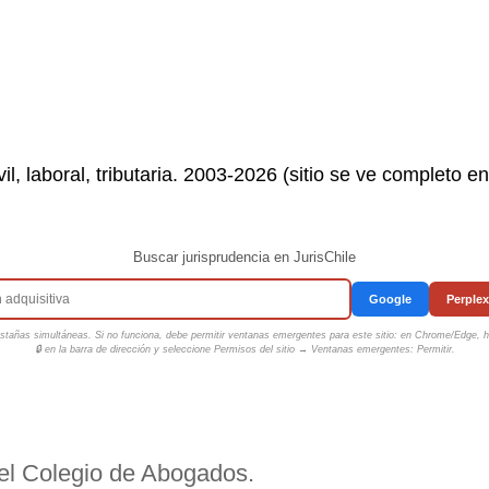
il, laboral, tributaria. 2003-2026 (sitio se ve completo e
Buscar jurisprudencia en JurisChile
Google
Perplex
tañas simultáneas. Si no funciona, debe permitir ventanas emergentes para este sitio: en Chrome/Edge, ha
🔒 en la barra de dirección y seleccione
Permisos del sitio → Ventanas emergentes: Permitir
.
del Colegio de Abogados.