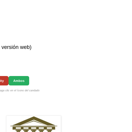
n versión web)
ity
Ambos
ga clic en el ícono del candado