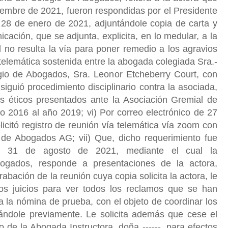
embre de 2021, fueron respondidas por el Presidente
 28 de enero de 2021, adjuntándole copia de carta y
cación, que se adjunta, explicita, en lo medular, a la
 no resulta la vía para poner remedio a los agravios
 telemática sostenida entre la abogada colegiada Sra.-
egio de Abogados, Sra. Leonor Etcheberry Court, con
iguió procedimiento disciplinario contra la asociada,
s éticos presentados ante la Asociación Gremial de
o 2016 al año 2019; vi) Por correo electrónico de 27
licitó registro de reunión vía telemática vía zoom con
o de Abogados AG; vii) Que, dicho requerimiento fue
e 31 de agosto de 2021, mediante el cual la
bogados, responde a presentaciones de la actora,
abación de la reunión cuya copia solicita la actora, le
los juicios para ver todos los reclamos que se han
ta la nómina de prueba, con el objeto de coordinar los
icándole previamente. Le solicita además que cese el
 de la Abogada Instructora, doña ------, para efectos