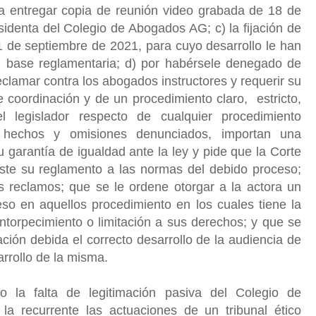
 a entregar copia de reunión video grabada de 18 de
identa del Colegio de Abogados AG; c) la fijación de
1 de septiembre de 2021, para cuyo desarrollo le han
sin base reglamentaria; d) por habérsele denegado de
reclamar contra los abogados instructores y requerir su
de coordinación y de un procedimiento claro, estricto,
l legislador respecto de cualquier procedimiento
s hechos y omisiones denunciados, importan una
su garantía de igualdad ante la ley y pide que la Corte
uste su reglamento a las normas del debido proceso;
s reclamos; que se le ordene otorgar a la actora un
eso en aquellos procedimiento en los cuales tiene la
ntorpecimiento o limitación a sus derechos; y que se
ción debida el correcto desarrollo de la audiencia de
sarrollo de la misma.
o la falta de legitimación pasiva del Colegio de
a recurrente las actuaciones de un tribunal ético