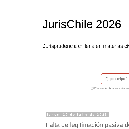
JurisChile 2026
Jurisprudencia chilena en materias civ
ⓘ El botón
Ambos
abre dos pes
lunes, 10 de julio de 2023
Falta de legitimación pasiva 