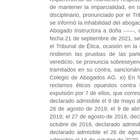
de mantener la imparcialidad, en r
disciplinario, pronunciado por el T
se informó la inhabilidad del abogad
Abogado Instructora a doña ------, 
fecha 21 de septiembre de 2021, se l
el Tribunal de Ética, ocasión en la
rindieron las pruebas de las parte
veredicto, se pronuncia sobreseyen
tramitados en su contra, sancionán
Colegio de Abogados AG. xi) En f
reclamos éticos opuestos contra 
expulsión por 7 de ellos, que corr
declarado admisible el 9 de mayo de
26 de agosto de 2019; el 9 de abr
2019; el 27 de agosto de 2018, dec
octubre de 2018, declarado admisi
declarado admisible el 26 de ago
admisible el 16 de octubre de 2020; 