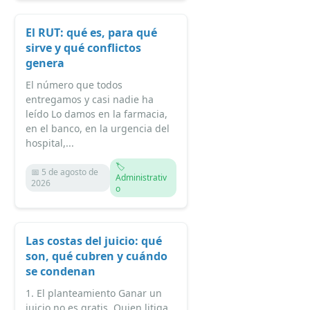
El RUT: qué es, para qué
sirve y qué conflictos
genera
El número que todos
entregamos y casi nadie ha
leído Lo damos en la farmacia,
en el banco, en la urgencia del
hospital,...
🏷️
📅 5 de agosto de
Administrativ
2026
o
Las costas del juicio: qué
son, qué cubren y cuándo
se condenan
1. El planteamiento Ganar un
juicio no es gratis. Quien litiga