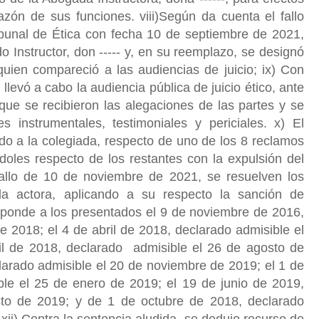
azón de sus funciones. viii)Según da cuenta el fallo
ribunal de Ética con fecha 10 de septiembre de 2021,
o Instructor, don ----- y, en su reemplazo, se designó
quien compareció a las audiencias de juicio; ix) Con
levó a cabo la audiencia pública de juicio ético, ante
 que se recibieron las alegaciones de las partes y se
s instrumentales, testimoniales y periciales. x) El
do a la colegiada, respecto de uno de los 8 reclamos
doles respecto de los restantes con la expulsión del
allo de 10 de noviembre de 2021, se resuelven los
la actora, aplicando a su respecto la sanción de
esponde a los presentados el 9 de noviembre de 2016,
 2018; el 4 de abril de 2018, declarado admisible el
il de 2018, declarado admisible el 26 de agosto de
larado admisible el 20 de noviembre de 2019; el 1 de
ble el 25 de enero de 2019; el 19 de junio de 2019,
sto de 2019; y de 1 de octubre de 2018, declarado
xii) Contra la sentencia aludida, se dedujo recurso de