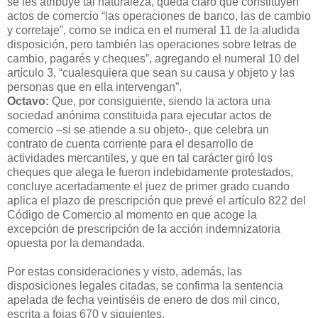
se les atribuye tal naturaleza, queda claro que constituyen
actos de comercio “las operaciones de banco, las de cambio
y corretaje”, como se indica en el numeral 11 de la aludida
disposición, pero también las operaciones sobre letras de
cambio, pagarés y cheques”, agregando el numeral 10 del
artículo 3, “cualesquiera que sean su causa y objeto y las
personas que en ella intervengan”.
Octavo:
Que, por consiguiente, siendo la actora una
sociedad anónima constituida para ejecutar actos de
comercio –si se atiende a su objeto-, que celebra un
contrato de cuenta corriente para el desarrollo de
actividades mercantiles, y que en tal carácter giró los
cheques que alega le fueron indebidamente protestados,
concluye acertadamente el juez de primer grado cuando
aplica el plazo de prescripción que prevé el artículo 822 del
Código de Comercio al momento en que acoge la
excepción de prescripción de la acción indemnizatoria
opuesta por la demandada.
Por estas consideraciones y visto, además, las
disposiciones legales citadas, se confirma la sentencia
apelada de fecha veintiséis de enero de dos mil cinco,
escrita a fojas 670 y siguientes.